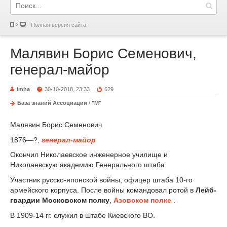
Полная версия сайта
Малявин Борис Семенович,
генерал-майор
imha
30-10-2018, 23:33
629
База знаний Ассоциации
/
"М"
Малявин Борис Семенович
1876—?,
генерал-майор
Окончил Николаевское инженерное училище и
Николаевскую академию Генерального штаба.
Участник русско-японской войны, офицер штаба 10-го
армейского корпуса. После войны командовал ротой в
Лейб-
гвардии Московском полку
,
Азовском полке
.
В 1909-14 гг. служил в штабе Киевского ВО.