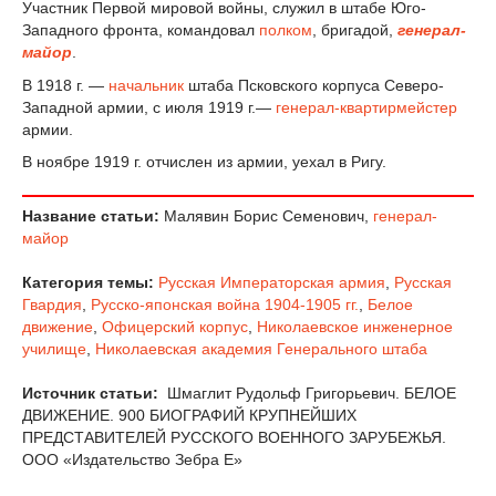
Участник Первой мировой войны, служил в штабе Юго-
Западного фронта, командовал
полком
, бригадой,
генерал-
майор
.
В 1918 г. —
начальник
штаба Псковского корпуса Северо-
Западной армии, с июля 1919 г.—
генерал-квартирмейстер
армии.
В ноябре 1919 г. отчислен из армии, уехал в Ригу.
Название статьи:
Малявин Борис Семенович,
генерал-
майор
Категория темы:
Русская Императорская армия
,
Русская
Гвардия
,
Русско-японская война 1904-1905 гг.
,
Белое
движение
,
Офицерский корпус
,
Николаевское инженерное
училище
,
Николаевская академия Генерального штаба
Источник статьи:
Шмаглит Рудольф Григорьевич. БЕЛОЕ
ДВИЖЕНИЕ. 900 БИОГРАФИЙ КРУПНЕЙШИХ
ПРЕДСТАВИТЕЛЕЙ РУССКОГО ВОЕННОГО ЗАРУБЕЖЬЯ.
ООО «Издательство Зебра Е»