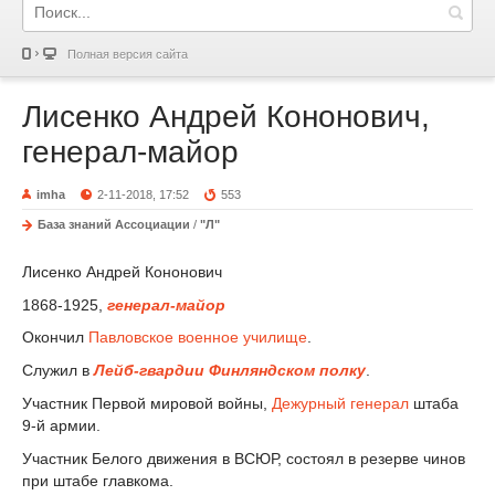
Полная версия сайта
Лисенко Андрей Кононович,
генерал-майор
imha
2-11-2018, 17:52
553
База знаний Ассоциации
/
"Л"
Лисенко Андрей Кононович
1868-1925,
генерал-майор
Окончил
Павловское военное училище
.
Служил в
Лейб-гвардии Финляндском полку
.
Участник Первой мировой войны,
Дежурный генерал
штаба
9-й армии.
Участник Белого движения в ВСЮР, состоял в резерве чинов
при штабе главкома.