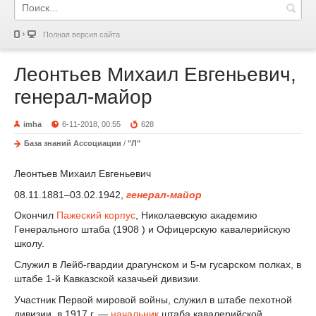
Полная версия сайта
Леонтьев Михаил Евгеньевич,
генерал-майор
imha
6-11-2018, 00:55
628
База знаний Ассоциации
/
"Л"
Леонтьев Михаил Евгеньевич
08.11.1881–03.02.1942,
генерал-майор
Окончил
Пажеский корпус
, Николаевскую академию
Генерального штаба (1908 ) и Офицерскую кавалерийскую
школу.
Служил в Лейб-гвардии драгунском и 5-м гусарском полках, в
штабе 1-й Кавказской казачьей дивизии.
Участник Первой мировой войны, служил в штабе пехотной
дивизии, в 1917 г. —
начальник
штаба кавалерийской