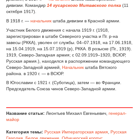
дивизии. Командир
14 гусарского Митавского полка
(11
октября 1917).
В 1918 г. —
начальник
штаба дивизии в Красной армии.
Участник Белого движения с начала 1919 г. (1918,
зарегистрирован в штабе Северного участка и Пг. р-на
завесы (РККА), уволен от службы. 04–07.1918, на 17.06.1918,
на 15.04.1919, на 15.07.1919 (р), РККА. В розыске (Пг., 1919).
1919, Северо-Западная армия; с 02.09.1919–1920, ВСЮР,
Русская армия.), находился в распоряжении командующего
Северо-Западной армией,
Начальник
штаба Вятского
района. в 1920 г. — в ВСЮР.
В Югославии с 1921 г. (Суботица), затем — во Франции.
Председатель Союза чинов Северо-Западной армии.
Название статьи:
Леонтьев Михаил Евгеньевич,
генерал-
майор
Категория темы:
Русская Императорская армия
,
Русская
Гвардия
,
Белое движение
,
Офицерский корпус