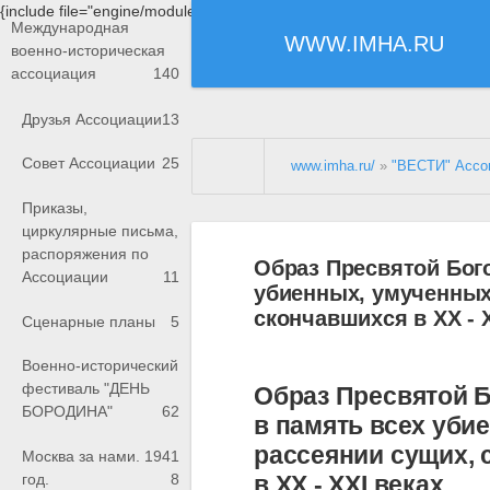
{include file="engine/modules/saperu/head.php"}
Международная
WWW.IMHA.RU
военно-историческая
ассоциация
140
Друзья Ассоциации
13
Совет Ассоциации
25
www.imha.ru/
»
"ВЕСТИ" Ассо
Приказы,
циркулярные письма,
распоряжения по
Образ Пресвятой Бог
Ассоциации
11
убиенных, умученных 
скончавшихся в XX - 
Сценарные планы
5
Военно-исторический
фестиваль "ДЕНЬ
Образ Пресвятой 
БОРОДИНА"
62
в память всех убие
рассеянии сущих, 
Москва за нами. 1941
в XX - XXI веках
год.
8