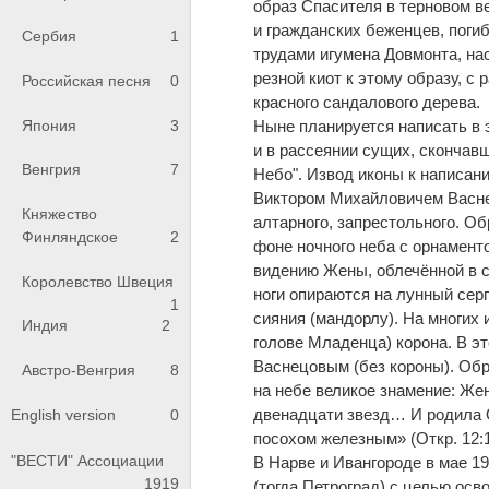
образ Спасителя в терновом в
и гражданских беженцев, погиб
Сербия
1
трудами игумена Довмонта, н
резной киот к этому образу, с
Российская песня
0
красного сандалового дерева.
Ныне планируется написать в 
Япония
3
и в рассеянии сущих, скончавш
Венгрия
7
Небо". Извод иконы к написан
Виктором Михайловичем Васнец
Княжество
алтарного, запрестольного. Об
Финляндское
2
фоне ночного неба с орнамент
видению Жены, облечённой в с
Королевство Швеция
ноги опираются на лунный сер
1
сияния (мандорлу). На многих
Индия
2
голове Младенца) корона. В эт
Васнецовым (без короны). Обр
Австро-Венгрия
8
на небе великое знамение: Жен
двенадцати звезд… И родила 
English version
0
посохом железным» (Откр. 12:1
"ВЕСТИ" Ассоциации
В Нарве и Ивангороде в мае 1
1919
(тогда Петроград) с целью осв