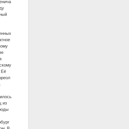
енича
ду
нный
ченных
атное
ному
ве
а
ескому
 Её
ореол
а
вилось
ц из
роды
рбург
ом. В