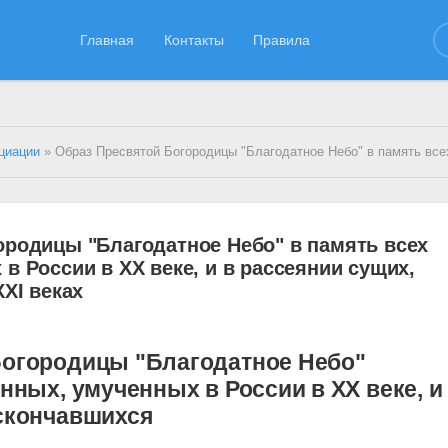
Главная
Контакты
Правила
циации
» Образ Пресвятой Богородицы "Благодатное Небо" в память всех убиенных, умученных в России в ХХ веке, и в рассеянии сущих, скончавшихся
ородицы "Благодатное Небо" в память всех
в России в ХХ веке, и в рассеянии сущих,
XXI веках
Богородицы "Благодатное Небо"
нных, умученных в России в ХХ веке, и
скончавшихся