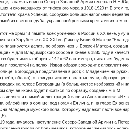
енце, в память воинов Северо-Западной Армии генерала Н.Н.Юд
ших и скончавшихся от тифозного мора в 1918-1920 гг. В этом го
астоятеля храма Успения, сооружен большой напольный деревя
 рамой из светлого дуба, украшенной резными крестами из тёмно-
этот же храм "В память всех убиенных в России в ХХ веке, уму
ихся (в Зарубежье в XX-XXI вв.)" икону Божией Матери "Благод
ию планируется делать по образу иконы Божией Матери, создан
овым для Владимирского собора в Киеве в 1885 году в качест
раз будет иметь габариты 142 х 62 сантиметра, писаться будет н
ом и позолотой на полях. Извод образа восходит к апокалиптич
олнце. Богородица представлена в рост, с Младенцем на руках.
п (небо, облака), от фигуры исходят золотые лучи, образующие 
 изводах на голове Богородицы (в большинстве изображений и н
ом случае икона будет писаться по образцу, созданным В.М.
аз является прямой иллюстрацией слов из Апокалипсиса: «И я
а, облечённая в солнце; под ногами Ея луна, и на главе Ея вене
Она Младенца мужского пола, Которому надлежит пасти все на
,5).
919 года началось наступление Северо-Западной Армии на Пете
обождения города от большевиков, которое не увенчалось успех