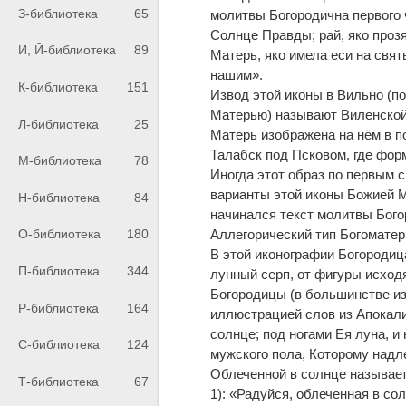
З-библиотека
65
молитвы Богородична первого ч
Солнце Правды; рай, яко прозя
И, Й-библиотека
89
Матерь, яко имела еси на свят
нашим».
К-библиотека
151
Извод этой иконы в Вильно (п
Матерью) называют Виленской
Л-библиотека
25
Матерь изображена на нём в по
Талабск под Псковом, где фор
М-библиотека
78
Иногда этот образ по первым 
варианты этой иконы Божией М
Н-библиотека
84
начинался текст молитвы Бого
Аллегорический тип Богоматер
О-библиотека
180
В этой иконографии Богородица
П-библиотека
344
лунный серп, от фигуры исход
Богородицы (в большинстве из
Р-библиотека
164
иллюстрацией слов из Апокали
солнце; под ногами Ея луна, 
С-библиотека
124
мужского пола, Которому надл
Облеченной в солнце называе
Т-библиотека
67
1): «Радуйся, облеченная в с