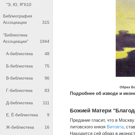
"Э, Ю, Я"
610
Библиография
Ассоциации
315
"Библиотека
Ассоциации"
1944
А-библиотека
48
Б-библиотека
75
В-библиотека
96
Образ Б
Г-библиотека
83
Подробнее об изводе и икон
Д-библиотека
111
Божией Матери "Благод
Е, Ё-библиотека
9
Предание гласит, что в Москв
литовского князя
Витовта
, ста
Ж-библиотека
16
Находится сей образ в иконост