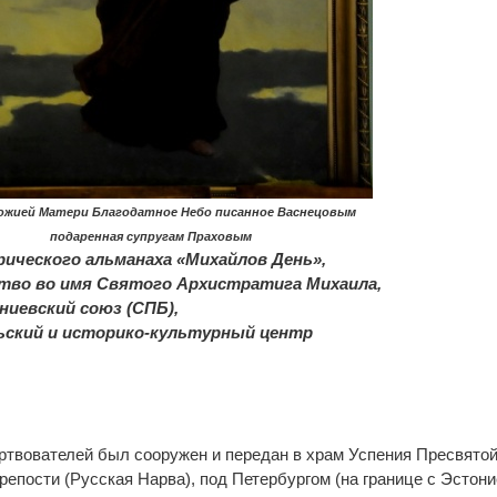
ожией Матери Благодатное Небо писанное Васнецовым
подаренная супругам Праховым
рического альманаха «Михайлов День»,
тво во имя Святого Архистратига Михаила,
иевский союз (СПБ),
ский и историко-культурный центр
ертвователей был сооружен и передан в храм Успения Пресвято
епости (Русская Нарва), под Петербургом (на границе с Эстони