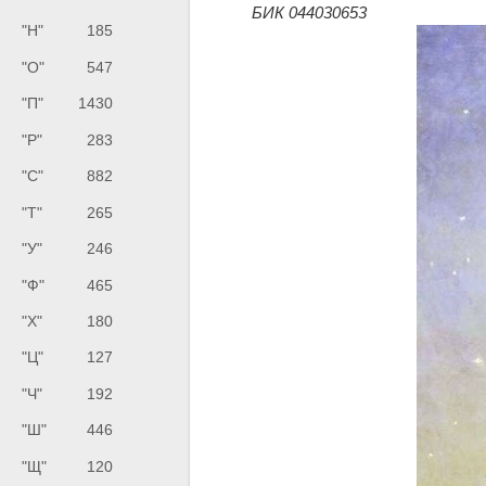
БИК 044030653
"Н"
185
"О"
547
"П"
1430
"Р"
283
"С"
882
"Т"
265
"У"
246
"Ф"
465
"Х"
180
"Ц"
127
"Ч"
192
"Ш"
446
"Щ"
120