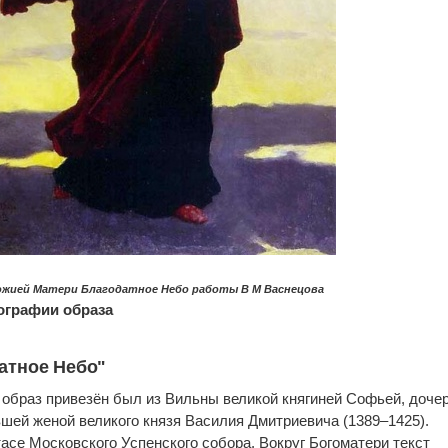
ожией Матери Благодатное Небо работы В М Васнецова
ографии образа
атное Небо"
у образ привезён был из Вильны великой княгиней Софьей, доче
вшей женой великого князя Василия Дмитриевича (1389–1425).
асе Московского Успенского собора. Вокруг Богоматери текст