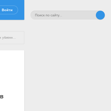
Войти
 в XX - XXI веках
 в