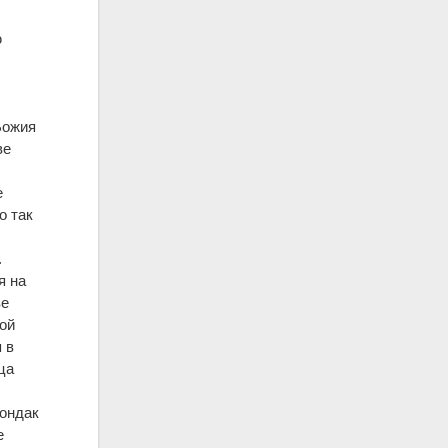
ю
Божия
ве
е
о так
.
я на
ве
ой
 в
ца
кондак
е