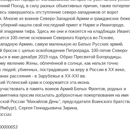
енний Поход, в силу разных объективных причин, также потерпе
десь завершилось отступление северо-западников от ворот
и. Многие из воинов Северо-Западной Армии и гражданских беж
 губерний нашли свой последний приют в Нарве и Ивангороде,
й эпидемии тифа. Здесь же они и покоятся на кладбищах Иванг
чается 100-летие основания Северного Корпуса во Пскове,
-Западную Армию, самую маленькую из Белых Русских армий,
 бросок с целью освобождения Петрограда. 100-летие Северо-
ься в мае-декабре 2019 года. Образ Пресвятой Богородицы,
му явлению Жены, облечённой в солнце, как нельзя точно
х людей, убиенных, пострадавших за веру в России в ХХ веке,
анах рассеяния - в Зарубежье в XX-XXI вв.
ий Успенский храм и сооружается эта икона.
участвовать в память воинов Армий Белых Фронтов, родных и
Памятника просим посылать доброхотные пожертвования на имя
ской России "Михайлов День", председателя Воинского братств
Ямбург), Сергея Геннадьевича Зирина.
оссии:
00000653