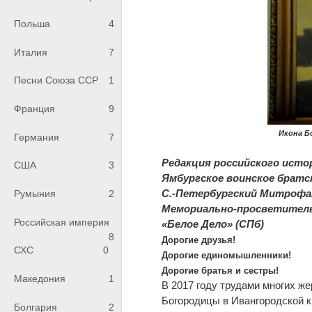
Польша
4
Италия
7
Песни Союза ССР
1
Франция
9
Икона Б
Германия
7
Редакция российского исто
США
3
Ямбургское воинское братс
С.-Петербургский Митрофан
Румыния
2
Мемориально-просветитель
Российская империя
«Белое Дело» (СПб)
8
Дорогие друзья!
СХС
0
Дорогие единомышленники!
Дорогие братья и сестры!
Македония
1
В 2017 году трудами многих ж
Богородицы в Ивангородской кр
Болгария
2