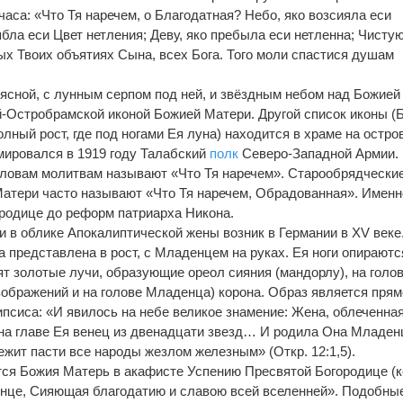
аса: «Что Тя наречем, о Благодатная? Небо, яко возсияла еси
бла еси Цвет нетления; Деву, яко пребыла еси нетленна; Чисту
ых Твоих объятиях Сына, всех Бога. Того моли спастися душам
оясной, с лунным серпом под ней, и звёздным небом над Божией
-Остробрамской иконой Божией Матери. Другой список иконы (
лный рост, где под ногами Ея луна) находится в храме на остро
мировался в 1919 году Талабский
полк
Северо-Западной Армии.
словам молитвам называют «Что Тя наречем». Старообрядчески
атери часто называют «Что Тя наречем, Обрадованная». Именн
родице до реформ патриарха Никона.
и в облике Апокалиптической жены возник в Германии в XV веке
 представлена в рост, с Младенцем на руках. Ея ноги опираютс
ят золотые лучи, образующие ореол сияния (мандорлу), на голо
ображений и на голове Младенца) корона. Образ является прям
псиса: «И явилось на небе великое знамение: Жена, облеченная
и на главе Ея венец из двенадцати звезд… И родила Она Младен
ежит пасти все народы жезлом железным» (Откр. 12:1,5).
тся Божия Матерь в акафисте Успению Пресвятой Богородице (
олнце, Сияющая благодатию и славою всей вселенней». Подобны