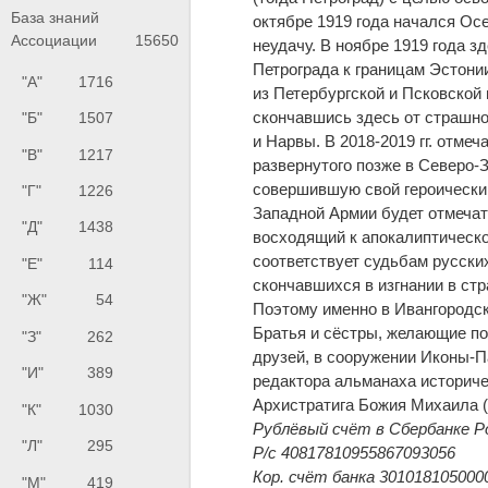
База знаний
октябре 1919 года начался Ос
Ассоциации
15650
неудачу. В ноябре 1919 года з
Петрограда к границам Эстони
"А"
1716
из Петербургской и Псковской
скончавшись здесь от страшно
"Б"
1507
и Нарвы. В 2018-2019 гг. отме
"В"
1217
развернутого позже в Северо
совершившую свой героический
"Г"
1226
Западной Армии будет отмечат
"Д"
1438
восходящий к апокалиптическо
соответствует судьбам русски
"Е"
114
скончавшихся в изгнании в стр
"Ж"
54
Поэтому именно в Ивангородск
Братья и сёстры, желающие по
"З"
262
друзей, в сооружении Иконы-
"И"
389
редактора альманаха историче
Архистратига Божия Михаила (
"К"
1030
Рублёвый счёт в Сбербанке Р
"Л"
295
Р/с 40817810955867093056
Кор. счёт банка 301018105000
"М"
419