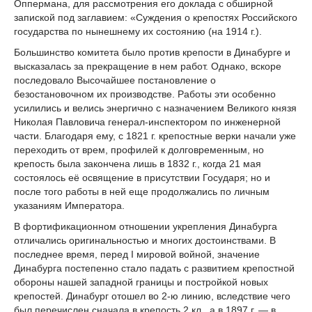
Оппермана, для рассмотрения его доклада с обширной
запиской под заглавием: «Суждения о крепостях Российского
государства по нынешнему их состоянию (на 1914 г.).
Большинство комитета было против крепости в Динабурге и
высказалась за прекращение в нем работ. Однако, вскоре
последовало Высочайшее постановление о
безостановочном их производстве. Работы эти особенно
усилились и велись энергично с назначением Великого князя
Николая Павловича генерал-инспектором по инженерной
части. Благодаря ему, с 1821 г. крепостные верки начали уже
переходить от врем, профилей к долговременным, но
крепость была закончена лишь в 1832 г., когда 21 мая
состоялось её освящение в присутствии Государя; но и
после того работы в ней еще продолжались по личным
указаниям Императора.
В фортификационном отношении укрепления Динабурга
отличались оригинальностью и многих достоинствами. В
последнее время, перед I мировой войной, значение
Динабурга постепенно стало падать с развитием крепостной
обороны нашей западной границы и постройкой новых
крепостей. Динабург отошел во 2-ю линию, вследствие чего
был перечислен сначала в крепость 2 кл., а в 1897 г. — в