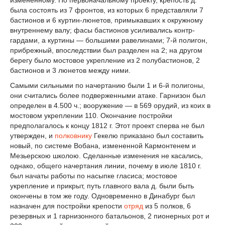
измененному. По первоначальному проекту, крепость д.
была состоять из 7 фронтов, из которых 6 представляли 7
бастионов и 6 куртин-люнетов, примыкавших к окружному
внутреннему валу; фасы бастионов усиливались контр-
гардами, а куртины — большими равелинами; 7-й полигон,
прибрежный, впоследствии был разделен на 2; на другом
берегу было мостовое укрепление из 2 полубастионов, 2
бастионов и 3 люнетов между ними.
Самыми сильными по начертанию были 1 и 6-й полигоны,
они считались более подверженными атаке. Гарнизон был
определен в 4.500 ч.; вооружение — в 569 орудий, из коих в
мостовом укреплении 110. Окончание постройки
предполагалось к концу 1812 г. Этот проект сперва не был
утвержден, и
полковнику
Гекелю приказано был составить
новый, по системе Вобана, измененной Кармонтенем и
Мезьерскою школою. Сделанные изменения не касались,
однако, общего начертания линии, почему в июле 1810 г.
был начаты работы по насыпке гласиса; мостовое
укрепление и прикрыт, путь главного вала д. были быть
окончены в том же году. Одновременно в Динабург был
назначен для постройки крепости
отряд
из 5 полков, 6
резервных и 1 гарнизонного батальонов, 2 пионерных рот и