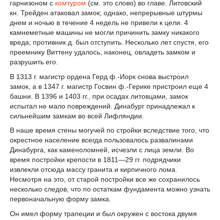
гарнизоном с
комтуром
(см. это слово) во главе. Литовский
кн. Трейден атаковал замок; однако, непрерывные штурмы
днем и ночью в течение 4 недель не привели к цели. 4
камнеметные машины не могли причинить замку никакого
вреда; противник д. был отступить. Несколько лет спустя, его
преемнику Виттену удалось, наконец, овладеть замком и
разрушить его.
В 1313 г. магистр ордена Герд ф.-Иорк снова выстроил
замок, а в 1347 г. магистр Госвин ф.-Герике пристроил еще 4
башни. В 1396 и 1403 гг., при осадах литовцами, замок
испытал не мало повреждений. Динабург принадлежал к
сильнейшим замкам во всей Лифляндии.
В наше время стены могучей по стройки вследствие того, что
окрестное население всегда пользовалось развалинами
Динабурга, как каменоломней, исчезли с лица земли. Во
время постройки крепости в 1811—29 гг. подрядчики
извлекли отсюда массу гранита и кирпичного лома.
Несмотря на это, от старой постройки все же сохранилось
несколько следов, что по остаткам фундамента можно узнать
первоначальную форму замка.
Он имел форму трапеции и был окружен с востока двумя