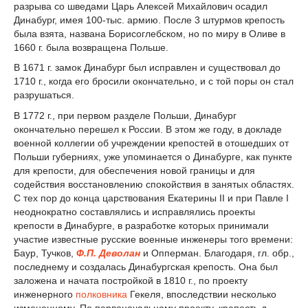
разрыва со шведами Царь Алексей Михайлович осадил
Динабург, имея 100-тыс. армию. После 3 штурмов крепость
была взята, названа Борисоглебском, но по миру в Оливе в
1660 г. была возвращена Польше.
В 1671 г. замок Динабург был исправлен и существовал до
1710 г., когда его бросили окончательно, и с той поры он стал
разрушаться.
В 1772 г., при первом разделе Польши, Динабург
окончательно перешел к России. В этом же году, в докладе
военной коллегии об учреждении крепостей в отошедших от
Польши губерниях, уже упоминается о Динабурге, как пункте
для крепости, для обеспечения новой границы и для
содействия восстановлению спокойствия в занятых областях.
С тех пор до конца царствования Екатерины II и при Павле I
неоднократно составлялись и исправлялись проекты
крепости в Динабурге, в разработке которых принимали
участие известные русские военные инженеры того времени:
Баур, Тучков,
Ф.П. Деволан
и Опперман. Благодаря, гл. обр.,
последнему и создалась Динабургская крепость. Она был
заложена и начата постройкой в 1810 г., по проекту
инженерного
полковника
Гекеля, впоследствии несколько