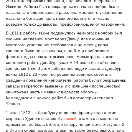
200 артиллерийских лошадей, под началом генерала кн.
Яшвиля. Работы был прекращены в начале ноября; были
насыпаны и одернованы 3 равелина мостового укрепления,
насыпана большая часть главного вала его, а гласис
доведен только до высоты, предохраняющей от наводнения.
В 1811 г. работы также подвинулись немного; к ноябрю был
окончен наплавной мост через Двину, для окончания
мостового укрепления требовался еще месяц; валы
крепости были не закончены, а на 6-м и прибрежном
фронтах едва начата отрывка рвов. Несмотря на такое
состояние работ, Динабург указом 14 июля был объявлен
крепостью 1 кл. В этом собственно виде и застала Динабург
война 1812 г. 28 июня, по решению военных совета, в
ожидании появления неприятеля, работы были прекращены,
запасы из крепости вывезены и с излишней поспешностью
уничтожена часть имевшихся средств обороны.
Комендантом с начала работ был артиллерии генерал
Уланов.
1 июля 1812 г. к Динабургу подошла французская армия
маршала Удино в составе 3
дивизий
, атаковала мостовое
прикрытие, но была отбита; к вечеру неприятель отступил; 2
и 3-го он снова повторил атаки, но также безуспешно; в ночь