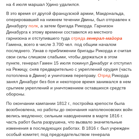
на 4 июля маршал Удино удалился.
В это время от другой французской армии, Макдональда,
оперировавшей на нижнем течении Двины, был отправлен к
Динабургу
полк
, а затем бригада Рикорда. Гарнизон
Динабурга к этому времени составился из местного
гарнизона и отступившего туда
отряда
генерал-майора
Гамена, всего в числе 3.700 чел. под общим началом
последнего. Узнав о приближении бригады Рикорда и считая
свои силы слишком слабыми, чтобы держаться в этом
пункте, генерал Гамен 15 июля покинул Динабург и отступил
на Режицу, сняв предварительно с укреплений орудия (часть
потоплена в Двине) и уничтожив переправу.
Отряд
Рикорда
занял Динабург без боя и некоторое время занимался в нем
срытием укреплений и уничтожением оставшихся средств
обороны.
По окончании кампании 1812 г., постройка крепости была
возобновлена, но работы до окончания наполеоновских войн
велись медленно; сильным наводнением в марте 1816 г.
часть работ была разрушена, что вызвало значительные
изменения в последующих работах. В 1816 г. был учрежден
особый комитет, под председательством генерала