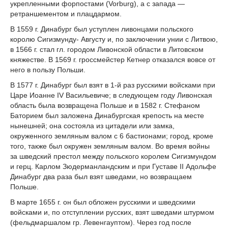
укрепленными форпостами (Vorburg), а с запада —
ретраншементом и плацдармом.
В 1559 г. Динабург был уступлен ливонцами польского
королю Сигизмунду- Августу и, по заключении унии с Литвою,
в 1566 г. стал гл. городом Ливонской области в Литовском
княжестве. В 1569 г. гроссмейстер Кетнер отказался вовсе от
него в пользу Польши.
В 1577 г. Динабург был взят в 1-й раз русскими войсками при
Царе Иоанне IV Васильевиче; в следующем году Ливонская
область была возвращена Польше и в 1582 г. Стефаном
Баторием был заложена Динабургская крепость на месте
нынешней; она состояла из цитадели или замка,
окруженного земляным валом с 6 бастионами; город, кроме
того, также был окружен земляным валом. Во время войны
за шведский престол между польского королем Сигизмундом
и герц. Карлом Зюдерманландским и при Густаве II Адольфе
Динабург два раза был взят шведами, но возвращаем
Польше.
В марте 1655 г. он был обложен русскими и шведскими
войсками и, по отступлении русских, взят шведами штурмом
(фельдмаршалом гр. Левенгауптом). Через год после