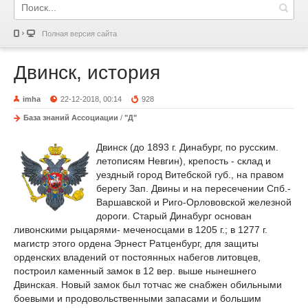
Полная версия сайта
Двинск, история
imha
22-12-2018, 00:14
928
База знаний Ассоциации
/
"Д"
Двинск (до 1893 г. Динабург, по русским.
летописям Невгин), крепость - склад и
уездный город Витебской губ., на правом
берегу Зап. Двины и на пересечении Спб.-
Варшавской и Риго-Орлововской железной
дороги. Старый Динабург основан
ливонскими рыцарями- меченосцами в 1205 г.; в 1277 г.
магистр этого ордена Эрнест Ратценбург, для защиты
орденских владений от постоянных набегов литовцев,
построил каменный замок в 12 вер. выше нынешнего
Двинская. Новый замок был тотчас же снабжен обильными
боевыми и продовольственными запасами и большим