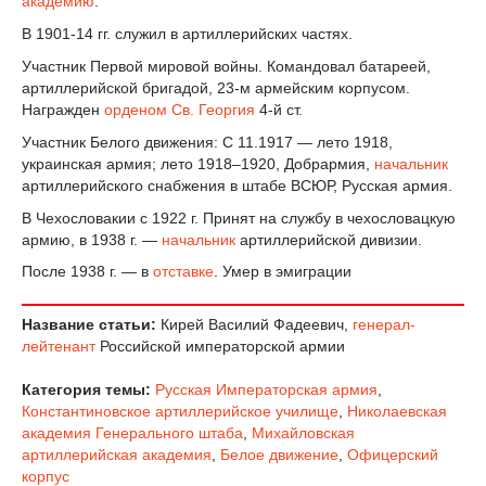
академию
.
В 1901-14 гг. служил в артиллерийских частях.
Участник Первой мировой войны. Командовал батареей,
артиллерийской бригадой, 23-м армейским корпусом.
Награжден
орденом Св. Георгия
4-й ст.
Участник Белого движения: С 11.1917 — лето 1918,
украинская армия; лето 1918–1920, Добрармия,
начальник
артиллерийского снабжения в штабе ВСЮР, Русская армия.
В Чехословакии с 1922 г. Принят на службу в чехословацкую
армию, в 1938 г. —
начальник
артиллерийской дивизии.
После 1938 г. — в
отставке
. Умер в эмиграции
Название статьи:
Кирей Василий Фадеевич,
генерал-
лейтенант
Российской императорской армии
Категория темы:
Русская Императорская армия
,
Константиновское артиллерийское училище
,
Николаевская
академия Генерального штаба
,
Михайловская
артиллерийская академия
,
Белое движение
,
Офицерский
корпус