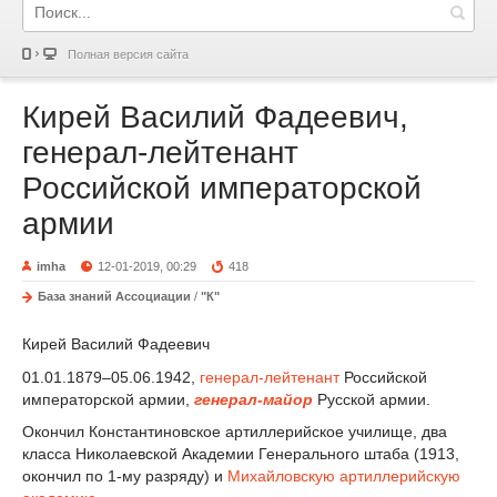
Полная версия сайта
Кирей Василий Фадеевич,
генерал-лейтенант
Российской императорской
армии
imha
12-01-2019, 00:29
418
База знаний Ассоциации
/
"К"
Кирей Василий Фадеевич
01.01.1879–05.06.1942,
генерал-лейтенант
Российской
императорской армии,
генерал-майор
Русской армии.
Окончил Константиновское артиллерийское училище, два
класса Николаевской Академии Генерального штаба (1913,
окончил по 1-му разряду) и
Михайловскую артиллерийскую