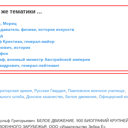
же тематики ...
, Мориц
одаватель физики, историк искусств
рд
ф Кристиан, генерал-майор
ович, историк
 фон
граф, военный министр Австрийской империи
андрович, генерал-лейтенант
раторская армия
,
Русская Гвардия
,
Павловское военное училище
,
льного штаба
,
Донское казачество
,
Белое движение
,
Офицерский ко
дольф Григорьевич. БЕЛОЕ ДВИЖЕНИЕ. 900 БИОГРАФИЙ КРУПН
ОЕННОГО ЗАРУБЕЖЬЯ. ООО «Издательство Зебра Е»