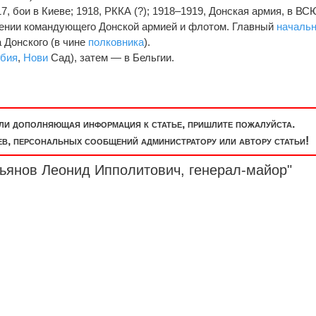
7, бои в Киеве; 1918, РККА (?); 1918–1919, Донская армия, в ВС
ряжении командующего Донской армией и флотом. Главный
началь
 Донского (в чине
полковника
).
бия
,
Нови
Сад), затем — в Бельгии.
или дополняющая информация к статье, пришлите пожалуйста.
, персональных сообщений администратору или автору статьи!
рьянов Леонид Ипполитович,
генерал-майор
"