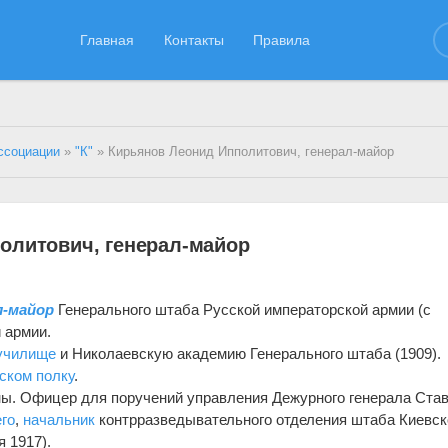
Главная
Контакты
Правила
ссоциации
»
"К"
» Кирьянов Леонид Ипполитович, генерал-майор
олитович, генерал-майор
л-майор
Генерального штаба Русской императорской армии (с
 армии.
 училище
и Николаевскую академию Генерального штаба (1909).
ском полку
.
ны. Офицер для поручений управления Дежурного генерала Ста
го
,
начальник
контрразведывательного отделения штаба Киевск
я 1917).