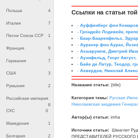
Польша
4
Ссылки на статьи той 
Италия
7
-
Ауффенберг фон Комаров
-
Грондейс Лодевейк, преп
Песни Союза ССР
1
-
Баар-Бааренфельс, Эдуа
-
Аурахер фон Аурах, Йозе
Франция
9
-
Ахшарумов, Дмитрий Иван
-
Ауэнфельд, Георг Август,
Германия
7
-
Байе де Латур, Теодор, 
-
Ахвердов, Николай Алекс
США
3
Название статьи:
{title}
Румыния
2
Категория темы:
Русская Импе
Российская империя
Николаевская академия Генера
8
СХС
0
Автор(ы) статьи:
imha
Македония
1
Источник статьи:
Шмаглит Ру
Болгария
2
ПРЕДСТАВИТЕЛЕЙ РУССКОГО В