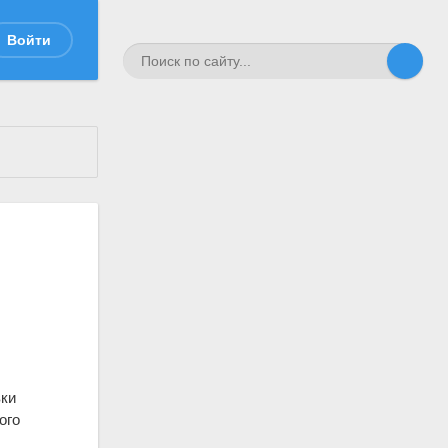
Войти
вки
ого