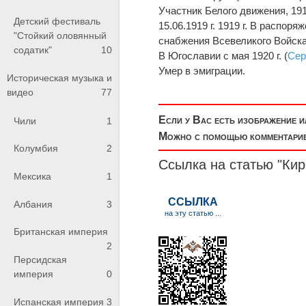
Участник Белого движения, 191
Детский фестиваль
15.06.1919 г. 1919 г. В распо
"Стойкий оловянный
снабжения Всевеликого Войска
содатик"
10
В Югославии с мая 1920 г. (
Сер
Умер в эмиграции.
Историческая музыка и
видео
77
Если у Вас есть изображение 
Чили
1
Можно с помощью комментариев
Колумбия
2
Ссылка на статью "Ки
Мексика
1
Албания
3
Британская империя
2
Персидская
империя
0
Испанская империя
3