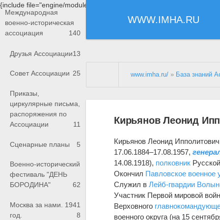
{include file="engine/modules/saperu/head.php"}
Международная
WWW.IMHA.RU
военно-историческая
ассоциация
140
Друзья Ассоциации
13
Совет Ассоциации
25
www.imha.ru/
»
База знаний А
Приказы,
циркулярные письма,
распоряжения по
Кирьянов Леонид Ипп
Ассоциации
11
Кирьянов Леонид Ипполитович
Сценарные планы
5
17.06.1884–17.08.1957,
генера
14.08.1918),
полковник
Русской
Военно-исторический
Окончил
Павловское военное
фестиваль "ДЕНЬ
Служил в
Лейб-гвардии Волын
БОРОДИНА"
62
Участник Первой мировой вой
Москва за нами. 1941
Верховного
главнокомандующе
год.
8
военного округа (на 15 сентябр