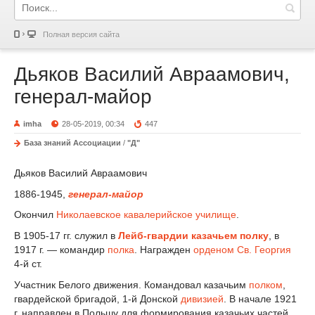
Полная версия сайта
Дьяков Василий Авраамович,
генерал-майор
imha
28-05-2019, 00:34
447
База знаний Ассоциации
/
"Д"
Дьяков Василий Авраамович
1886-1945,
генерал-майор
Окончил
Николаевское кавалерийское училище
.
В 1905-17 гг. служил в
Лейб-гвардии казачьем полку
, в
1917 г. — командир
полка
. Награжден
орденом Св. Георгия
4-й ст.
Участник Белого движения. Командовал казачьим
полком
,
гвардейской бригадой, 1-й Донской
дивизией
. В начале 1921
г. направлен в Польшу для формирования казачьих частей.