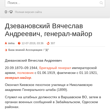
Полная версия сайта
Дзевановский Вячеслав
Андреевич, генерал-майор
imha
12-07-2019, 03:36
307
База знаний Ассоциации
/
"Д"
Дзевановский Вячеслав Андреевич
20.09.1870–09.1944,
Бригадный генерал
императорской
армии,
полковник
с 01.06.1919, фактически с 01.10.1921,
генерал-майор
.
Окончил Киевское пехотное училище и Николаевскую
академию Генерального штаба (1899).
Служил на штабных должностях в Варшавском ВО, затем в
органах военных сообщений в Забайкальском, Одесском
районах.