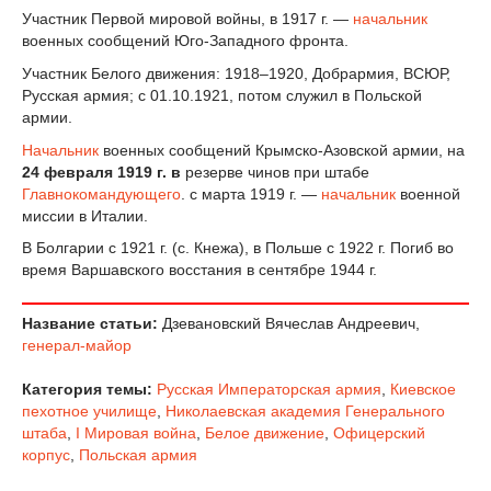
Участник Первой мировой войны, в 1917 г. —
начальник
военных сообщений Юго-Западного фронта.
Участник Белого движения: 1918–1920, Добрармия, ВСЮР,
Русская армия; с 01.10.1921, потом служил в Польской
армии.
Начальник
военных сообщений Крымско-Азовской армии, на
24 февраля 1919 г. в
резерве чинов при штабе
Главнокомандующего
. с марта 1919 г. —
начальник
военной
миссии в Италии.
В Болгарии с 1921 г. (с. Кнежа), в Польше с 1922 г. Погиб во
время Варшавского восстания в сентябре 1944 г.
Название статьи:
Дзевановский Вячеслав Андреевич,
генерал-майор
Категория темы:
Русская Императорская армия
,
Киевское
пехотное училище
,
Николаевская академия Генерального
штаба
,
I Мировая война
,
Белое движение
,
Офицерский
корпус
,
Польская армия