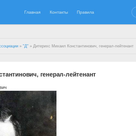
Главная
Контакты
Правила
ссоциации
»
"Д"
» Дитерихс Михаил Константинович, генерал-лейтенант
стантинович, генерал-лейтенант
вич