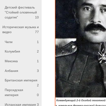
Детский фестиваль
"Стойкий оловянный
содатик"
10
Историческая музыка и
видео
77
Чили
1
Колумбия
2
Мексика
1
Албания
3
Британская империя
2
Персидская
империя
0
Командующий 2-й Особой пехотной б
Испанская империя
3
г. начальник Франко-русской дивизи