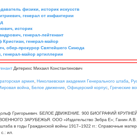
одаватель физики, историк искусств
триевич, генерал от инфантерии
рд
ович, историк
андрович, генерал-лейтенант
ф Кристиан, генерал-майор
ич, обер-прокурор Святейшего Синода
, генерал-майор артиллерии
тенант
Дитерихс Михаил Константинович
раторская армия
,
Николаевская академия Генерального штаба
,
Ру
Мировая война
,
Белое движение
,
Офицерский корпус
,
Греческие в
дольф Григорьевич. БЕЛОЕ ДВИЖЕНИЕ. 900 БИОГРАФИЙ КРУПН
ЕННОГО ЗАРУБЕЖЬЯ. ООО «Издательство Зебра Е»; Ганин А.В.
штаба в годы Гражданской войны 1917–1922 гг.: Справочные мате
с.: ил.