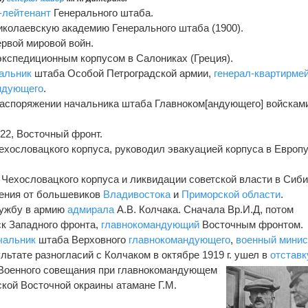
-лейтенант
Генерального штаба.
колаевскую академию Генерального штаба (1900).
ервой мировой войн.
 экспедиционным корпусом в Салониках (Греция).
альник
штаба Особой Петроградской армии,
генерал-квартирме
ндующего
.
распоряжении начальника штаба Главноком[андующего] войскам
922, Восточный фронт.
хословацкого корпуса, руководил эвакуацией корпуса в Европ
 Чехословацкого корпуса и ликвидации советской власти в Сиби
ждения от большевиков
Владивостока
и
Приморской области
.
службу в армию
адмирала
А.В. Колчака. Сначала Вр.И.Д, потом
к Западного фронта,
главнокомандующий
Восточным фронтом.
чальник
штаба Верховного
главнокомандующего
,
военный минис
льтате разногласий с Колчаком в октябре 1919 г. ушел в
отставк
 Военного совещания при главнокомандующем
кой Восточной окраины атамане Г.М.