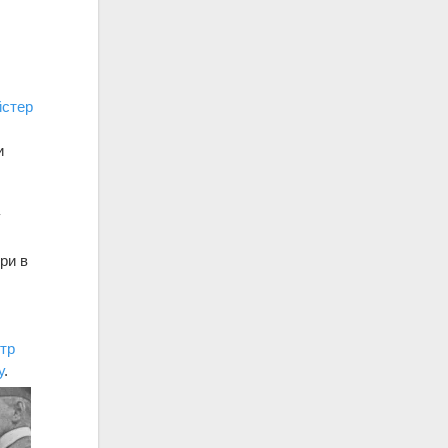
йстер
и
у
ри в
тр
у
.