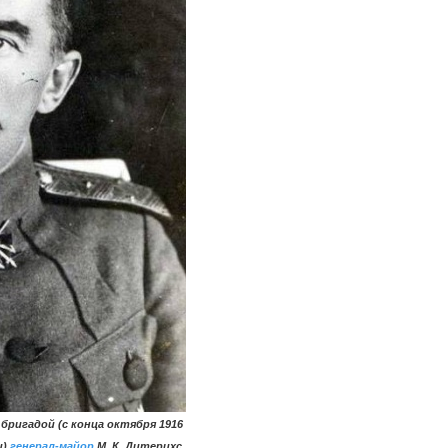
ригадой (с конца октября 1916
и)
генерал-майор
М. К. Дитерихс.