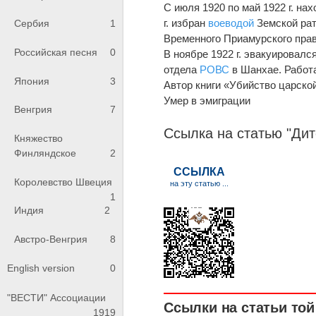
С июля 1920 по май 1922 г. на
г. избран
воеводой
Земской рат
Сербия
1
Временного Приамурского прав
Российская песня
0
В ноябре 1922 г. эвакуировалс
отдела
РОВС
в Шанхае. Работа
Япония
3
Автор книги «Убийство царско
Умер в эмиграции
Венгрия
7
Ссылка на статью "Ди
Княжество
Финляндское
2
Королевство Швеция
1
Индия
2
Австро-Венгрия
8
English version
0
"ВЕСТИ" Ассоциации
Ссылки на статьи той 
1919