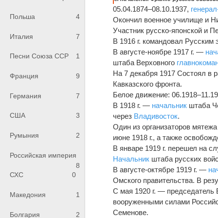
05.04.1874–08.10.1937,
генерал
Польша
4
Окончил военное училище и Ни
Участник русско-японской и П
Италия
7
В 1916 г. командовал Русским
В августе-ноябре 1917 г. —
нач
Песни Союза ССР
1
штаба Верховного
главнокома
На 7 декабря 1917 Состоял в 
Франция
9
Кавказского фронта.
Белое движение: 06.1918–11.1
Германия
7
В 1918 г. —
начальник
штаба Че
США
3
через
Владивосток
.
Один из организаторов мятежа
Румыния
2
июне 1918 г., а также освобо
В январе 1919 г. перешел на 
Российская империя
Начальник
штаба русских войс
8
В августе-октябре 1919 г. —
на
СХС
0
Омского правительства. В резу
С мая 1920 г. — председатель
Македония
1
вооруженными силами Российс
Семенове.
Болгария
2