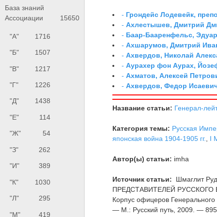
База знаний
-
Грондейс Лодевейк, преп
Ассоциации
15650
-
Ахлестышев, Дмитрий Дми
-
Баар-Бааренфельс, Эдуа
"А"
1716
-
Ахшарумов, Дмитрий Иван
"Б"
1507
-
Ахвердов, Николай Алекс
-
Аурахер фон Аурах, Йозе
"В"
1217
-
Ахматов, Алексей Петров
"Г"
1226
-
Ахвердов, Федор Исаевич
"Д"
1438
Название статьи:
Генерал-лей
"Е"
114
Категория темы:
Русская Импе
"Ж"
54
японская война 1904-1905 гг.
,
I 
"З"
262
Автор(ы) статьи:
imha
"И"
389
Источник статьи:
Шмаглит Ру
"К"
1030
ПРЕДСТАВИТЕЛЕЙ РУССКОГО ВО
"Л"
295
Корпус офицеров Генерального 
— М.: Русский путь, 2009. — 895 
"М"
419