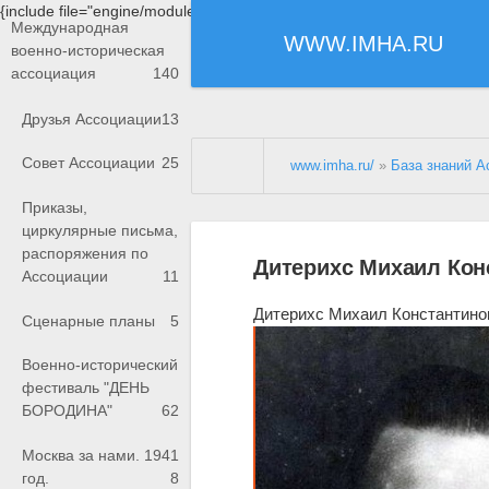
{include file="engine/modules/saperu/head.php"}
Международная
WWW.IMHA.RU
военно-историческая
ассоциация
140
Друзья Ассоциации
13
Совет Ассоциации
25
www.imha.ru/
»
База знаний А
Приказы,
циркулярные письма,
распоряжения по
Дитерихс Михаил Кон
Ассоциации
11
Дитерихс Михаил Константино
Сценарные планы
5
Военно-исторический
фестиваль "ДЕНЬ
БОРОДИНА"
62
Москва за нами. 1941
год.
8