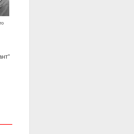
го
ант
"