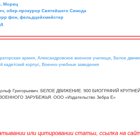
, Мориц
ич, обер-прокурор Святейшего Синода
ерр фон, фельдцейхмейстер
рд
раторская армия
,
Александровское военное училище
,
Белое движ
й кадетский корпус
,
Военно-учебные заведения
дольф Григорьевич. БЕЛОЕ ДВИЖЕНИЕ. 900 БИОГРАФИЙ КРУПН
ОЕННОГО ЗАРУБЕЖЬЯ. ООО «Издательство Зебра Е»
атывании или цитировании статьи, ссылка на сай