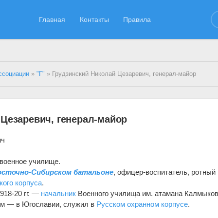
Главная
Контакты
Правила
ссоциации
»
"Г"
» Грудзинский Николай Цезаревич, генерал-майор
 Цезаревич, генерал-майор
ич
 военное училище.
осточно-Сибирском батальоне
, офицер-воспитатель, ротный
кого корпуса
.
918-20 гг. —
начальник
Военного училища им. атамана Калмыков
тем — в Югославии, служил в
Русском охранном корпусе
.