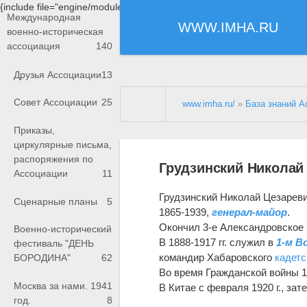
{include file="engine/modules/saperu/head.php"}
Международная
WWW.IMHA.RU
военно-историческая
ассоциация
140
Друзья Ассоциации
13
Совет Ассоциации
25
www.imha.ru/
»
База знаний А
Приказы,
циркулярные письма,
распоряжения по
Грудзинский Николай
Ассоциации
11
Грудзинский Николай Цезарев
Сценарные планы
5
1865-1939,
генерал-майор
.
Окончил 3-е Александровское
Военно-исторический
В 1888-1917 гг. служил в
1-м В
фестиваль "ДЕНЬ
командир Хабаровского
кадетс
БОРОДИНА"
62
Во время Гражданской войны 1
Москва за нами. 1941
В Китае с февраля 1920 г., за
год.
8