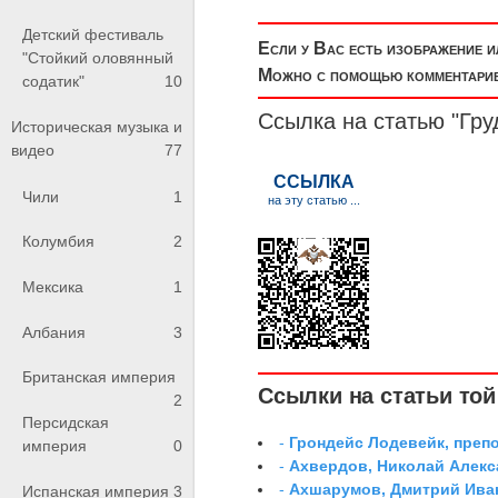
Детский фестиваль
Если у Вас есть изображение 
"Стойкий оловянный
Можно с помощью комментариев
содатик"
10
Ссылка на статью "Гр
Историческая музыка и
видео
77
Чили
1
Колумбия
2
Мексика
1
Албания
3
Британская империя
Ссылки на статьи той 
2
Персидская
-
Грондейс Лодевейк, преп
империя
0
-
Ахвердов, Николай Алекс
-
Ахшарумов, Дмитрий Иван
Испанская империя
3