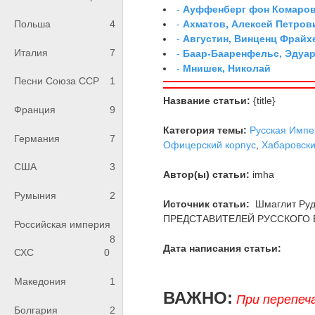
-
Ауффенберг фон Комаров
-
Ахматов, Алексей Петров
Польша
4
-
Августин, Винценц Фрайх
Италия
7
-
Баар-Бааренфельс, Эдуа
-
Мнишек, Николай
Песни Союза ССР
1
Название статьи:
{title}
Франция
9
Категория темы:
Русская Импе
Германия
7
Офицерский корпус
,
Хабаровски
США
3
Автор(ы) статьи:
imha
Румыния
2
Источник статьи:
Шмаглит Ру
ПРЕДСТАВИТЕЛЕЙ РУССКОГО В
Российская империя
8
Дата написания статьи:
СХС
0
Македония
1
ВАЖНО:
При перепеч
Болгария
2