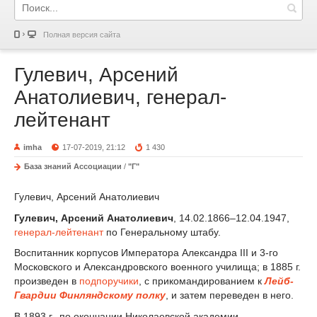
Полная версия сайта
Гулевич, Арсений
Анатолиевич, генерал-
лейтенант
imha
17-07-2019, 21:12
1 430
База знаний Ассоциации
/
"Г"
Гулевич, Арсений Анатолиевич
Гулевич, Арсений Анатолиевич
, 14.02.1866–12.04.1947,
генерал-лейтенант
по Генеральному штабу.
Воспитанник корпусов Императора Александра III и 3-го
Московского и Александровского военного училища; в 1885 г.
произведен в
подпоручики
, с прикомандированием к
Лейб-
Гвардии Финляндскому полку
, и затем переведен в него.
В 1893 г., по окончании Николаевской академии