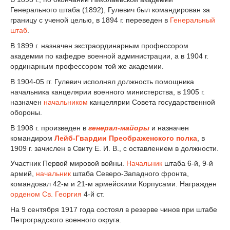
Генерального штаба (1892), Гулевич был командирован за
границу с ученой целью, в 1894 г. переведен в
Генеральный
штаб
.
В 1899 г. назначен экстраординарным профессором
академии по кафедре военной администрации, а в 1904 г.
ординарным профессором той же академии.
В 1904-05 гг. Гулевич исполнял должность помощника
начальника канцелярии военного министерства, в 1905 г.
назначен
начальником
канцелярии Совета государственной
обороны.
В 1908 г. произведен в
генерал-майоры
и назначен
командиром
Лейб-Гвардии Преображенского полка
, в
1909 г. зачислен в Свиту Е. И. В., с оставлением в должности.
Участник Первой мировой войны.
Начальник
штаба 6-й, 9-й
армий,
начальник
штаба Северо-Западного фронта,
командовал 42-м и 21-м армейскими Корпусами. Награжден
орденом Св. Георгия
4-й ст.
На 9 сентября 1917 года состоял в резерве чинов при штабе
Петроградского военного округа.