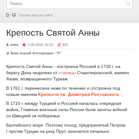
Полная версия сайта
Крепость Святой Анны
imha
3-08-2019, 02:23
453
База знаний Ассоциации
/
"К"
Крепость Святой Анны - построена Россией в 1730 г. на
берегу Дона недалеко от
станицы
Старочеркасской, взамен
Азова, возвращенного Туркам.
В 1761 г. перенесена ниже по течению и отстроена под
новым именем
Крепости св. Димитрия Ростовского
.
В 1710 г. между Турцией и Россией началась очередная
война, Главные военные силы России были заняты войной
со Швецией за побережье
Балтийского моря. Поэтому поход, предпринятый Петром
I против Турции на реку Прут, окончился печально.