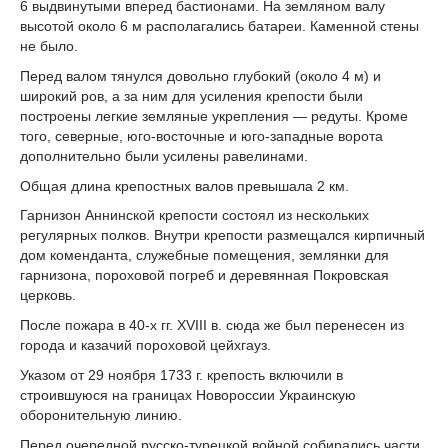
6 выдвинутыми вперед бастионами. На земляном валу
высотой около 6 м располагались батареи. Каменной стены
не было.
Перед валом тянулся довольно глубокий (около 4 м) и
широкий ров, а за ним для усиления крепости были
построены легкие земляные укрепления — редуты. Кроме
того, северные, юго-восточные и юго-западные ворота
дополнительно были усилены равелинами.
Общая длина крепостных валов превышала 2 км.
Гарнизон Аннинской крепости состоял из нескольких
регулярных полков. Внутри крепости размещался кирпичный
дом коменданта, служебные помещения, землянки для
гарнизона, пороховой погреб и деревянная Покровская
церковь.
После пожара в 40-х гг. XVIII в. сюда же был перенесен из
города и казачий пороховой цейхгауз.
Указом от 29 ноября 1733 г. крепость включили в
строившуюся на границах Новороссии Украинскую
оборонительную линию.
Перед очередной русско-турецкой войной собирались части