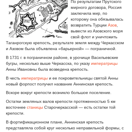
По результатам Прутского
мирного договора, Россия
заключила мир, по
которому она обязывалась
возвратить Турции
Азов
,
вывести из Азовского моря
свой флот и уничтожить
Таганрогскую крепость, результате земля между Черкасском
и Азовом была объявлена «барьерной» — пограничной.
В 1731 г. в пограничном районе, в урочище Васильевские
бугры, несколько выше Черкасска, по указу
императрицы
Анны Ивановны была возведена крепость.
В честь
императрицы
и ее покровительницы святой Анны
новый форпост получил название Аннинская крепость.
Вскоре вокруг крепости возникло большое поселение.
Остатки земляных валов крепости протяженностью 5 км
восточнее
станицы
Старочеркасской — есть остатки той
крепости.
В фортификационном плане, Аннинская крепость
представляла собой круг несколько неправильной формы, с