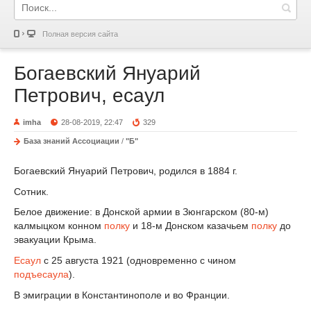
Полная версия сайта
Богаевский Януарий
Петрович, есаул
imha
28-08-2019, 22:47
329
База знаний Ассоциации
/
"Б"
Богаевский Януарий Петрович, родился в 1884 г.
Сотник.
Белое движение: в Донской армии в Зюнгарском (80-м)
калмыцком конном
полку
и 18-м Донском казачьем
полку
до
эвакуации Крыма.
Есаул
с 25 августа 1921 (одновременно с чином
подъесаула
).
В эмиграции в Константинополе и во Франции.