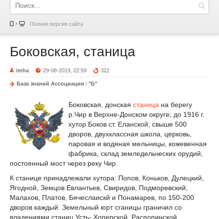
Полная версия сайта
Боковская, станица
imha
29-08-2019, 22:59
322
База знаний Ассоциации
/
"Б"
Боковская, донская
станица
на берегу
р.Чир в Верхне-Донском округе; до 1916 г.
хутор Боков ст. Еланской; свыше 500
дворов, двухклассная школа, церковь,
паровая и водяная мельницы, кожевенная
фабрика, склад земледельческих орудий,
постоянный мост через реку Чир.
К станице принадлежали хутора: Попов, Коньков, Дулецкий,
Ягодной, Земцов Евлантьев, Свиридов, Подморевский,
Малахов, Платов, Бячеслаискй и Понамарев, по 150-200
дворов каждый. Земельный юрт сганицы граничил со
владениями станиц Усть- Хоперской, Распопинской,