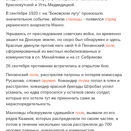
Краснокутской и Усть-Медведицкой..
В сентябре 1920 г. на "Боковском лугу" произошло
значительное событие, вблизи
станицы
- появился
отряд
украинского анархиста Махно.
Укрываясь от преследования советских войск, он временно
зашел на Донскую землю, но скоро был обнаружен и здесь.
Красные двинули против него свой 4-й Пензенский
полк
,
сформированный из местных мобилизованных и
коммунистов в сл. Михайловке и на ст. Себряково.
26 сентября противники встретились в открытом бою.
Пензенский
полк
, расстреляв патроны и потеряв комиссара
Русанова, сложил
оружие
. Командир
полка
попал в плен и
расстрелян, командир красной бригады Штробах успел
ускакать, но едва отпросился у остатков своих солдат,
которые его хотели тут же прикончить сами за
нераспорядительность.
Махновцы обезоружили сдавшийся
полк
, вызвали из его
рядов Казаков, которых распределили по своим частям, а
потом в течение нескольких часов расстреляли до 700
человек пленных, командиров и коммунистов.