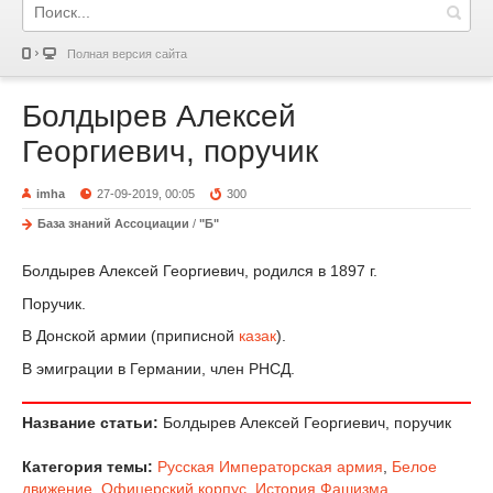
Полная версия сайта
Болдырев Алексей
Георгиевич, поручик
imha
27-09-2019, 00:05
300
База знаний Ассоциации
/
"Б"
Болдырев Алексей Георгиевич, родился в 1897 г.
Поручик.
В Донской армии (приписной
казак
).
В эмиграции в Германии, член РНСД.
Название статьи:
Болдырев Алексей Георгиевич, поручик
Категория темы:
Русская Императорская армия
,
Белое
движение
,
Офицерский корпус
,
История Фашизма