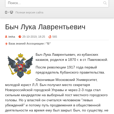
Полная версия сайта
Быч Лука Лаврентьевич
imha
25-10-2019, 18:25
565
База знаний Ассоциации
/
"Б"
Быч Лука Лаврентьевич, из кубанских
казаков, родился в 1870 г. в ст. Павловской.
После революции 1917 года первый
председатель Кубанского правительства.
Окончивши Московский Университет,
молодой юрист Л.Л. Быч получил место секретаря
Новороссийской городской Управы и через 2-3 года стал
сильным кандидатом на выборный пост местного городского
головы. Но у властей он считался человеком "левых
убеждений" и потому путь продвижения в общественной
деятельности на время ему был закрыт. Быч, по существу, не