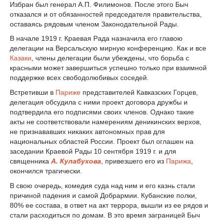
Избран был генерал А.П. Филимонов. После этого Быч
отказался и от обязанностей председателя правительства,
оставаясь рядовым членом Законодательной Рады.
В начале 1919 г. Краевая Рада назначила его главою
делегации на Версальскую мирную конференцию. Как и все
Казаки
, члены делегации были убеждены, что борьба с
красными может завершиться успешно только при взаимной
поддержке всех свободолюбивых соседей.
Встретивши в
Париже
представителей Кавказских Горцев,
делегация обсудила с ними проект договора дружбы и
подтвердила его подписями своих членов. Однако такие
акты не соответствовали намерениям деникинских верхов,
не признававших никаких автономных прав для
национальных областей России. Проект был оглашен на
заседании Краевой Рады 10 сентября 1919 г. и для
священника
А. Кулабухова
, привезшего его из
Парижа
,
окончился трагически.
В свою очередь, комедия суда над ним и его казнь стали
причиной падения и самой Добрармии. Кубанские полки,
80% ее состава, в ответ на акт террора, вышли из ее рядов и
стали расходиться по домам. В это время заграницей Быч