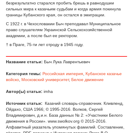
безрезультатно старался пробить брешь в равнодушии
сильных мира к казачьим судьбам и когда армия покинула
границы Кубанского края, он остался в эмиграции.
С 1922 г. в Чехословакии Быч преподавал Муниципальное
право слушателям Украинской Сельскохозяйственной
академии, а после был ее ректором.
† в Праге, 75-ти лет отроду в 1945 году.
Название статьи:
Быч Лука Лаврентьевич
Категория темы:
Российская империя
,
Кубанское казачье
войско
,
Московский университет
,
Белое движение
Автор(ы) статьи:
imha
Источник статьи:
Казачий словарь-справочник. Кливленд,
Ойдахо, США 1966; © 1995-2016. Волков, Сергей
Владимирович, д.и.н. База данных № 2: «Участники Белого
движения в России». www.swolkov.org © 2015-2016.
Алфавитный указатель упомянутых фамилий. Составление,