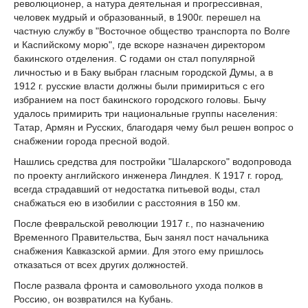
революционер, а натура деятельная и прогрессивная,
человек мудрый и образованный, в 1900г. перешел на
частную службу в "Восточное общество транспорта по Волге
и Каспийскому морю", где вскоре назначен директором
бакинского отделения. С годами он стал популярной
личностью и в Баку выбран гласным городской Думы, а в
1912 г. русские власти должны были примириться с его
избранием на пост бакинского городского головы. Бычу
удалось примирить три национальные группы населения:
Татар, Армян и Русских, благодаря чему был решен вопрос о
снабжении города пресной водой.
Нашлись средства для постройки "Шаларского" водопровода
по проекту английского инженера Линдлея. К 1917 г. город,
всегда страдавший от недостатка питьевой воды, стал
снабжаться ею в изобилии с расстояния в 150 км.
После февральской революции 1917 г., по назначению
Временного Правительства, Быч занял пост начальника
снабжения Кавказской армии. Для этого ему пришлось
отказаться от всех других должностей.
После развала фронта и самовольного ухода полков в
Россию, он возвратился на Кубань.