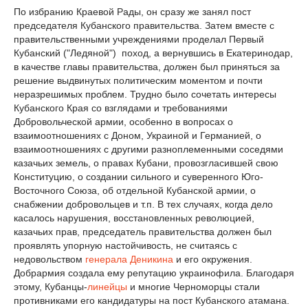
По избранию Краевой Рады, он сразу же занял пост
председателя Кубанского правительства. Затем вместе с
правительственными учреждениями проделал Первый
Кубанский ("Ледяной") поход, а вернувшись в Екатеринодар,
в качестве главы правительства, должен был приняться за
решение выдвинутых политическим моментом и почти
неразрешимых проблем. Трудно было сочетать интересы
Кубанского Края со взглядами и требованиями
Добровольческой армии, особенно в вопросах о
взаимоотношениях с Доном, Украиной и Германией, о
взаимоотношениях с другими разноплеменными соседями
казачьих земель, о правах Кубани, провозгласившей свою
Конституцию, о создании сильного и суверенного Юго-
Восточного Союза, об отдельной Кубанской армии, о
снабжении добровольцев и т.п. В тех случаях, когда дело
касалось нарушения, восстановленных революцией,
казачьих прав, председатель правительства должен был
проявлять упорную настойчивость, не считаясь с
недовольством
генерала Деникина
и его окружения.
Добрармия создала ему репутацию украинофила. Благодаря
этому, Кубанцы-
линейцы
и многие Черноморцы стали
противниками его кандидатуры на пост Кубанского атамана.