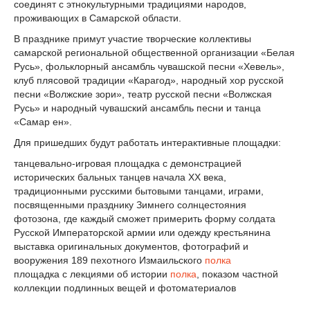
соединят с этнокультурными традициями народов,
проживающих в Самарской области.
В празднике примут участие творческие коллективы
самарской региональной общественной организации «Белая
Русь», фольклорный ансамбль чувашской песни «Хевель»,
клуб плясовой традиции «Карагод», народный хор русской
песни «Волжские зори», театр русской песни «Волжская
Русь» и народный чувашский ансамбль песни и танца
«Самар ен».
Для пришедших будут работать интерактивные площадки:
танцевально-игровая площадка с демонстрацией
исторических бальных танцев начала XX века,
традиционными русскими бытовыми танцами, играми,
посвященными празднику Зимнего солнцестояния
фотозона, где каждый сможет примерить форму солдата
Русской Императорской армии или одежду крестьянина
выставка оригинальных документов, фотографий и
вооружения 189 пехотного Измаильского
полка
площадка с лекциями об истории
полка
, показом частной
коллекции подлинных вещей и фотоматериалов