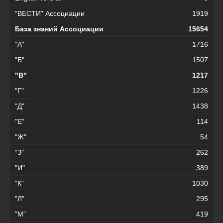
"ВЕСТИ" Ассоциации
1919
База знаний Ассоциации
15654
"А"
1716
"Б"
1507
"В"
1217
"Г"
1226
"Д"
1438
"Е"
114
"Ж"
54
"З"
262
"И"
389
"К"
1030
"Л"
295
"М"
419