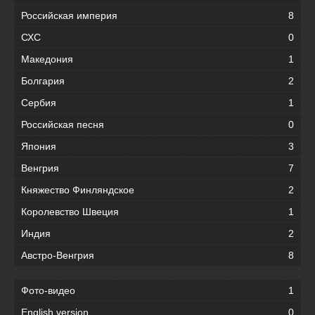
Российская империя
8
СХС
0
Македония
1
Болгария
2
Сербия
1
Российская песня
0
Япония
3
Венгрия
7
Княжество Финляндское
2
Королевство Швеция
1
Индия
2
Австро-Венгрия
8
Фото-видео
1
English version
0