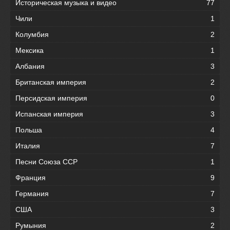
Историческая музыка и видео
77
Чили
1
Колумбия
2
Мексика
1
Албания
3
Британская империя
2
Персидская империя
0
Испанская империя
3
Польша
4
Италия
7
Песни Союза ССР
1
Франция
9
Германия
7
США
3
Румыния
2