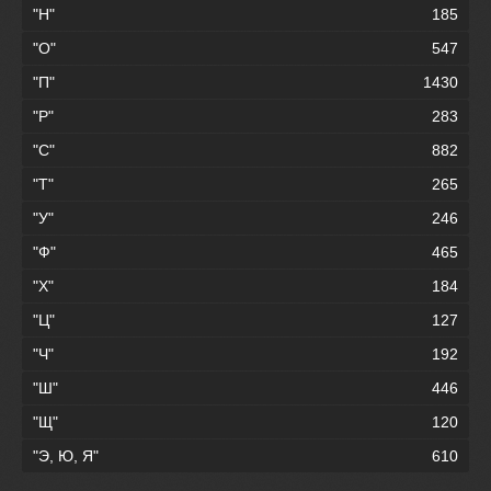
"Н"
185
"О"
547
"П"
1430
"Р"
283
"С"
882
"Т"
265
"У"
246
"Ф"
465
"Х"
184
"Ц"
127
"Ч"
192
"Ш"
446
"Щ"
120
"Э, Ю, Я"
610