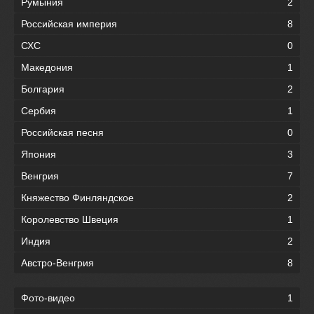
Румыния
2
Российская империя
8
СХС
0
Македония
1
Болгария
2
Сербия
1
Российская песня
0
Япония
3
Венгрия
7
Княжество Финляндское
2
Королевство Швеция
1
Индия
2
Австро-Венгрия
8
Фото-видео
1