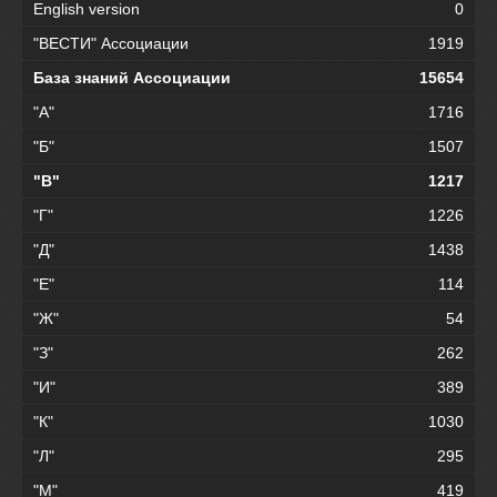
English version
0
"ВЕСТИ" Ассоциации
1919
База знаний Ассоциации
15654
"А"
1716
"Б"
1507
"В"
1217
"Г"
1226
"Д"
1438
"Е"
114
"Ж"
54
"З"
262
"И"
389
"К"
1030
"Л"
295
"М"
419