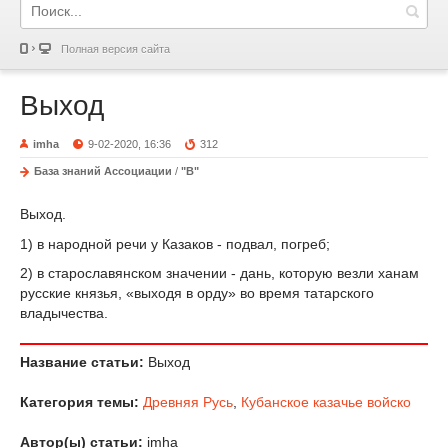
Полная версия сайта
Выход
imha
9-02-2020, 16:36
312
База знаний Ассоциации
/
"В"
Выход.
1) в народной речи у Казаков - подвал, погреб;
2) в старославянском значении - дань, которую везли ханам
русские князья, «выходя в орду» во время татарского
владычества.
Название статьи:
Выход
Категория темы:
Древняя Русь
,
Кубанское казачье войско
Автор(ы) статьи:
imha