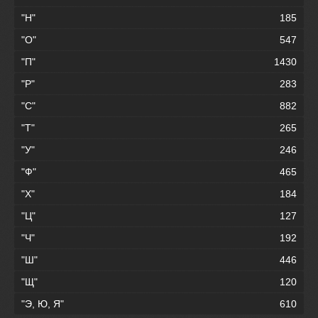
"Н"
185
"О"
547
"П"
1430
"Р"
283
"С"
882
"Т"
265
"У"
246
"Ф"
465
"Х"
184
"Ц"
127
"Ч"
192
"Ш"
446
"Щ"
120
"Э, Ю, Я"
610