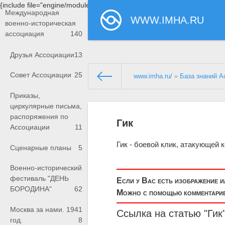
{include file="engine/modules/saperu/head.php"}
Международная
WWW.IMHA.RU
военно-историческая
ассоциация
140
Друзья Ассоциации
13
Совет Ассоциации
25
www.imha.ru/
»
База знаний А
Приказы,
циркулярные письма,
распоряжения по
Гик
Ассоциации
11
Гик - боевой клик, атакующей 
Сценарные планы
5
Военно-исторический
фестиваль "ДЕНЬ
Если у Вас есть изображение 
БОРОДИНА"
62
Можно с помощью комментариев
Москва за нами. 1941
Ссылка на статью "Гик
год.
8