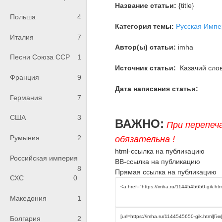
Название статьи:
{title}
Польша
4
Категория темы:
Русская Импе
Италия
7
Автор(ы) статьи:
imha
Песни Союза ССР
1
Источник статьи:
Казачий слов
Франция
9
Дата написания статьи:
Германия
7
США
3
ВАЖНО:
При перепеч
Румыния
2
обязательна !
html-ссылка на публикацию
Российская империя
BB-ссылка на публикацию
8
Прямая ссылка на публикацию
СХС
0
Македония
1
Болгария
2