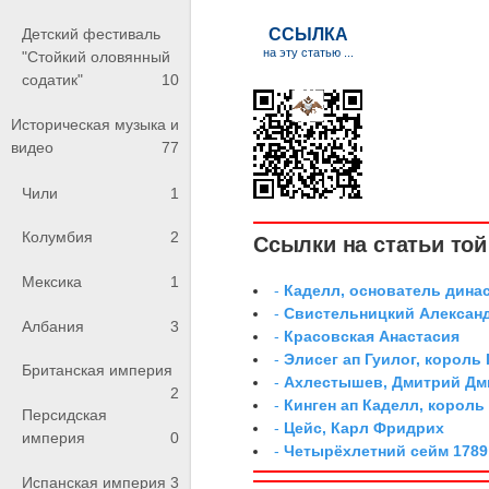
Детский фестиваль
"Стойкий оловянный
содатик"
10
Историческая музыка и
видео
77
Чили
1
Колумбия
2
Ссылки на статьи той 
Мексика
1
-
Каделл, основатель дина
-
Свистельницкий Алексан
Албания
3
-
Красовская Анастасия
-
Элисег ап Гуилог, король
Британская империя
-
Ахлестышев, Дмитрий Дми
2
-
Кинген ап Каделл, король
Персидская
-
Цейс, Карл Фридрих
империя
0
-
Четырёхлетний сейм 1789
Испанская империя
3