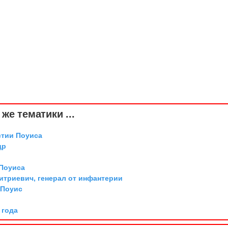
же тематики ...
стии Поуиса
др
 Поуиса
триевич, генерал от инфантерии
 Поуис
 года