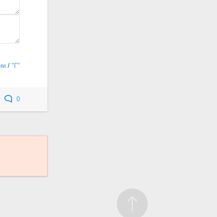
ии
/
"Г"
0