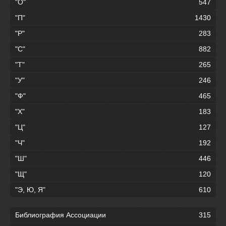
"О"
547
"П"
1430
"Р"
283
"С"
882
"Т"
265
"У"
246
"Ф"
465
"Х"
183
"Ц"
127
"Ч"
192
"Ш"
446
"Щ"
120
"Э, Ю, Я"
610
Библиография Ассоциации
315