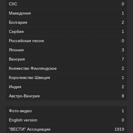
СХС
0
Македония
1
Болгария
2
Сербия
1
Российская песня
0
Япония
3
Венгрия
7
Княжество Финляндское
2
Королевство Швеция
1
Индия
2
Австро-Венгрия
8
Фото-видео
1
English version
0
"ВЕСТИ" Ассоциации
1919