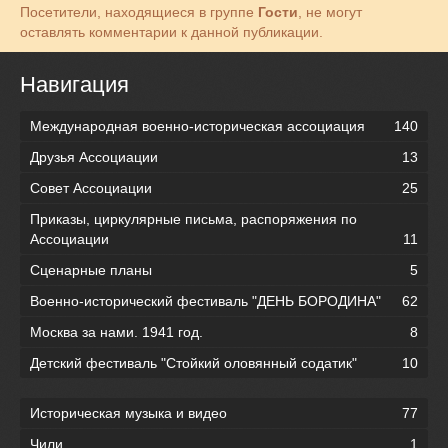
Посетители, находящиеся в группе
Гости
, не могут
оставлять комментарии к данной публикации.
Навигация
Международная военно-историческая ассоциация
140
Друзья Ассоциации
13
Совет Ассоциации
25
Приказы, циркулярные письма, распоряжения по
Ассоциации
11
Сценарные планы
5
Военно-исторический фестиваль "ДЕНЬ БОРОДИНА"
62
Москва за нами. 1941 год.
8
Детский фестиваль "Стойкий оловянный содатик"
10
Историческая музыка и видео
77
Чили
1