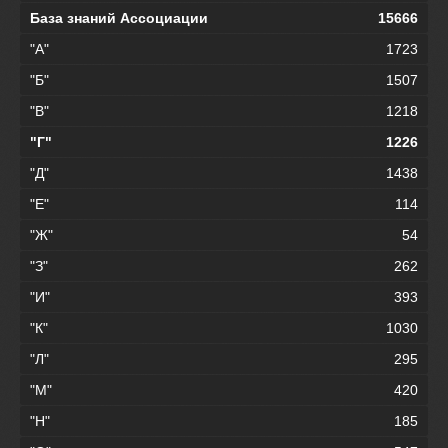
База знаний Ассоциации
15666
"А"
1723
"Б"
1507
"В"
1218
"Г"
1226
"Д"
1438
"Е"
114
"Ж"
54
"З"
262
"И"
393
"К"
1030
"Л"
295
"М"
420
"Н"
185