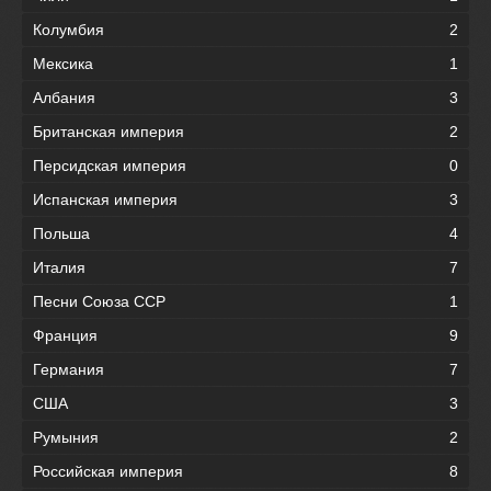
Колумбия
2
Мексика
1
Албания
3
Британская империя
2
Персидская империя
0
Испанская империя
3
Польша
4
Италия
7
Песни Союза ССР
1
Франция
9
Германия
7
США
3
Румыния
2
Российская империя
8