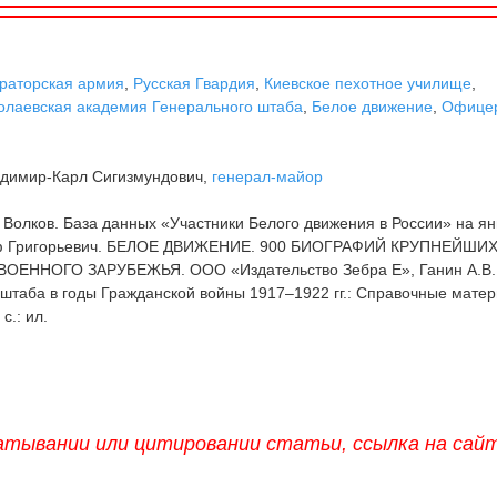
раторская армия
,
Русская Гвардия
,
Киевское пехотное училище
,
олаевская академия Генерального штаба
,
Белое движение
,
Офице
димир-Карл Сигизмундович,
генерал-майор
 Волков. База данных «Участники Белого движения в России» на я
льф Григорьевич. БЕЛОЕ ДВИЖЕНИЕ. 900 БИОГРАФИЙ КРУПНЕЙШИ
ЕННОГО ЗАРУБЕЖЬЯ. ООО «Издательство Зебра Е», Ганин А.В.
штаба в годы Гражданской войны 1917–1922 гг.: Справочные мате
с.: ил.
атывании или цитировании статьи, ссылка на сай