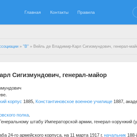
Главная
Контакты
Правила
ссоциации
»
"В"
» Вейль де Владимир-Карл Сигизмундович, генерал-май
арл Сигизмундович, генерал-майор
змундович
еве.
кий корпус
1885,
Константиновское военное училище
1887, акад
овского полка
.
Генеральному штабу Императорской армии, генерал-хорунжий (ук
ба 24-го армейского корпуса, на 11 марта 1917 г.
начальник
188-