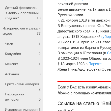
пехотной дивизии.
Детский фестиваль
Белое движение: на 17 марта 19
"Стойкий оловянный
Русской армии.
содатик"
10
К 21 ноября 1918 в гетманской
В Вооруженных силах Юга Рос
Историческая музыка и
Дагестанского края (к 15 июня
видео
77
августа 1919 Херсонский
губер
20 июля 1920 прибыл из Сева
Чили
1
возвратился из Варны в Русск
В эмиграции в Югославии (в
С
Колумбия
2
В 1923–1924 член Общества о
† 18 марта 1928 в
Париже
.
Мексика
1
Жена Нина Адольфовна (Остерже
Албания
3
Британская империя
Если у Вас есть изображение 
2
Можно с помощью комментариев
Персидская
империя
0
Ссылка на статью "Ве
Испанская империя
3
майор
"