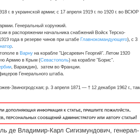
18 г. в украинской армии; с 17 апреля 1919 г. по 1920 г. во ВСЮР
 армии. Генеральный хорунжий.
сии в распоряжении начальника снабжений Войск Терско-
 1919 года в резерве чинов при штабе
Главнокомандующего
), с 3
натор
.
стополе в
Варну
на корабле "Цесаревич Георгий". Летом 1920
ую Армию в Крым (
Севастополь
) на корабле "Борис".
ербии
, Вараждин), затем во Франции.
фицеров Генерального штаба.
в-Звиногродская; р. 3 апреля 1871 — † 12 декабря 1962 г., там
или дополняющая информация к статье, пришлите пожалуйста.
, персональных сообщений администратору или автору статьи!
йль де Владимир-Карл Сигизмундович,
генерал-