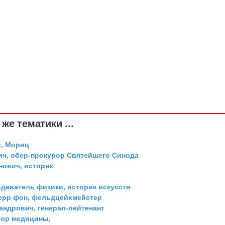
же тематики ...
, Мориц
ич, обер-прокурор Святейшего Синода
ович, историк
одаватель физики, историк искусств
ерр фон, фельдцейхмейстер
андрович, генерал-лейтенант
тор медицины,