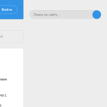
Войти
ор
емия
р.),
й