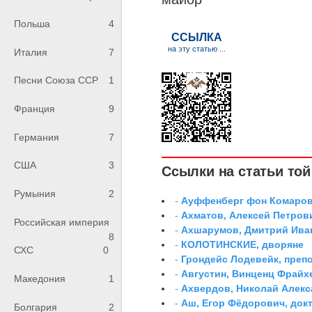
Польша
4
Италия
7
Песни Союза ССР
1
Франция
9
Германия
7
США
3
Ссылки на статьи той 
Румыния
2
-
Ауффенберг фон Комаров
-
Ахматов, Алексей Петров
Российская империя
-
Ахшарумов, Дмитрий Иван
8
-
КОЛОТИНСКИЕ, дворяне
СХС
0
-
Грондейс Лодевейк, преп
-
Августин, Винценц Фрайх
Македония
1
-
Ахвердов, Николай Алекс
-
Аш, Егор Фёдорович, док
Болгария
2