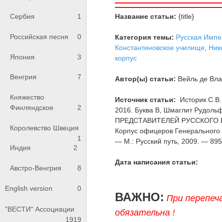
Название статьи:
{title}
Сербия
1
Российская песня
0
Категория темы:
Русская Импе
Константиновское училище
,
Ник
Япония
3
корпус
Венгрия
7
Автор(ы) статьи:
Вейль де Вла
Княжество
Источник статьи:
Историк С.В.
Финляндское
2
2016. Буква В, Шмаглит Рудо
ПРЕДСТАВИТЕЛЕЙ РУССКОГО ВО
Королевство Швеция
Корпус офицеров Генерального 
1
— М.: Русский путь, 2009. — 895 
Индия
2
Дата написания статьи:
Австро-Венгрия
8
English version
0
ВАЖНО:
При перепеч
"ВЕСТИ" Ассоциации
обязательна !
1919