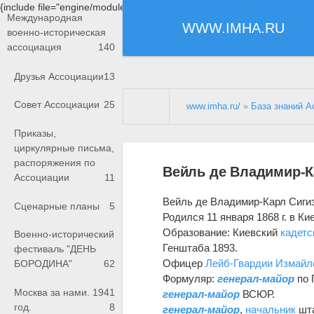
{include file="engine/modules/saperu/head.php"}
Международная
WWW.IMHA.RU
военно-историческая
ассоциация
140
Друзья Ассоциации
13
Совет Ассоциации
25
www.imha.ru/
»
База знаний А
Приказы,
циркулярные письма,
распоряжения по
Вейль де Владимир-К
Ассоциации
11
Вейль де Владимир-Карл Сиги
Сценарные планы
5
Родился 11 января 1868 г. в Ки
Образование: Киевский
кадетс
Военно-исторический
Генштаба 1893.
фестиваль "ДЕНЬ
Офицер
Лейб-Гвардии Измайл
БОРОДИНА"
62
Формуляр:
генерал-майор
по 
Москва за нами. 1941
генерал-майор
ВСЮР.
год.
8
генерал-майор
,
начальник
шта