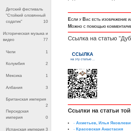
Детский фестиваль
"Стойкий оловянный
Если у Вас есть изображение 
содатик"
10
Можно с помощью комментариев
Историческая музыка и
Ссылка на статью "Дуб
видео
77
Чили
1
Колумбия
2
Мексика
1
Албания
3
Британская империя
2
Ссылки на статьи той 
Персидская
империя
0
-
Ахметьев, Илья Яковлеви
-
Красовская Анастасия
Испанская империя
3