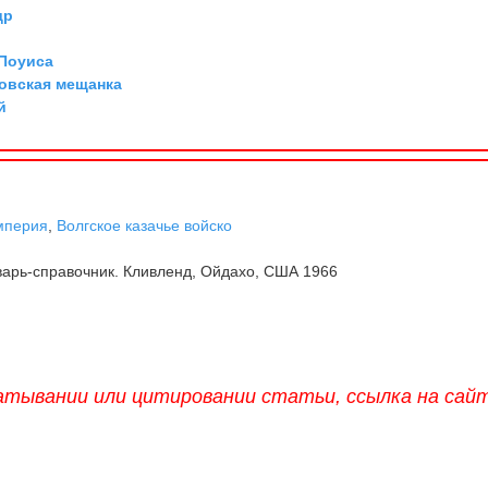
др
 Поуиса
овская мещанка
й
мперия
,
Волгское казачье войско
арь-справочник. Кливленд, Ойдахо, США 1966
атывании или цитировании статьи, ссылка на сай