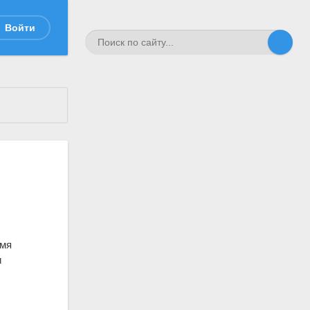
Войти
емя
и