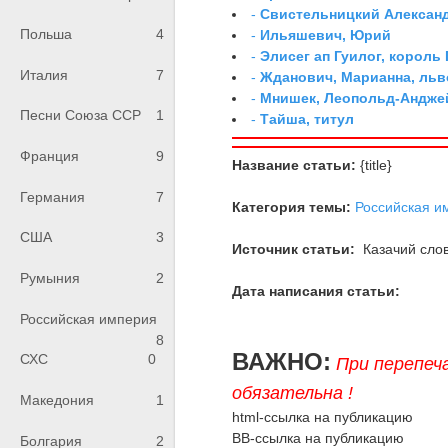
-
Свистельницкий Алексан
Польша
4
-
Ильяшевич, Юрий
-
Элисег ап Гуилог, король
Италия
7
-
Жданович, Марианна, льв
-
Мнишек, Леопольд-Андже
Песни Союза ССР
1
-
Тайша, титул
Франция
9
Название статьи:
{title}
Германия
7
Категория темы:
Российская и
США
3
Источник статьи:
Казачий слов
Румыния
2
Дата написания статьи:
Российская империя
8
ВАЖНО:
СХС
0
При перепеч
обязательна !
Македония
1
html-ссылка на публикацию
BB-ссылка на публикацию
Болгария
2