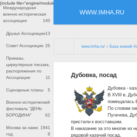
{include file="engine/modules/saperu/head.php"}
Международная
WWW.IMHA.RU
военно-историческая
ассоциация
140
Друзья Ассоциации
13
Совет Ассоциации
25
www.imha.ru/
»
База знаний А
Приказы,
циркулярные письма,
распоряжения по
Дубовка, посад
Ассоциации
11
Дубовка - каз
Сценарные планы
5
В XVIII в. Ду
помещалась В
Военно-исторический
По словам за
фестиваль "ДЕНЬ
Пугачева, Ду
БОРОДИНА"
62
пристали к восставшим.
Москва за нами. 1941
В наказание за это многие из 
год.
8
рядовой казачий посад.