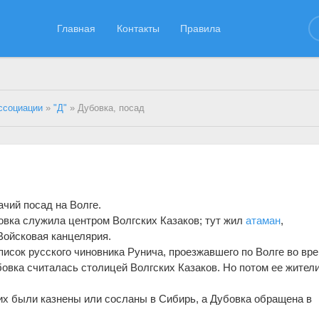
Главная
Контакты
Правила
ссоциации
»
"Д"
» Дубовка, посад
ачий посад на Волге.
бовка служила центром Волгских Казаков; тут жил
атаман
,
ойсковая канцелярия.
писок русского чиновника Рунича, проезжавшего по Волге во вр
бовка считалась столицей Волгских Казаков. Но потом ее жител
них были казнены или сосланы в Сибирь, а Дубовка обращена в