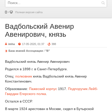
Полная версия сайта
Вадбольский Авенир
Авенирович, князь
imha
17-05-2020, 01:37
388
База знаний Ассоциации
/
"В"
Вадбольский князь Авенир Авенирович
Родился в 1898 г. в Санкт-Петербурге.
Отец:
полковник
князь Вадбольский князь Авенир
Константинович.
Образование:
Пажеский корпус
1917.
Подпоручик
Лейб-
Гвардии Егерского полка
.
Остался в СССР.
В марте 1924 арестован в Москве, сидел в Бутырской