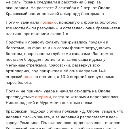
же силы Розена следовали в расстоянии 6 вер. за
авангардом. На рассвете 3 сентября в 2 вер. от Ополе
Красовский настиг польский арьергард Лангермана.
Поляки занимали
позицию
, прикрытую с фронта болотом;
все мосты были разрушены и оставалась одна бревенчатая
плотина, протяжением около 1 в.
Подступы к правому флангу прикрывались прудами и
болотами, на фронте и на левом фланге затруднялись
болотом, прорезанным глубокими канавами. Лангерман
поставил 6 орудия против гати, заняв сады и дома у
мельницы стрелками. Красовский, развернув всю
артиллерию, под прикрытием её огня направил 14-й
егерский
полк
по плотине, а 13-й егерский двинул прямо
через болота.
Поляки не приняли удара и начали отходить на Ополе,
преследуемые
егерями
, вслед за которыми переправились
Нижегородский и Муромские пехотные полки.
Красовский, подходя с этими полками к д. Ополе, увидел, что
деревня сильно занята, а за деревней располагается весь
корпус Ромарино. Положение авангарда оказалось тяжелое.
Красовский решил не обнаруживать слабости своих сил и