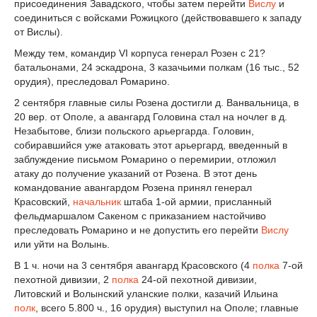
присоединения Завадского, чтобы затем перейти
Вислу
и
соединиться с войсками Рожицкого (действовавшего к западу
от Вислы).
Между тем, командир VI корпуса генерал Розен с 21?
батальонами, 24 эскадрона, 3 казачьими полкам (16 тыс., 52
орудия), преследовал Ромарино.
2 сентября главные силы Розена достигли д. Ванвальница, в
20 вер. от Ополе, а авангард Головина стал на ночлег в д.
Незабытове, близи польского арьергарда. Головин,
собиравшийся уже атаковать этот арьергард, введенный в
заблуждение письмом Ромарино о перемирии, отложил
атаку до получение указаний от Розена. В этот день
командование авангардом Розена принял генерал
Красовский,
начальник
штаба 1-ой армии, присланный
фельдмаршалом Сакеном с приказанием настойчиво
преследовать Ромарино и не допустить его перейти
Вислу
или уйти на Волынь.
В 1 ч. ночи на 3 сентября авангард Красовского (4
полка
7-ой
пехотной дивизии, 2
полка
24-ой пехотной дивизии,
Литовский и Волынский уланские полки, казачий Ильина
полк
, всего 5.800 ч., 16 орудия) выступил на Ополе; главные