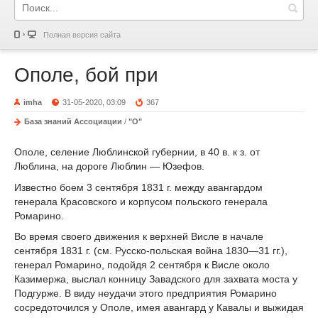
Полная версия сайта
Ополе, бой при
imha
31-05-2020, 03:09
367
База знаний Ассоциации
/
"О"
Ополе, селение Люблинской губернии, в 40 в. к з. от
Люблина, на дороге Люблин — Юзефов.
Известно боем 3 сентября 1831 г. между авангардом
генерала Красовского и корпусом польского генерала
Ромарино.
Во время своего движения к верхней Висле в начале
сентября 1831 г. (см. Русско-польская война 1830—31 гг.),
генерал Ромарино, подойдя 2 сентября к Висле около
Казимержа, выслал конницу Завадского для захвата моста у
Подгурже. В виду неудачи этого предприятия Ромарино
сосредоточился у Ополе, имея авангард у Кавалы и выжидая