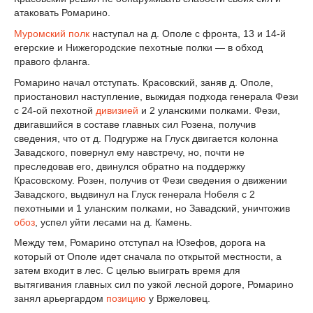
атаковать Ромарино.
Муромский полк
наступал на д. Ополе с фронта, 13 и 14-й
егерские и Нижегородские пехотные полки — в обход
правого фланга.
Ромарино начал отступать. Красовский, заняв д. Ополе,
приостановил наступление, выжидая подхода генерала Фези
с 24-ой пехотной
дивизией
и 2 уланскими полками. Фези,
двигавшийся в составе главных сил Розена, получив
сведения, что от д. Подгурже на Глуск двигается колонна
Завадского, повернул ему навстречу, но, почти не
преследовав его, двинулся обратно на поддержку
Красовскому. Розен, получив от Фези сведения о движении
Завадского, выдвинул на Глуск генерала Нобеля с 2
пехотными и 1 уланским полками, но Завадский, уничтожив
обоз
, успел уйти лесами на д. Камень.
Между тем, Ромарино отступал на Юзефов, дорога на
который от Ополе идет сначала по открытой местности, а
затем входит в лес. С целью выиграть время для
вытягивания главных сил по узкой лесной дороге, Ромарино
занял арьергардом
позицию
у Вржеловец.