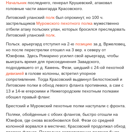
Начальник
последнего, генерал Крушевский, атаковал
головные части авангарда Красовского.
Литовский уланский
полк
был опрокинут, но 100 ч.
застрельщиков
Муромского пехотного полка
мужественно
отбили атаку польских улан, которых бросился преследовать
Литовский уланский
полк
.
Польск. арьергард отступил на 2-ю
позицию
за д. Вржеловец,
но после перестрелки отошел на 3 вер. к северу от
Юзефова. Здесь Ромарино усилил свой арьергард, чтобы
выиграть время для присоединения Завадского,
подходившего от д. Камень. Фези, шедший с 24-ой пехотной
дивизией
в голове колонны, встретил упорное
сопротивление. Тогда Красовский выдвинул Белостокский и
Литовские полки в обход левого фланга противника, а сам с
13 и 14-м егерскими и Нижегородским пехотным полками
обошел правый фланг.
Брестский и Муромский пехотные полки наступали с фронта.
Поляки, обойденные с обоих флангов, быстро отошли на
Юзефов, где снова возобновился бой. Фези со средней
колонной ворвался в местечко; Красовский продолжал обход