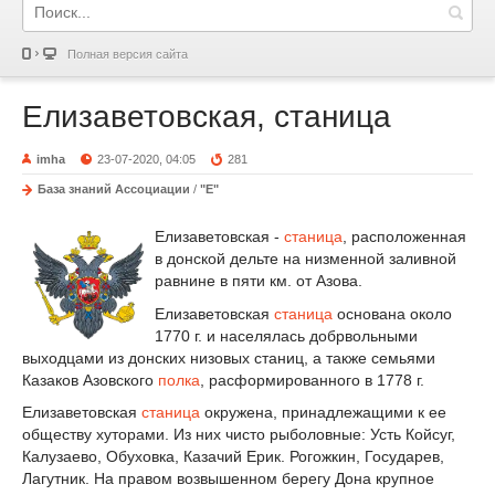
Полная версия сайта
Елизаветовская, станица
imha
23-07-2020, 04:05
281
База знаний Ассоциации
/
"Е"
Елизаветовская -
станица
, расположенная
в донской дельте на низменной заливной
равнине в пяти км. от Азова.
Елизаветовская
станица
основана около
1770 г. и населялась добрвольными
выходцами из донских низовых станиц, а также семьями
Казаков Азовского
полка
, расформированного в 1778 г.
Елизаветовская
станица
окружена, принадлежащими к ее
обществу хуторами. Из них чисто рыболовные: Усть Койсуг,
Калузаево, Обуховка, Казачий Ерик. Рогожкин, Государев,
Лагутник. На правом возвышенном берегу Дона крупное