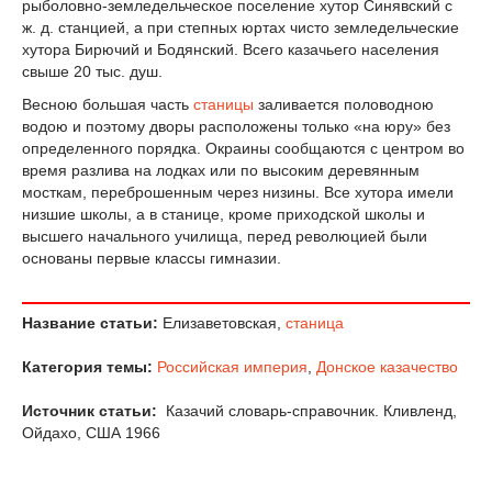
рыболовно-земледельческое поселение хутор Синявский с
ж. д. станцией, а при степных юртах чисто земледельческие
хутора Бирючий и Бодянский. Всего казачьего населения
свыше 20 тыс. душ.
Весною большая часть
станицы
заливается половодною
водою и поэтому дворы расположены только «на юру» без
определенного порядка. Окраины сообщаются с центром во
время разлива на лодках или по высоким деревянным
мосткам, переброшенным через низины. Все хутора имели
низшие школы, а в станице, кроме приходской школы и
высшего начального училища, перед революцией были
основаны первые классы гимназии.
Название статьи:
Елизаветовская,
станица
Категория темы:
Российская империя
,
Донское казачество
Источник статьи:
Казачий словарь-справочник. Кливленд,
Ойдахо, США 1966