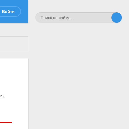
Войти
к,