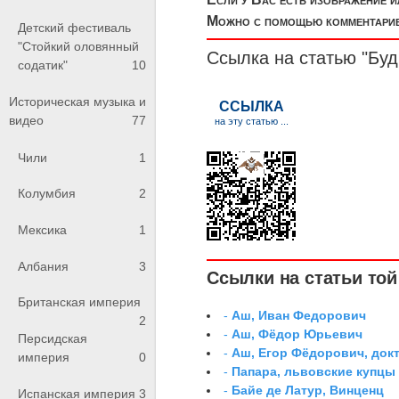
Можно с помощью комментариев
Детский фестиваль
"Стойкий оловянный
Ссылка на статью "Бу
содатик"
10
Историческая музыка и
видео
77
Чили
1
Колумбия
2
Мексика
1
Албания
3
Ссылки на статьи той 
Британская империя
-
Аш, Иван Федорович
2
-
Аш, Фёдор Юрьевич
Персидская
-
Аш, Егор Фёдорович, док
империя
0
-
Папара, львовские купцы
-
Байе де Латур, Винценц
Испанская империя
3