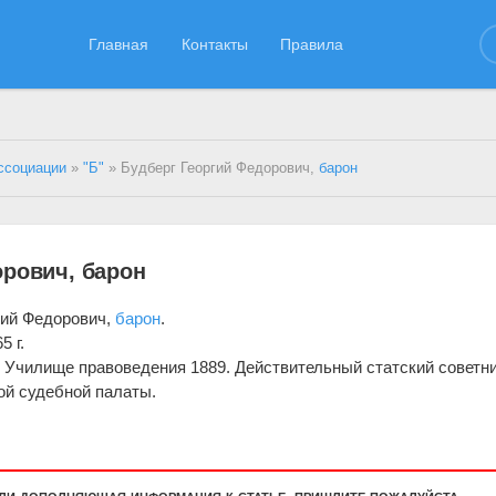
Главная
Контакты
Правила
ссоциации
»
"Б"
» Будберг Георгий Федорович,
барон
орович, барон
гий Федорович,
барон
.
5 г.
 Училище правоведения 1889. Действительный статский советни
ой судебной палаты.
.
или дополняющая информация к статье, пришлите пожалуйста.