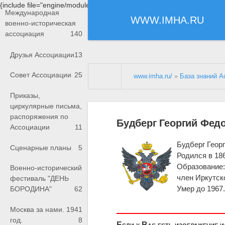
{include file="engine/modules/saperu/head.php"}
Международная
WWW.IMHA.RU
военно-историческая
ассоциация
140
Друзья Ассоциации
13
Совет Ассоциации
25
www.imha.ru/
»
База знаний А
Приказы,
циркулярные письма,
распоряжения по
Будберг Георгий Фед
Ассоциации
11
Будберг Геор
Сценарные планы
5
Родился в 186
Образование:
Военно-исторический
член Иркутск
фестиваль "ДЕНЬ
Умер до 1967
БОРОДИНА"
62
Москва за нами. 1941
год.
8
Если у Вас есть изображение 