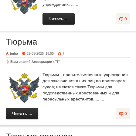
учреждениях. ... ...
Читать ...
0
Тюрьма
imha
29-05-2025, 18:55
7
База знаний Ассоциации
/
"Т"
Тюрьмы—правительственные учреждения
для заключения в них лиц по приговорам
судов; имеются также Тюрьмы для
подследственных арестованных и для
пересыльных арестантов. ... ...
Читать ...
0