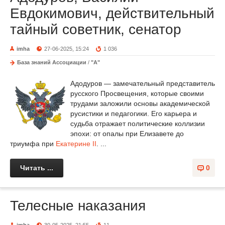
Евдокимович, действительный
тайный советник, сенатор
imha
27-06-2025, 15:24
1 036
База знаний Ассоциации
/
"А"
Адодуров — замечательный представитель
русского Просвещения, которые своими
трудами заложили основы академической
русистики и педагогики. Его карьера и
судьба отражает политические коллизии
эпохи: от опалы при Елизавете до
триумфа при
Екатерине II
. ...
Читать ...
0
Телесные наказания