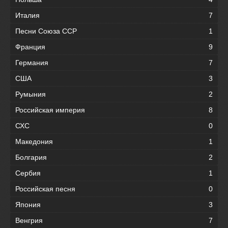
Италия
7
Песни Союза ССР
1
Франция
9
Германия
7
США
3
Румыния
2
Российская империя
8
СХС
0
Македония
1
Болгария
2
Сербия
1
Российская песня
0
Япония
3
Венгрия
7