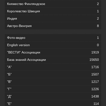
Княжество Финляндское
2
Королевство Швеция
1
Индия
2
Австро-Венгрия
8
Фото-видео
1
English version
0
"ВЕСТИ" Ассоциации
1919
База знаний Ассоциации
15650
"А"
1716
"Б"
1507
"В"
1217
"Г"
1226
"Д"
1438
"Е"
114