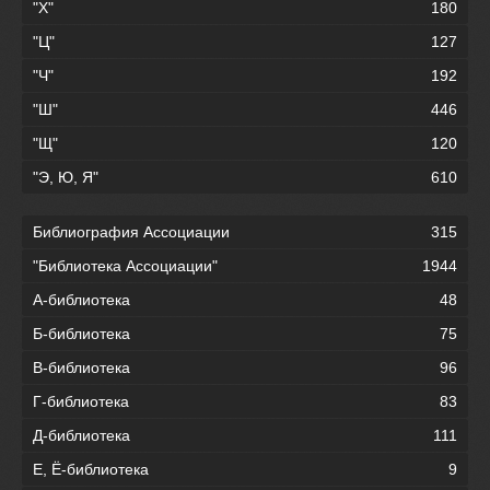
"Х"
180
"Ц"
127
"Ч"
192
"Ш"
446
"Щ"
120
"Э, Ю, Я"
610
Библиография Ассоциации
315
"Библиотека Ассоциации"
1944
А-библиотека
48
Б-библиотека
75
В-библиотека
96
Г-библиотека
83
Д-библиотека
111
Е, Ё-библиотека
9