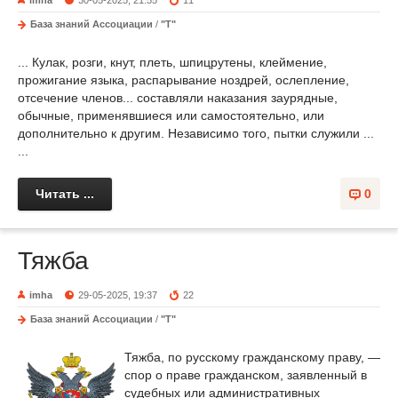
imha
30-05-2025, 21:55
11
База знаний Ассоциации
/
"Т"
... Кулак, розги, кнут, плеть, шпицрутены, клеймение,
прожигание языка, распарывание ноздрей, ослепление,
отсечение членов... составляли наказания заурядные,
обычные, применявшиеся или самостоятельно, или
дополнительно к другим. Независимо того, пытки служили ...
...
Читать ...
0
Тяжба
imha
29-05-2025, 19:37
22
База знаний Ассоциации
/
"Т"
Тяжба, по русскому гражданскому праву, —
спор о праве гражданском, заявленный в
судебных или административных