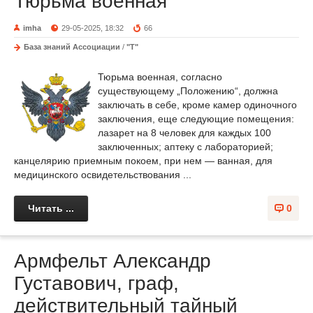
Тюрьма военная
imha
29-05-2025, 18:32
66
База знаний Ассоциации
/
"Т"
Тюрьма военная, согласно
существующему „Положению“, должна
заключать в себе, кроме камер одиночного
заключения, еще следующие помещения:
лазарет на 8 человек для каждых 100
заключенных; аптеку с лабораторией;
канцелярию приемным покоем, при нем — ванная, для
медицинского освидетельствования ...
Читать ...
0
Армфельт Александр
Густавович, граф,
действительный тайный