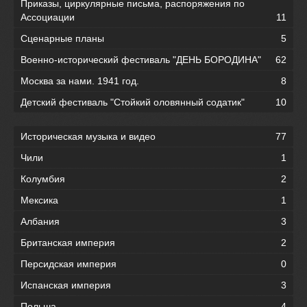
Приказы, циркулярные письма, распоряжения по
Ассоциации
11
Сценарные планы
5
Военно-исторический фестиваль "ДЕНЬ БОРОДИНА"
62
Москва за нами. 1941 год.
8
Детский фестиваль "Стойкий оловянный содатик"
10
Историческая музыка и видео
77
Чили
1
Колумбия
2
Мексика
1
Албания
3
Британская империя
2
Персидская империя
0
Испанская империя
3
Польша
4