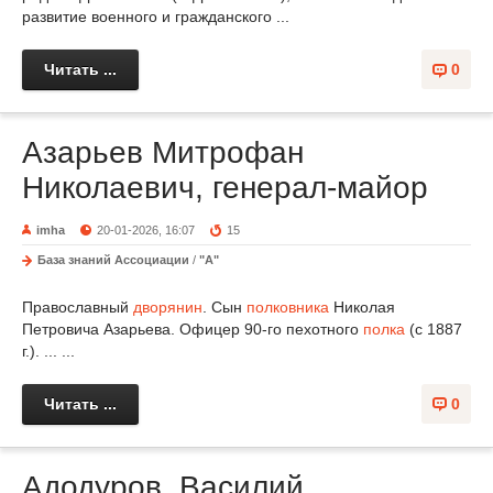
развитие военного и гражданского ...
Читать ...
0
Азарьев Митрофан
Николаевич, генерал-майор
imha
20-01-2026, 16:07
15
База знаний Ассоциации
/
"А"
Православный
дворянин
. Сын
полковника
Николая
Петровича Азарьева. Офицер 90-го пехотного
полка
(с 1887
г.). ... ...
Читать ...
0
Адодуров, Василий