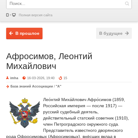
Полная версия сайта
В прошлое
В будущее
Афросимов, Леонтий
Михайлович
imha
16-03-2026, 19:40
15
База знаний Ассоциации
/
"А"
Лео́нтий Миха́йлович Афро́симов (1859,
Российская империя — после 1917) —
русский судебный деятель,
действительный статский советник (1910),
член Петроградского окружного суда.
Представитель известного дворянского
рода Офросимовых (Афросимовых), внёсших вклад в