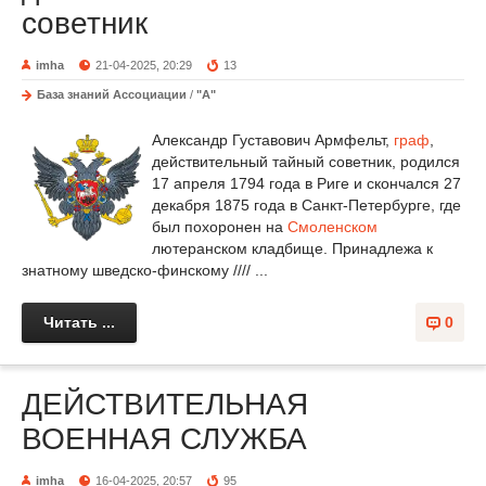
советник
imha
21-04-2025, 20:29
13
База знаний Ассоциации
/
"А"
Александр Густавович Армфельт,
граф
,
действительный тайный советник, родился
17 апреля 1794 года в Риге и скончался 27
декабря 1875 года в Санкт-Петербурге, где
был похоронен на
Смоленском
лютеранском кладбище. Принадлежа к
знатному шведско-финскому //// ...
Читать ...
0
ДЕЙСТВИТЕЛЬНАЯ
ВОЕННАЯ СЛУЖБА
imha
16-04-2025, 20:57
95