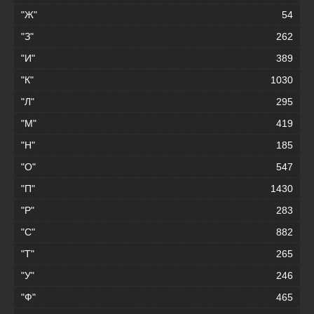
"Ж"
54
"З"
262
"И"
389
"К"
1030
"Л"
295
"М"
419
"Н"
185
"О"
547
"П"
1430
"Р"
283
"С"
882
"Т"
265
"У"
246
"Ф"
465