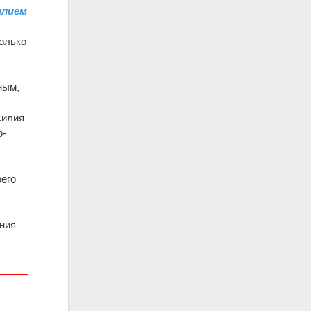
илием
только
ным,
силия
о-
оего
ения