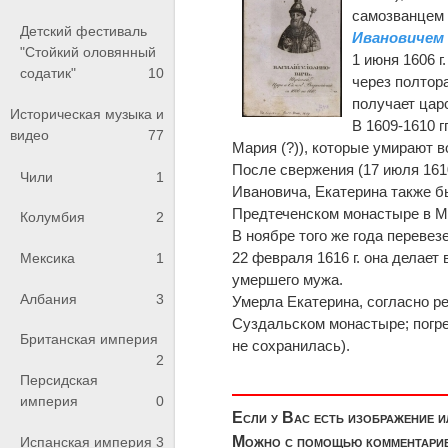
самозванцем 
Детский фестиваль
Ивановичем
"Стойкий оловянный
1 июня 1606 г
содатик"
10
через полтора
получает цар
Историческая музыка и
В 1609-1610 г
видео
77
Мария (?)), которые умирают 
После свержения (17 июля 1610
Чили
1
Ивановича, Екатерина также б
Предтеченском монастыре в Мо
Колумбия
2
В ноябре того же года переве
22 февраля 1616 г. она делает
Мексика
1
умершего мужа.
Албания
3
Умерла Екатерина, согласно ре
Суздальском монастыре; погре
Британская империя
не сохранилась).
2
Персидская
империя
0
Если у Вас есть изображение 
Можно с помощью комментариев
Испанская империя
3