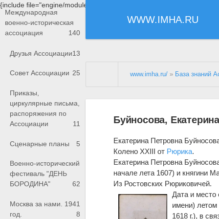
{include file="engine/modules/saperu/head.php"}
Международная
WWW.IMHA.RU
военно-историческая
ассоциация
140
Друзья Ассоциации
13
Совет Ассоциации
25
www.imha.ru/
»
База знаний А
Приказы,
циркулярные письма,
распоряжения по
Буйносова, Екатерина
Ассоциации
11
Екатерина Петровна Буйносов
Сценарные планы
5
Колено XXIII от
Рюрика
.
Екатерина Петровна Буйносова
Военно-исторический
начале лета 1607) и княгини М
фестиваль "ДЕНЬ
Из Ростовских Рюриковичей.
БОРОДИНА"
62
Дата и место
Москва за нами. 1941
имени) летом 
год.
8
1618 г.), в с