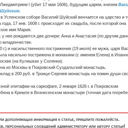
Лжедмитрием I (убит 17 мая 1606), будущим царем, князем
Вас
 Шуйским
.
. в Успенском соборе Василий Шуйский венчается на царство и 
 года, 17 янв. 1608 г. происходит их свадьба, после которой она
ское имя Мария.
г. у нее рождаются две дочери: Анна и Анастасия (по другим дан
во младенчестве.
 г.) и насильственного пострижения (19 июля) ее мужа, царя Ва
ыла насильно пострижена в монахини (с именем Елена) в Иоанн
скве (на Кулишках у Солянки).
зена из Москвы в Покровский Суздальский монастырь.
 вклад в 200 руб. в Троице-Сергиев монастырь на помин души св
зной эпитафии на саркофаге, 2 января 1626 г. в Покровском
бена в Кремле в Вознесенском монастыре (точная дата погреб
или дополняющая информация к статье, пришлите пожалуйста.
, персональных сообщений администратору или автору статьи!