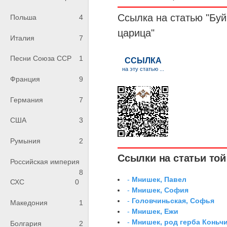
Ссылка на статью "Буй
Польша
4
царица"
Италия
7
Песни Союза ССР
1
Франция
9
Германия
7
США
3
Румыния
2
Ссылки на статьи той 
Российская империя
8
-
Мнишек, Павел
СХС
0
-
Мнишек, София
-
Головчиньская, Софья
Македония
1
-
Мнишек, Ежи
-
Мнишек, род герба Коньч
Болгария
2