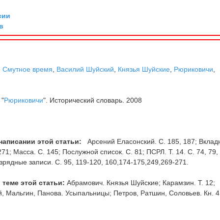
сии
в
,
Смутное время
,
Василий Шуйский
,
Князья Шуйские
,
Рюриковичи
,
 "
Рюриковичи
". Исторический словарь. 2008
написании этой статьи:
Арсений Еласонский. С. 185, 187; Вклад
71; Масса. С. 145; Послужной список. С. 81; ПСРЛ. Т. 14. С. 74, 79,
Разрядные записи. С. 95, 119-120, 160,174-175,249,269-271.
 теме этой статьи:
Абрамович. Князья Шуйские; Карамзин. Т. 12;
, Мальгин, Панова. Усыпальницы; Петров, Ратшин, Соловьев. Кн. 4