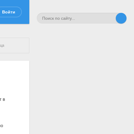
Войти
ица
т в
ло