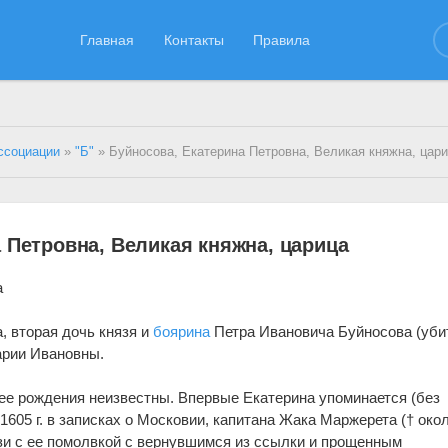
Главная
Контакты
Правила
ссоциации
»
"Б"
» Буйносова, Екатерина Петровна, Великая княжна, цар
 Петровна, Великая княжна, царица
а
, вторая дочь князя и
боярина
Петра Ивановича Буйносова (уби
арии Ивановны.
 ее рождения неизвестны. Впервые Екатерина упоминается (без
1605 г. в записках о Московии, капитана Жака Маржерета († око
вязи с ее помолвкой с вернувшимся из ссылки и прощенным