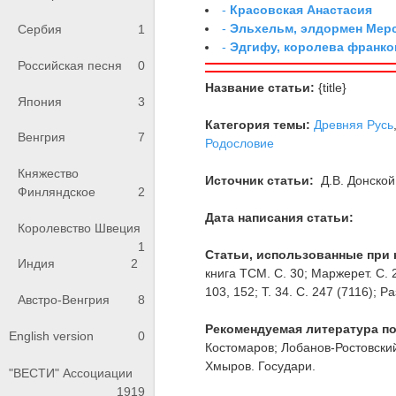
-
Красовская Анастасия
-
Эльхельм, элдормен Мер
Сербия
1
-
Эдгифу, королева франко
Российская песня
0
Название статьи:
{title}
Япония
3
Категория темы:
Древняя Русь
Венгрия
7
Родословие
Княжество
Источник статьи:
Д.В. Донской
Финляндское
2
Дата написания статьи:
Королевство Швеция
1
Статьи, использованные при 
Индия
2
книга ТСМ. С. 30; Маржерет. С. 2
103, 152; Т. 34. С. 247 (7116); 
Австро-Венгрия
8
Рекомендуемая литература по
English version
0
Костомаров; Лобанов-Ростовский
Хмыров. Государи.
"ВЕСТИ" Ассоциации
1919