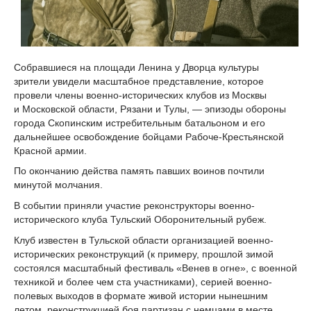
Собравшиеся на площади Ленина у Дворца культуры
зрители увидели масштабное представление, которое
провели члены военно-исторических клубов из Москвы
и Московской области, Рязани и Тулы, — эпизоды обороны
города Скопинским истребительным батальоном и его
дальнейшее освобождение бойцами Рабоче-Крестьянской
Красной армии.
По окончанию действа память павших воинов почтили
минутой молчания.
В событии приняли участие реконструкторы военно-
исторического клуба Тульский Оборонительный рубеж.
Клуб известен в Тульской области организацией военно-
исторических реконструкций (к примеру, прошлой зимой
состоялся масштабный фестиваль «Венев в огне», с военной
техникой и более чем ста участниками), серией военно-
полевых выходов в формате живой истории нынешним
летом, реконструкцией боя партизан с немцами в месте