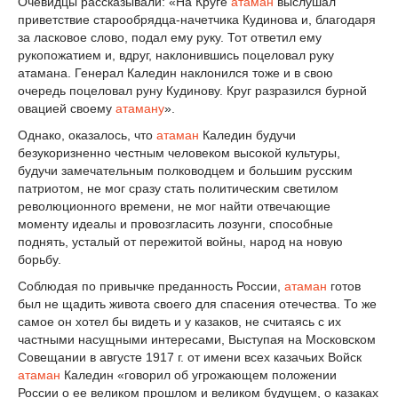
Очевидцы рассказывали: «На Круге
атаман
выслушал
приветствие старообрядца-начетчика Кудинова и, благодаря
за ласковое слово, подал ему руку. Тот ответил ему
рукопожатием и, вдруг, наклонившись поцеловал руку
атамана. Генерал Каледин наклонился тоже и в свою
очередь поцеловал руну Кудинову. Круг разразился бурной
овацией своему
атаману
».
Однако, оказалось, что
атаман
Каледин будучи
безукоризненно честным человеком высокой культуры,
будучи замечательным полководцем и большим русским
патриотом, не мог сразу стать политическим светилом
революционного времени, не мог найти отвечающие
моменту идеалы и провозгласить лозунги, способные
поднять, усталый от пережитой войны, народ на новую
борьбу.
Соблюдая по привычке преданность России,
атаман
готов
был не щадить живота своего для спасения отечества. То же
самое он хотел бы видеть и у казаков, не считаясь с их
частными насущными интересами, Выступая на Московском
Совещании в августе 1917 г. от имени всех казачьих Войск
атаман
Каледин «говорил об угрожающем положении
России о ее великом прошлом и великом будущем, о казаках