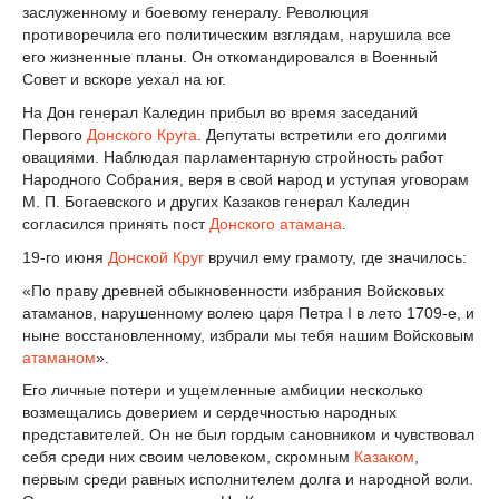
заслуженному и боевому генералу. Революция
противоречила его политическим взглядам, нарушила все
его жизненные планы. Он откомандировался в Военный
Совет и вскоре уехал на юг.
На Дон генерал Каледин прибыл во время заседаний
Первого
Донского Круга
. Депутаты встретили его долгими
овациями. Наблюдая парламентарную стройность работ
Народного Собрания, веря в свой народ и уступая уговорам
М. П. Богаевского и других Казаков генерал Каледин
согласился принять пост
Донского атамана
.
19-го июня
Донской Круг
вручил ему грамоту, где значилось:
«По праву древней обыкновенности избрания Войсковых
атаманов, нарушенному волею царя Петра I в лето 1709-е, и
ныне восстановленному, избрали мы тебя нашим Войсковым
атаманом
».
Его личные потери и ущемленные амбиции несколько
возмещались доверием и сердечностью народных
представителей. Он не был гордым сановником и чувствовал
себя среди них своим человеком, скромным
Казаком
,
первым среди равных исполнителем долга и народной воли.