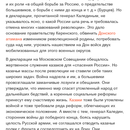
и их роли «в общей борьбе за Россию, о предательстве
большевиков, о борьбе с ними до конца и т. д » (Бурцев). Но
в декларации, прочитанной генерал Калединым, не
указывалось ясно, о какой России шла речь и требовалась
отмена многих «завоеваний революции». Это дало
основание правительству Керенского, обвинить
Донского
атамана
изменником революционной родины, потребовать
суда над ним, угрожать нашествием на Дон войск двух
мобилизованных для этого военных округов.
В декларации на Московском Совещании обещалось
жертвенное служение казаков для «спасения России». Но
казачьи массы после революции не ставили себе таких
широких задач. Война надоела и им, а большевики
провозглашали заманчивые лозунги и обещания. Они
утверждали, что именно мир спасет утомленный народ от
дальнейших бедствий, а коренные социальные реформы
принесут ему счастливую жизнь.
Казаки
тоже были утомлены
войной и тоже требовали ряда реформ, облегчающих их
экономическое положение. А вместе с тем, генерал Каледин,
сторонник войны до победного конца, боясь нарушить
целость Русской армии, не соглашался отводить казачьи
полки с фронта и сосредоточить их на Дону. Они