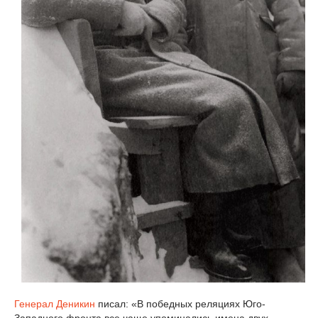
Генерал Деникин
писал: «В победных реляциях Юго-
Западного фронта все чаще упоминались имена двух