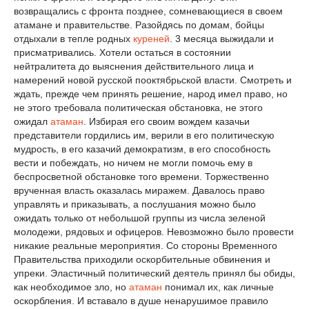
возвращались с фронта позднее, сомневающиеся в своем
атамане и правительстве. Разойдясь по домам, бойцы
отдыхали в тепле родных
куреней
. 3 месяца выжидали и
присматривались. Хотели остаться в состоянии
нейтралитета до выяснения действительного лица и
намерений новой русской пооктябрьской власти. Смотреть и
ждать, прежде чем принять решение, народ имел право, но
не этого требовала политическая обстановка, не этого
ожидал
атаман
. Избирая его своим вождем казачьи
представители гордились им, верили в его политическую
мудрость, в его казачий демократизм, в его способность
вести и побеждать, но ничем не могли помочь ему в
беспросветной обстановке того времени. Торжественно
врученная власть оказалась миражем. Давалось право
управлять и приказывать, а послушания можно было
ожидать только от небольшой группы из числа зеленой
молодежи, рядовых и офицеров. Невозможно было провести
никакие реальные мероприятия. Со стороны Временного
Правительства приходили оскорбительные обвинения и
упреки. Эластичный политический деятель принял бы обиды,
как необходимое зло, но
атаман
понимал их, как личные
оскорбления. И вставало в душе ненарушимое правило