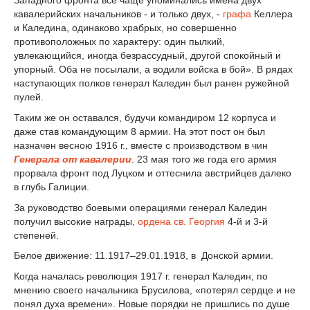
кавалерийских начальников - и только двух, -
графа
Келлера
и Каледина, одинаково храбрых, но совершенно
противоположных по характеру: один пылкий,
увлекающийся, иногда безрассудный, другой спокойный и
упорный. Оба не посылали, а водили войска в бой». В рядах
наступающих полков генерал Каледин был ранен ружейной
пулей.
Таким же он оставался, будучи командиром 12 корпуса и
даже став командующим 8 армии. На этот пост он был
назначен весною 1916 г., вместе с производством в чин
Генерала от кавалерии
. 23 мая того же года его армия
прорвала фронт под Луцком и оттеснила австрийцев далеко
в глубь Галиции.
За руководство боевыми операциями генерал Каледин
получил высокие награды,
ордена св. Георгия
4-й и 3-й
степеней.
Белое движение: 11.1917–29.01.1918, в Донской армии.
Когда началась революция 1917 г. генерал Каледин, по
мнению своего начальника Брусилова, «потерял сердце и не
понял духа времени». Новые порядки не пришлись по душе