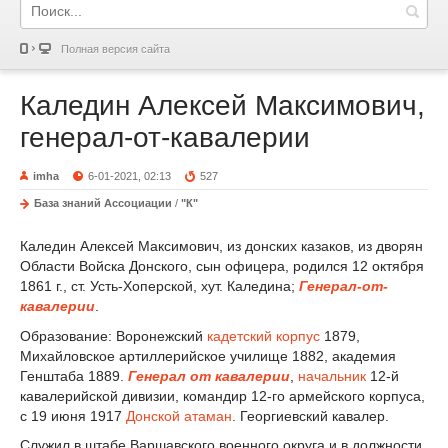
Полная версия сайта
Каледин Алексей Максимович,
генерал-от-кавалерии
imha
6-01-2021, 02:13
527
База знаний Ассоциации
/
"К"
Каледин Алексей Максимович, из донских казаков, из дворян
Области Войска Донского, сын офицера, родился 12 октября
1861 г., ст. Усть-Хоперской, хут. Каледина;
Генерал-от-
кавалерии
.
Образование: Воронежский
кадетский корпус
1879,
Михайловское артиллерийское училище 1882, академия
Генштаба 1889.
Генерал от кавалерии
,
начальник
12-й
кавалерийской дивизии, командир 12-го армейского корпуса,
с 19 июня 1917
Донской атаман
. Георгиевский кавалер.
Служил в штабе Варшавского военного округа и в должности