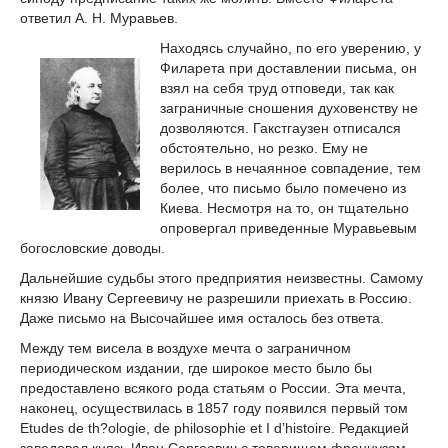
ответил А. Н. Муравьев.
Находясь случайно, по его уверению, у
Филарета при доставлении письма, он
взял на себя труд отповеди, так как
заграничные сношения духовенству не
дозволяются. Гакстгаузен отписался
обстоятельно, но резко. Ему не
верилось в нечаянное совпадение, тем
более, что письмо было помечено из
Киева. Несмотря на то, он тщательно
опровергал приведенные Муравьевым
богословские доводы.
Дальнейшие судьбы этого предприятия неизвестны. Самому
князю Ивану Сергеевичу не разрешили приехать в Россию.
Даже письмо на Высочайшее имя осталось без ответа.
Между тем висела в воздухе мечта о заграничном
периодическом издании, где широкое место было бы
предоставлено всякого рода статьям о России. Эта мечта,
наконец, осуществилась в 1857 году появился первый том
Etudes de th?ologie, de philosophie et I d’histoire. Редакцией
заведовал князь Иван Сергеевич с товарищем французом.