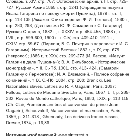
Словарь, т. XIV, стр. 767; Остафьевский архив, т. III, стр. 725-
727; Русский Архив 1865 г. стр. 1241 (Оправдание иезуита
Ивана Гагарина по поводу смерти Пушкина); 1879 г. кн. II,
стр. 118-138 (Аксаков. Стихотворения Ф. И. Тютчева); 1880 г.,
стр. 283, 293, (Два письма Ю. Ф. Самарина к С. Гагарину);
Русская Старина, 1882 г., т. XXXIV, стр. 454-455; 1888 г., т.
LVIII, стр. 599-600; 1900 г., т. CIV, стр. 409-410; 1911 г., т.
CXLV, стр. 59-67. (Пирлинг, В. С. Печерин в переписке с И. С.
Гагариным); Исторический Вестник 1882 г., т. IX, стр. 679
(Некролог); 1886 г., т. XXV, стр. 269-273 (И. Лесков, «Иезуит
Гагарин в деле Пушкина»); В. А. Бильбасов, «Исторические
монографии», т. II, С.-Пб. 1901, стр. 413- 424, (Самарин
Гагарину о Лермонтове); И. А. Вяземский. «Полное собрание
сочинений», т. IX, С.-Пб. 1884, стр. 208; Branicki, Les
Nationalités slaves. Lettres au R. P. Gagarin, Paris, 1897;
Falloux, Lettres de Madame Swetchine, Paris, 1867, t. II, p. 285-
382; Revue du Monde catholique, Paris, 1883, t.XIX. p. 113-115
(Ch..Clair, Premières années et conversion du prince Jean
Gagarin); Schouvaloff, Ma conversion et ma vocation, Paris,
1859, p. 311-313 ; Ghennady, Les écrivains franco-russes,
Dresde,1874, p. 16,86.
Источник изображений:
www.pinterest.ru