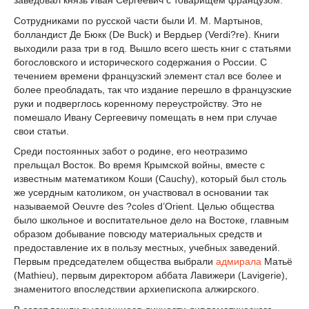
Сотрудниками по русской части были И. М. Мартынов,
болландист Де Бюкк (De Buck) и Вердьер (Verdi?re). Книги
выходили раза три в год. Вышло всего шесть книг с статьями
богословского и исторического содержания о России. С
течением времени французский элемент стал все более и
более преобладать, так что издание перешло в французские
руки и подверглось коренному переустройству. Это не
помешало Ивану Сергеевичу помещать в нем при случае
свои статьи.
Среди постоянных забот о родине, его неотразимо
прельщал Восток. Во время Крымской войны, вместе с
известным математиком Коши (Cauchy), который был столь
же усердным католиком, он участвовал в основании так
называемой Oeuvre des ?coles d’Orient. Целью общества
было школьное и воспитательное дело на Востоке, главным
образом добывание повсюду материальных средств и
предоставление их в пользу местных, учебных заведений.
Первым председателем общества выбрали
адмирала
Матьё
(Mathieu), первым директором аббата Лавижери (Lavigerie),
знаменитого впоследствии архиепископа алжирского.