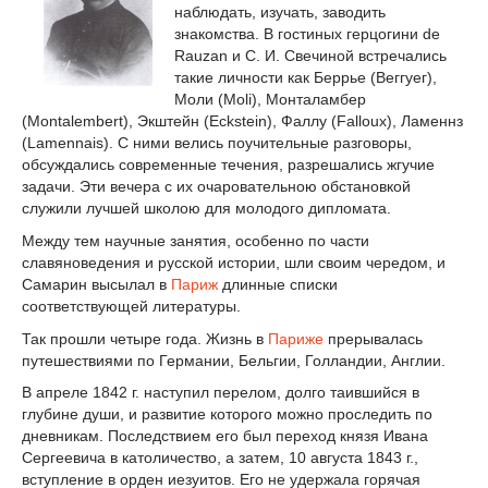
наблюдать, изучать, заводить
знакомства. В гостиных герцогини de
Rauzan и С. И. Свечиной встречались
такие личности как Беррье (Веггуег),
Моли (Moli), Монталамбер
(Montalembert), Экштейн (Eckstein), Фаллу (Falloux), Ламеннз
(Lamennais). С ними велись поучительные разговоры,
обсуждались современные течения, разрешались жгучие
задачи. Эти вечера с их очаровательною обстановкой
служили лучшей школою для молодого дипломата.
Между тем научные занятия, особенно по части
славяноведения и русской истории, шли своим чередом, и
Самарин высылал в
Париж
длинные списки
соответствующей литературы.
Так прошли четыре года. Жизнь в
Париже
прерывалась
путешествиями по Германии, Бельгии, Голландии, Англии.
В апреле 1842 г. наступил перелом, долго таившийся в
глубине души, и развитие которого можно проследить по
дневникам. Последствием его был переход князя Ивана
Сергеевича в католичество, а затем, 10 августа 1843 г.,
вступление в орден иезуитов. Его не удержала горячая