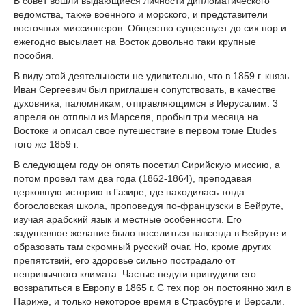
В совет вошли выдающиеся личности дипломатического
ведомства, также военного и морского, и представители
восточных миссионеров. Общество существует до сих пор и
ежегодно высылает на Восток довольно таки крупные
пособия.
В виду этой деятельности не удивительно, что в 1859 г. князь
Иван Сергеевич был приглашен сопутствовать, в качестве
духовника, паломникам, отправляющимся в Иерусалим. 3
апреля он отплыл из Марселя, пробыл три месяца на
Востоке и описал свое путешествие в первом томе Etudes
того же 1859 г.
В следующем году он опять посетил Сирийскую миссию, а
потом провел там два года (1862-1864), преподавая
церковную историю в Газире, где находилась тогда
богословская школа, проповедуя по-французски в Бейруте,
изучая арабский язык и местные особенности. Его
задушевное желание было поселиться навсегда в Бейруте и
образовать там скромный русский очаг. Но, кроме других
препятствий, его здоровье сильно пострадало от
непривычного климата. Частые недуги принудили его
возвратиться в Европу в 1865 г. С тех пор он постоянно жил в
Париже, и только некоторое время в Страсбурге и Версали.