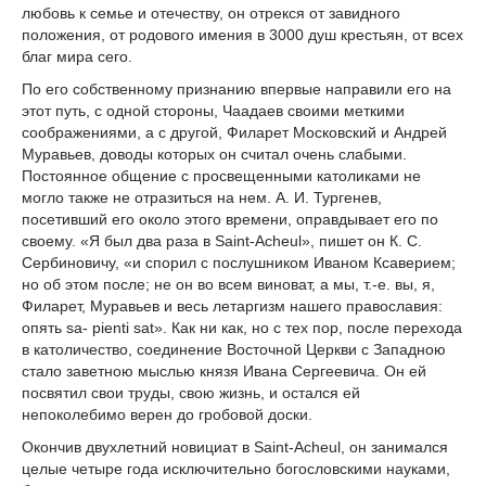
любовь к семье и отечеству, он отрекся от завидного
положения, от родового имения в 3000 душ крестьян, от всех
благ мира сего.
По его собственному признанию впервые направили его на
этот путь, с одной стороны, Чаадаев своими меткими
соображениями, а с другой, Филарет Московский и Андрей
Муравьев, доводы которых он считал очень слабыми.
Постоянное общение с просвещенными католиками не
могло также не отразиться на нем. А. И. Тургенев,
посетивший его около этого времени, оправдывает его по
своему. «Я был два раза в Saint-Acheul», пишет он К. С.
Сербиновичу, «и спорил с послушником Иваном Ксаверием;
но об этом после; не он во всем виноват, а мы, т.-е. вы, я,
Филарет, Муравьев и весь летаргизм нашего православия:
опять sa- pienti sat». Как ни как, но с тех пор, после перехода
в католичество, соединение Восточной Церкви с Западною
стало заветною мыслью князя Ивана Сергеевича. Он ей
посвятил свои труды, свою жизнь, и остался ей
непоколебимо верен до гробовой доски.
Окончив двухлетний новициат в Saint-Acheul, он занимался
целые четыре года исключительно богословскими науками,