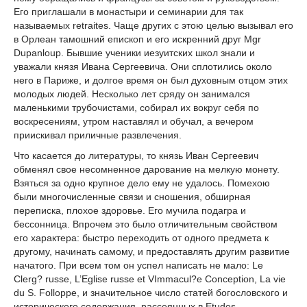
Его приглашали в монастыри и семинарии для так
называемых retraites. Чаще других с этою целью вызывал его
в Орлеан тамошний епископ и его искренний друг Mgr
Dupanloup. Бывшие ученики иезуитских школ знали и
уважали князя Ивана Сергеевича. Они сплотились около
него в Париже, и долгое время он был духовным отцом этих
молодых людей. Несколько лет сряду он занимался
маленькими трубочистами, собирал их вокруг себя по
воскресениям, утром наставлял и обучал, а вечером
приискивал приличные развлечения.
Что касается до литературы, то князь Иван Сергеевич
обменял свое несомненное дарование на мелкую монету.
Взяться за одно крупное дело ему не удалось. Помехою
были многочисленные связи и сношения, обширная
переписка, плохое здоровье. Его мучила подагра и
бессонница. Впрочем это было отличительным свойством
его характера: быстро переходить от одного предмета к
другому, начинать самому, и предоставлять другим развитие
начатого. При всем том он успел написать не мало: Le
Clerg? russe, L’Eglise russe et VImmacul?e Conception, La vie
du S. Folloppe, и значительное число статей богословского и
исторического содержания, рассеянных в Etudes,