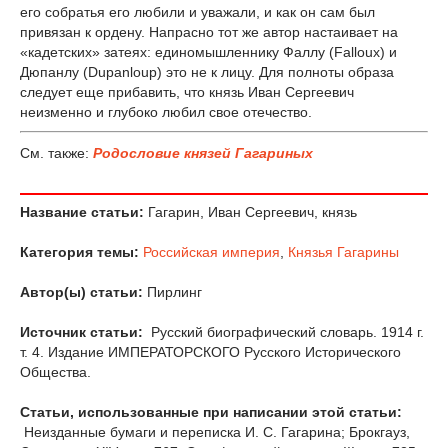
его собратья его любили и уважали, и как он сам был
привязан к ордену. Напрасно тот же автор настаивает на
«кадетских» затеях: единомышленнику Фаллу (Falloux) и
Дюпанлу (Dupanloup) это не к лицу. Для полноты образа
следует еще прибавить, что князь Иван Сергеевич
неизменно и глубоко любил свое отечество.
См. также:
Родословие князей Гагариных
Название статьи:
Гагарин, Иван Сергеевич, князь
Категория темы:
Российская империя
,
Князья Гагарины
Автор(ы) статьи:
Пирлинг
Источник статьи:
Русский биографический словарь. 1914 г.
т. 4. Издание ИМПЕРАТОРСКОГО Русского Исторического
Общества.
Статьи, использованные при написании этой статьи:
Неизданные бумаги и переписка И. С. Гагарина; Брокгауз,