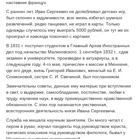
наставник француз.
С ранних лет, Иван Сергеевич не долюбливал детских игр,
был склонен к задумчивости; всю жизнь избегал шумных
развлечений, редко танцевал, не играл в карты. Только
однажды случилось ему выиграть 5000 рублей, он тут же их
проиграл и навсегда покончил с картами.
В 1831 г. поступил студентом в Главный Архив Иностранных
дел под начальство Малиновского. 1 сентября 1832 г., сдав
экзамен в университете, произведен в актуариусы, а в
следующем году, 4-го мая, причислен к миссии в Мюнхене,
где его дядя, князь Григорий Иванович, женатый на Е. И.
Сонмоновой, сестре С. И. Свечиной, был посланником.
Замечательны советы, данные ему матерью при вступлении
в свет, о выдержке, самообладании, постоянстве, любви к
труду, изучении наук, в виду преимущественно нравственной
обязанности. С этих пор начинается умственная,
всесторонняя деятельность князя Ивана Сергеевича.
Служба не мешала научным занятиям. Он много читал с
пером в руках, изучал пандекты под руководством юриста,
греческих классиков под руководством филолога, бывал у
Шеллинга и у других знаменитостей.