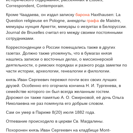
Correspondent, Contemporain.
Кроме Чаадаева, он издал записку
барона
Haxthausen: La
Question religieuse en Pologne, анекдоты
графа
de Maistre,
мемуары нунция Аркетти, мемуары о иезуитах в Белоруссии.
Journal de Bruxelles считал его между своими постоянными
сотрудниками.
Корреспонденции о России помещались также в других
газетах. Должно также упомянуть, что в бумагах князя
нашлись записки о восточных делах, о миссионерской
деятельности, о римских порядках и разного рода заметки по
части истории, археологии, генеалогии и филологии.
князь Иван Сергеевич пережил почти всех своих лучших
друзей. Особенно его огорчила кончина Н. И. Тургенева, в
семействе которого он был всегда желанным гостем.
Дорожил он также памятью А. О. Смирновой, её дочь Ольга
Николаевна не раз помянула его добрым словом.
Сам он умер в Париже 8(20) июля 1882 года.
Отпевание происходило в церкви Св. Магдалины.
Похоронен князь Иван Сергеевич на кладбище Mont-