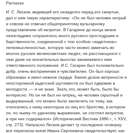
Parnasse.
И. С. Лесков, видевший его незадолго перед его смертью,
дал о нем такую характеристику: «Он не был человек хитрый
и совсем не отвечал общепринятому вульгарному
представлению об иезуитах. В Гагарине до конца жизни
неизгладимо сохранялось много русского простодушие и
барственности, соединенной с тою особою «кадетскою»
легкомысленностью, которую часто можно замечать во
многих русских великосветских людях, не расстающихся с
нею даже на значительных высотах занимаемого ими
ответственного положения. И.С. Гагарин был положительно
добр, очень восприимчив и чувствителен. Он был хорошо
образован и имел нежное сердце. Какою дозою ветрености и
неосторожной кадетской шутливости он был одержим в
молодости, — я не знаю. Знать это, может быть, было бы
интересно. Но он не был ни хитрец, ни человек скрытный и
выдержанный, что можно было заключить по тому, как
относились к нему некоторые из лиц его братства, в котором
он, по чьему-то удачному выражению, не состоял иезуитом,
а при них содержался» (Исторический Вестник 1886 г., т. XXV,
стр. 273). Напрасно Лесков делает ту последнюю оговорку:
вся переписка князя Ивана Сергеевича свидетельствует, как