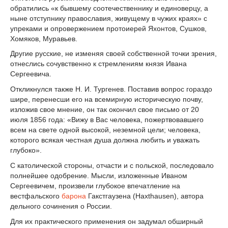
обратились «к бывшему соотечественнику и единоверцу, а
ныне отступнику православия, живущему в чужих краях» с
упреками и опровержением протоиерей Яхонтов, Сушков,
Хомяков, Муравьев.
Другие русские, не изменяя своей собственной точки зрения,
отнеслись сочувственно к стремлениям князя Ивана
Сергеевича.
Откликнулся также Н. И. Тургенев. Поставив вопрос гораздо
шире, перенесши его на всемирную историческую почву,
изложив свое мнение, он так окончил свое письмо от 20
июля 1856 года: «Вижу в Вас человека, пожертвовавшего
всем на свете одной высокой, неземной цели; человека,
которого всякая честная душа должна любить и уважать
глубоко».
С католической стороны, отчасти и с польской, последовало
полнейшее одобрение. Мысли, изложенные Иваном
Сергеевичем, произвели глубокое впечатление на
вестфальского
барона
Гакстгаузена (Haxthausen), автора
дельного сочинения о России.
Для их практического применения он задумал обширный