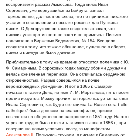
воспроизвели рассказ Аммосова. Тогда князь Иван
Сергеевич, уже вернувшийся из Бейрута, заявил
торжественно, дал честное слово, что не принимал никакого
участия в составлении и посылке роковых для Пушкина
писем. О Долгорукове он также свидетельствовал, что
никаких улик против него не знал и не примечал. Письмо
напечатано в Биржевых Ведомостях, № 154. Все дело
сводится к тому, что тяжкое обвинение, пущенное в оборот,
никем и никогда не было доказано.
Приблизительно к тому же времени относится полемика с Ю.
Ф. Самариным. В сороковых годах между обоими друзьями
велась оживленная переписка. Она отличалась сердечною
откровенностью. Разрыв совершился на почве
вероисповедных убеждений. И вот в 1865 г. Самарин
печатает в газете День, на имя И. М. Мартынова, пять писем
против иезуитов. Между прочим, он горько жалуется на князя
Ивана Сергеевича, как будто его книжка La Russie sera-t-elle
catholique7 была доносом на славянофилов, причем
ссылается на общественное настроение в 1851 году. На этот
упрек не трудно было ответить: книжка вышла в 1856 г., при
совершенно новых условиях, вслед за манифестом
Александра II
. Пользуясь случаем, в письме к Самарину от