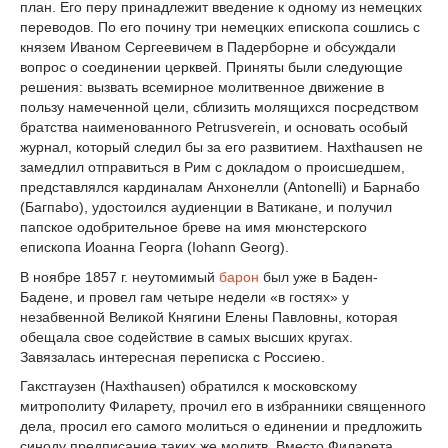
план. Его перу принадлежит введение к одному из немецких
переводов. По его почину три немецких епископа сошлись с
князем Иваном Сергеевичем в Падерборне и обсуждали
вопрос о соединении церквей. Приняты были следующие
решения: вызвать всемирное молитвенное движение в
пользу намеченной цели, сблизить молящихся посредством
братства наименованного Petrusverein, и основать особый
журнал, который следил бы за его развитием. Haxthausen не
замедлил отправиться в Рим с докладом о происшедшем,
представлялся кардиналам Анхонелли (Antonelli) и Барнабо
(Багпаbо), удостоился аудиенции в Ватикане, и получил
папское одобрительное бреве на имя мюнстерского
епископа Иоанна Георга (Iohann Georg).
В ноябре 1857 г. неутомимый
барон
был уже в Баден-
Бадене, и провел гам четыре недели «в гостях» у
незабвенной Великой Княгини Елены Павловны, которая
обещала свое содействие в самых высших кругах.
Завязалась интересная переписка с Россиею.
Гакстгаузен (Haxthausen) обратился к московскому
митрополиту Филарету, прочил его в избранники священного
дела, просил его самого молиться о единении и предложить
синоду предписание таких же молитв. Вместо Филарета