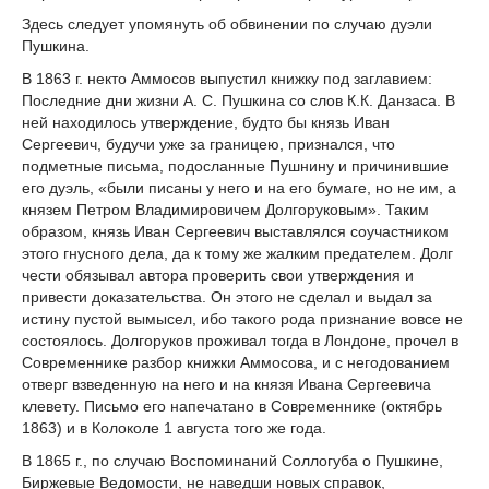
Здесь следует упомянуть об обвинении по случаю дуэли
Пушкина.
В 1863 г. некто Аммосов выпустил книжку под заглавием:
Последние дни жизни А. С. Пушкина со слов К.К. Данзаса. В
ней находилось утверждение, будто бы князь Иван
Сергеевич, будучи уже за границею, признался, что
подметные письма, подосланные Пушнину и причинившие
его дуэль, «были писаны у него и на его бумаге, но не им, а
князем Петром Владимировичем Долгоруковым». Таким
образом, князь Иван Сергеевич выставлялся соучастником
этого гнусного дела, да к тому же жалким предателем. Долг
чести обязывал автора проверить свои утверждения и
привести доказательства. Он этого не сделал и выдал за
истину пустой вымысел, ибо такого рода признание вовсе не
состоялось. Долгоруков проживал тогда в Лондоне, прочел в
Современнике разбор книжки Аммосова, и с негодованием
отверг взведенную на него и на князя Ивана Сергеевича
клевету. Письмо его напечатано в Современнике (октябрь
1863) и в Колоколе 1 августа того же года.
В 1865 г., по случаю Воспоминаний Соллогуба о Пушкине,
Биржевые Ведомости, не наведши новых справок,