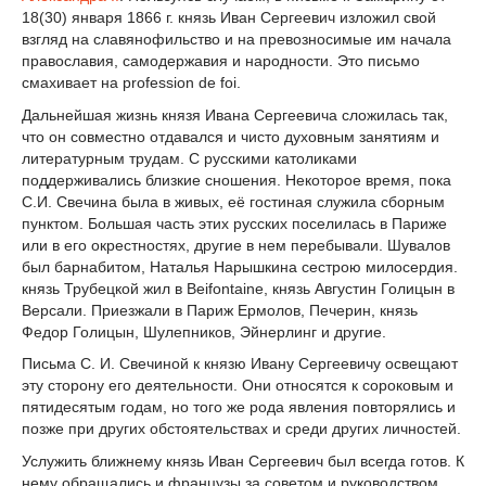
18(30) января 1866 г. князь Иван Сергеевич изложил свой
взгляд на славянофильство и на превозносимые им начала
православия, самодержавия и народности. Это письмо
смахивает на profession de foi.
Дальнейшая жизнь князя Ивана Сергеевича сложилась так,
что он совместно отдавался и чисто духовным занятиям и
литературным трудам. С русскими католиками
поддерживались близкие сношения. Некоторое время, пока
С.И. Свечина была в живых, её гостиная служила сборным
пунктом. Большая часть этих русских поселилась в Париже
или в его окрестностях, другие в нем перебывали. Шувалов
был барнабитом, Наталья Нарышкина сестрою милосердия.
князь Трубецкой жил в Beifontaine, князь Августин Голицын в
Версали. Приезжали в Париж Ермолов, Печерин, князь
Федор Голицын, Шулепников, Эйнерлинг и другие.
Письма С. И. Свечиной к князю Ивану Сергеевичу освещают
эту сторону его деятельности. Они относятся к сороковым и
пятидесятым годам, но того же рода явления повторялись и
позже при других обстоятельствах и среди других личностей.
Услужить ближнему князь Иван Сергеевич был всегда готов. К
нему обращались и французы за советом и руководством.