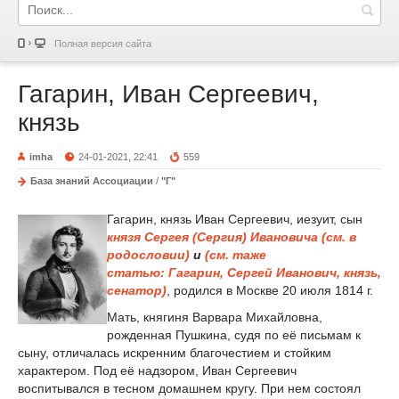
Полная версия сайта
Гагарин, Иван Сергеевич,
князь
imha
24-01-2021, 22:41
559
База знаний Ассоциации
/
"Г"
Гагарин, князь Иван Сергеевич, иезуит, сын
князя Сергея (Сергия) Ивановича (см. в
родословии)
и
(см. таже
статью:
Гагарин, Сергей Иванович, князь,
сенатор)
, родился в Москве 20 июля 1814 г.
Мать, княгиня Варвара Михайловна,
рожденная Пушкина, судя по её письмам к
сыну, отличалась искренним благочестием и стойким
характером. Под её надзором, Иван Сергеевич
воспитывался в тесном домашнем кругу. При нем состоял