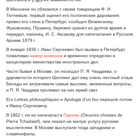
В Мюнхене он сблизился с своим товарищем Ф. И.
Тютчевым, первый оценил его поэтические дарования,
привез его стихи в Петербург, сообщил Вяземскому,
Жуковскому, Пушкину, бережно хранил их долгое время и
передал, наконец, И. С. Аксакову для напечатания в Русском
Архиве 1879 г.
В январе 1836 г. Иван Сергеевич был вызван в Петербург,
пожалован
камер-юнкером
и временно определен в
канцелярию министерства иностранных дел.
Часто бывая в Москве, он посещал П. Я. Чаадаева, о
даровитости которого Шеллинг дал ему очень лестный отзыв.
Беседы их затрагивали самые высокие, жизненные вопросы,
и П. Я. Чаадаев проливал на них яркий свет.
Его Lettres philosophiques и Apologie d’un fou перешли потом
к Ивану Сергеевичу.
В 1862 г. он их напечатал в
Париже
(Oeuvres choisies de
Pierre Tchadaief), чем оказал не малую услугу русским
мыслителям. В Москве выступали тогда западники и
славянофилы.