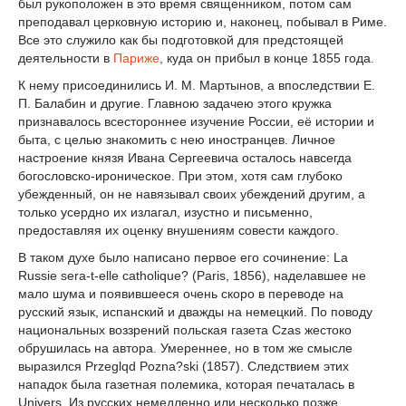
был рукоположен в это время священником, потом сам
преподавал церковную историю и, наконец, побывал в Риме.
Все это служило как бы подготовкой для предстоящей
деятельности в
Париже
, куда он прибыл в конце 1855 года.
К нему присоединились И. М. Мартынов, а впоследствии Е.
П. Балабин и другие. Главною задачею этого кружка
признавалось всестороннее изучение России, её истории и
быта, с целью знакомить с нею иностранцев. Личное
настроение князя Ивана Сергеевича осталось навсегда
богословско-ироническое. При этом, хотя сам глубоко
убежденный, он не навязывал своих убеждений другим, а
только усердно их излагал, изустно и письменно,
предоставляя их оценку внушениям совести каждого.
В таком духе было написано первое его сочинение: La
Russie sera-t-elle catholique? (Paris, 1856), наделавшее не
мало шума и появившееся очень скоро в переводе на
русский язык, испанский и дважды на немецкий. По поводу
национальных воззрений польская газета Czas жестоко
обрушилась на автора. Умереннее, но в том же смысле
выразился Przeglqd Pozna?ski (1857). Следствием этих
нападок была газетная полемика, которая печаталась в
Univers. Из русских немедленно или несколько позже