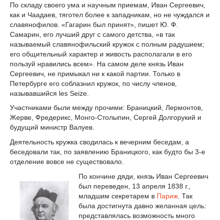
По складу своего ума и научным приемам, Иван Сергеевич,
как и Чаадаев, тяготел более к западникам, но не чуждался и
славянофилов. «Гагарин был принят», пишет Ю. Ф.
Самарин, его лучший друг с самого детства, «в так
называемый славянофильский кружок с полным радушием;
его общительный характер и живость располагали в его
пользуй нравились всем». На самом деле князь Иван
Сергеевич, не примыкал ни к какой партии. Только в
Петербурге его соблазнил кружок, по числу членов,
называвшийся les Seize.
Участниками были между прочими: Браницкий, Лермонтов,
Жерве, Фредерикс, Монго-Столыпин, Сергей Долгорукий и
будущий министр Валуев.
Деятельность кружка сводилась к вечерним беседам, а
беседовали так, по заявлению Браницкого, как будто бы 3-е
отделение вовсе не существовало.
По кончине дяди, князь Иван Сергеевич
был переведен, 13 апреля 1838 г.,
младшим секретарем в
Париж
. Так
была достигнута давно желанная цель:
представлялась возможность много