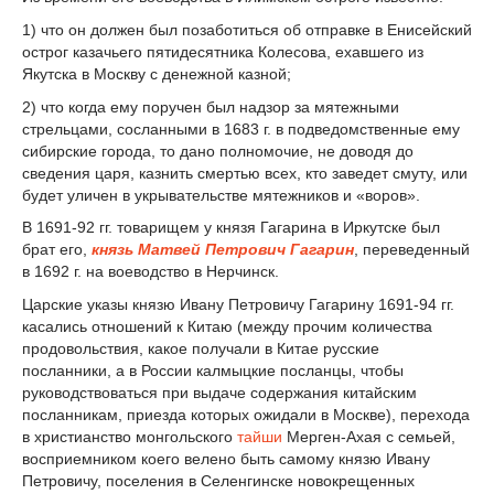
1) что он должен был позаботиться об отправке в Енисейский
острог казачьего пятидесятника Колесова, ехавшего из
Якутска в Москву с денежной казной;
2) что когда ему поручен был надзор за мятежными
стрельцами, сосланными в 1683 г. в подведомственные ему
сибирские города, то дано полномочие, не доводя до
сведения царя, казнить смертью всех, кто заведет смуту, или
будет уличен в укрывательстве мятежников и «воров».
В 1691-92 гг. товарищем у князя Гагарина в Иркутске был
брат его,
князь Матвей Петрович Гагарин
, переведенный
в 1692 г. на воеводство в Нерчинск.
Царские указы князю Ивану Петровичу Гагарину 1691-94 гг.
касались отношений к Китаю (между прочим количества
продовольствия, какое получали в Китае русские
посланники, а в России калмыцкие посланцы, чтобы
руководствоваться при выдаче содержания китайским
посланникам, приезда которых ожидали в Москве), перехода
в христианство монгольского
тайши
Мерген-Ахая с семьей,
восприемником коего велено быть самому князю Ивану
Петровичу, поселения в Селенгинске новокрещенных