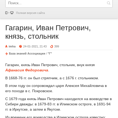
Полная версия сайта
Гагарин, Иван Петрович,
князь, стольник
imha
24-01-2021, 21:43
399
База знаний Ассоциации
/
"Г"
Гагарин, князь Иван Петрович, стольник, внук князя
Афанасия Федоровича
.
В 1668-76 гг. он был стряпчим, а с 1676 г. стольником.
В этом году он сопровождал царя Алексея Михайловича в
его походе в с. Покровское.
С 1679 года князь Иван Петрович находился на воеводстве в
Сибири дважды: в 1679-83 гг. в Илимском остроге, в 1691-94
гг. в Иркутске, а затем в Якутске.
Из времени его воеводства в Илимском остроге известно: