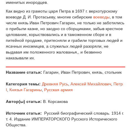
именитых инородцев.
Как видно из грамоты царя Петра в 1697 г. верхотурскому
воеводе Д. И. Протасьеву, многие сибирские
воеводы
, в том
числе князь Иван Петрович Гагарин, не только не заботились
о прибыли казне, но заодно со сборщиками, забыв крестное
целование, корыствовались и в таможенном сборе и в
питейной продаже, притесняли и грабили торговых людей и
ясачных иноземцев, а служилых людей разоряли, не
выдавая им положенного жалованья,, и безвинно
наказывали их.
Название статьи:
Гагарин, Иван Петрович, князь, стольник
Категория темы:
Древняя Русь
,
Алексей Михайлович
,
Петр
I
,
Князья Гагарины
,
Русская армия
Автор(ы) статьи:
В. Корсакова
Источник статьи:
Русский биографический словарь. 1914 г.
т. 4. Издание ИМПЕРАТОРСКОГО Русского Исторического
Общества.