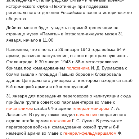
исторического клуба «Пехотинец» при поддержке
регионального отделения Российского военно-исторического
общества.
Действо можно будет увидеть в прямой трансляции на
странице музея «Память» в Instagram-аккаунте музея 31
января, начало в 11.00.
Напомним, что в ночь на 29 января 1943 года войска 64-й
армии, развивая наступление, вышли в центральную часть
Сталинграда. К 30 января 1943 г. 38-я мотострелковая
бригада под командованием
полковника
И. Д. Бурмакова с
боями вышла к площади Павших борцов и блокировала
здание Центрального универмага, в котором находился штаб
6-й немецкой армии и её командующий.
31 января для проведения переговоров о капитуляции сюда
прибыла группа советских парламентеров во главе с
начальником
штаба 64-й армии
генерал-майором
И. А.
Ласкиным. В группу также входил
начальник
оперативного
отдела штаба армии
полковник
Г. С. Лукин. В результате
переговоров войска и командование южной группы 6-й
немецкой армии во главе с
генерал-фельдмаршалом
Ф.