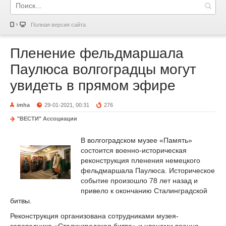
Полная версия сайта
Пленение фельдмаршала
Паулюса волгоградцы могут
увидеть в прямом эфире
imha
29-01-2021, 00:31
276
"ВЕСТИ" Ассоциации
В волгоградском музее «Память»
состоится военно-историческая
реконструкция пленения немецкого
фельдмаршала Паулюса. Историческое
событие произошло 78 лет назад и
привело к окончанию Сталинградской
битвы.
Реконструкция организована сотрудниками музея-
заповедника «Сталинградская битва» и членами военно-