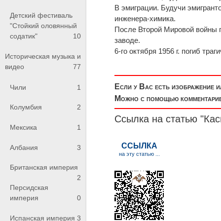
В эмиграции. Будучи эмигранто
Детский фестиваль
инженера-химика.
"Стойкий оловянный
После Второй Мировой войны п
содатик"
10
заводе.
6-го октября 1956 г. погиб тр
Историческая музыка и
видео
77
Если у Вас есть изображение 
Чили
1
Можно с помощью комментариев
Колумбия
2
Ссылка на статью "Ка
Мексика
1
Албания
3
Британская империя
2
Персидская
империя
0
Испанская империя
3