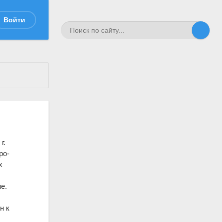
Войти
г.
ро-
х
е.
н к