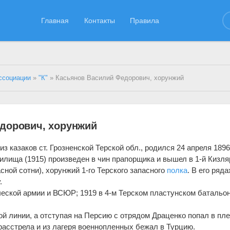
Главная
Контакты
Правила
ссоциации
»
"К"
» Касьянов Василий Федорович, хорунжий
дорович, хорунжий
 казаков ст. Грозненской Терской обл., родился 24 апреля 1896 
илища (1915) произведен в чин прапорщика и вышел в 1-й Кизля
асной сотни), хорунжий 1-го Терского запасного
полка
. В его ряда
.
еской армии и ВСЮР; 1919 в 4-м Терском пластунском батальон
й линии, а отступая на Персию с отрядом Драценко попал в пле
асстрела и из лагеря военнопленных бежал в Турцию.