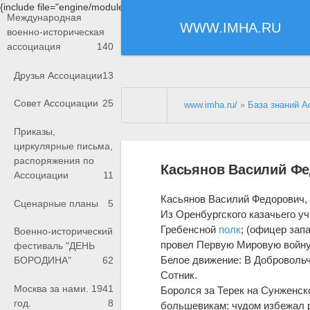
{include file="engine/modules/saperu/head.php"}
Международная
WWW.IMHA.RU
военно-историческая
ассоциация
140
Друзья Ассоциации
13
Совет Ассоциации
25
www.imha.ru/
»
База знаний А
Приказы,
циркулярные письма,
распоряжения по
Касьянов Василий Фе
Ассоциации
11
Касьянов Василий Федорович, из
Сценарные планы
5
Из Оренбургского казачьего уч
Гребенсной
полк
; (офицер зап
Военно-исторический
провел Первую Мировую войну
фестиваль "ДЕНЬ
Белое движение: В Добровольч
БОРОДИНА"
62
Сотник.
Москва за нами. 1941
Боролся за Терек на Сунженско
год.
8
большевикам; чудом избежал р