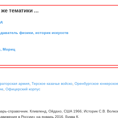
же тематики ...
рд
одаватель физики, историк искусств
, Мориц
раторская армия
,
Терское казачье войско
,
Оренбургское юнкерско
ие
,
Офицерский корпус
арь-справочник. Кливленд, Ойдахо, США 1966; Историк С.В. Волко
движения в России» на январь 2016. Буква К.