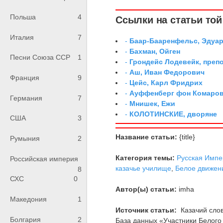
Польша
4
Ссылки на статьи той 
Италия
7
-
Баар-Бааренфельс, Эдуа
-
Бахман, Ойген
Песни Союза ССР
1
-
Грондейс Лодевейк, преп
-
Аш, Иван Федорович
Франция
9
-
Цейс, Карл Фридрих
-
Ауффенберг фон Комаров
Германия
7
-
Мнишек, Ежи
-
КОЛОТИНСКИЕ, дворяне
США
3
Название статьи:
{title}
Румыния
2
Категория темы:
Русская Импе
Российская империя
казачье училище
,
Белое движен
8
СХС
0
Автор(ы) статьи:
imha
Македония
1
Источник статьи:
Казачий слов
Болгария
2
База данных «Участники Белого 