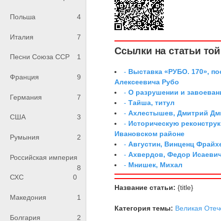
Польша
4
Италия
7
Ссылки на статьи той 
Песни Союза ССР
1
-
Выставка «РУБО. 170», п
Франция
9
Алексеевича Рубо
-
О разрушении и завоеван
Германия
7
-
Тайша, титул
-
Ахлестышев, Дмитрий Дми
США
3
-
Историческую реконструк
Ивановском районе
Румыния
2
-
Августин, Винценц Фрайх
-
Ахвердов, Федор Исаевич
Российская империя
-
Мнишек, Михал
8
СХС
0
Название статьи:
{title}
Македония
1
Категория темы:
Великая Отеч
Болгария
2