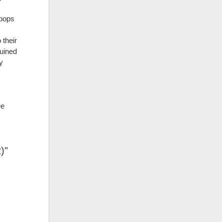
roops
 their
ruined
y
y
ee
)"