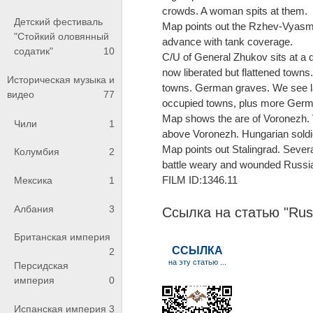
crowds. A woman spits at them.
Детский фестиваль
Map points out the Rzhev-Vyasma 
"Стойкий оловянный
advance with tank coverage.
содатик"
10
C/U of General Zhukov sits at a d
now liberated but flattened towns
Историческая музыка и
towns. German graves. We see la
видео
77
occupied towns, plus more Germ
Map shows the are of Voronezh. V
Чили
1
above Voronezh. Hungarian soldi
Map points out Stalingrad. Several
Колумбия
2
battle weary and wounded Russian
FILM ID:1346.11
Мексика
1
Албания
3
Ссылка на статью "Russ
Британская империя
2
Персидская
империя
0
Испанская империя
3