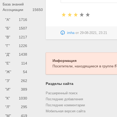
База знаний
Ассоциации
15650
"А"
1716
"Б"
1507
imha
от
29-08-2021, 23:21
"В"
1217
"Г"
1226
"Д"
1438
Информация
"Е"
114
Посетители, находящиеся в группе
Г
"Ж"
54
"З"
262
Разделы сайта
"И"
389
Расширенный поиск
"К"
1030
Последние добавления
Последние комментарии
"Л"
295
Мобильная версия сайта
"М"
419