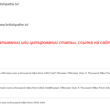
tishpathe.tv/
www.britishpathe.tv/
атывании или цитировании статьи, ссылка на сай