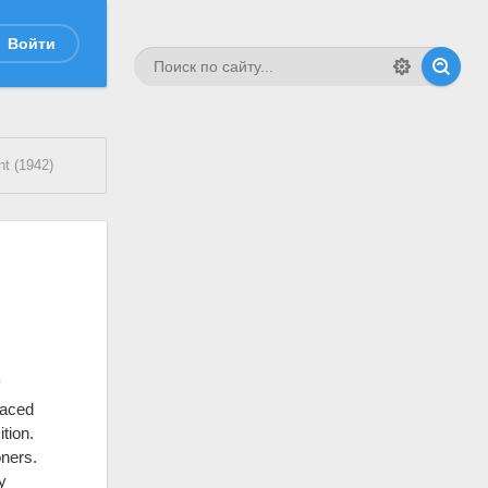
Войти
t (1942)
f
raced
tion.
oners.
y