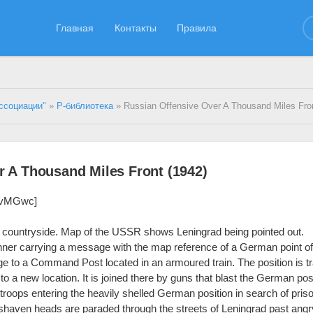
Главная
Контакты
Правила
ссоциации"
»
Р-библиотека
» Russian Offensive Over A Thousand Miles Fron
r A Thousand Miles Front (1942)
yEvMGwc]
countryside. Map of the USSR shows Leningrad being pointed out.
er carrying a message with the map reference of a German point o
e to a Command Post located in an armoured train. The position is t
to a new location. It is joined there by guns that blast the German posi
roops entering the heavily shelled German position in search of pris
shaven heads are paraded through the streets of Leningrad past angr