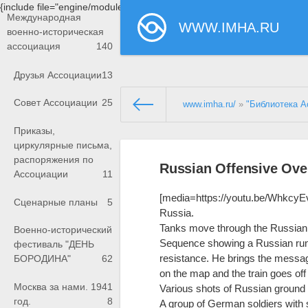
{include file="engine/modules/saperu/head.php"}
Международная
WWW.IMHA.RU
военно-историческая
ассоциация
140
Друзья Ассоциации
13
Совет Ассоциации
25
www.imha.ru/
»
"Библиотека А
Приказы,
циркулярные письма,
распоряжения по
Russian Offensive Ove
Ассоциации
11
[media=https://youtu.be/Whkc
Сценарные планы
5
Russia.
Tanks move through the Russian 
Военно-исторический
Sequence showing a Russian runn
фестиваль "ДЕНЬ
resistance. He brings the messag
БОРОДИНА"
62
on the map and the train goes off 
Москва за нами. 1941
Various shots of Russian ground t
год.
8
A group of German soldiers with 