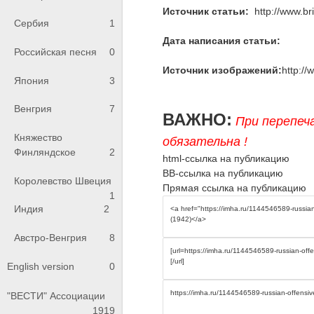
Источник статьи:
http://www.bri
Сербия
1
Дата написания статьи:
Российская песня
0
Источник изображений:
http://
Япония
3
Венгрия
7
ВАЖНО:
При перепеч
Княжество
обязательна !
Финляндское
2
html-ссылка на публикацию
BB-ссылка на публикацию
Королевство Швеция
Прямая ссылка на публикацию
1
Индия
2
Австро-Венгрия
8
English version
0
"ВЕСТИ" Ассоциации
1919