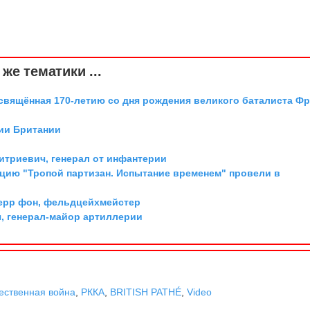
же тематики ...
освящённая 170-летию со дня рождения великого баталиста Ф
ии Британии
триевич, генерал от инфантерии
цию "Тропой партизан. Испытание временем" провели в
ерр фон, фельдцейхмейстер
, генерал-майор артиллерии
ественная война
,
РККА
,
BRITISH PATHÉ
,
Video