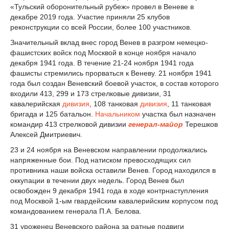
«Тульский оборонительный рубеж» провел в Веневе в
декабре 2019 года. Участие приняли 25 клубов
реконструкции со всей России, более 100 участников.
Значительный вклад внес город Венев в разгром немецко-
фашистских войск под Москвой в конце ноября начало
декабря 1941 года. В течение 21-24 ноября 1941 года
фашисты стремились прорваться к Веневу. 21 ноября 1941
года был создан Веневский боевой участок, в состав которого
входили 413, 299 и 173 стрелковые дивизии, 31
кавалерийская
дивизия
, 108 танковая
дивизия
, 11 танковая
бригада и 125 батальон.
Начальником
участка был назначен
командир 413 стрелковой дивизии
генерал-майор
Терешков
Алексей Дмитриевич.
23 и 24 ноября на Веневском направлении продолжались
напряженные бои. Под натиском превосходящих сил
противника наши войска оставили Венев. Город находился в
оккупации в течении двух недель. Город Венев был
освобожден 9 декабря 1941 года в ходе контрнаступления
под Москвой 1-ым гвардейским кавалерийским корпусом под
командованием генерала П.А. Белова.
31 уроженец Веневского района за ратные подвиги