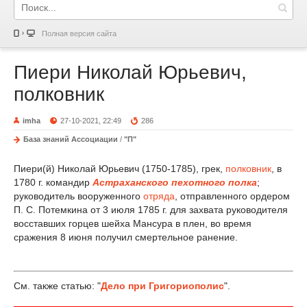
Полная версия сайта
Пиери Николай Юрьевич,
полковник
imha
27-10-2021, 22:49
286
База знаний Ассоциации
/
"П"
Пиери(й) Николай Юрьевич (1750-1785), грек,
полковник
, в
1780 г. командир
Астраханского пехотного полка
;
руководитель вооруженного
отряда
, отправленного ордером
П. С. Потемкина от 3 июля 1785 г. для захвата руководителя
восставших горцев шейха Мансура в плен, во время
сражения 8 июня получил смертельное ранение.
См. также статью: "
Дело при Григориополис
".