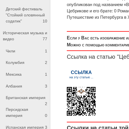
опубликован под названием «Во
Детский фестиваль
Цебрикове и его брате: 0 Рома
"Стойкий оловянный
Путешествие из Петербурга в Х
содатик"
10
Историческая музыка и
Если у Вас есть изображение 
видео
77
Можно с помощью комментариев
Чили
1
Ссылка на статью "Це
Колумбия
2
Мексика
1
Албания
3
Британская империя
2
Персидская
империя
0
Ссылки на статьи той 
Испанская империя
3