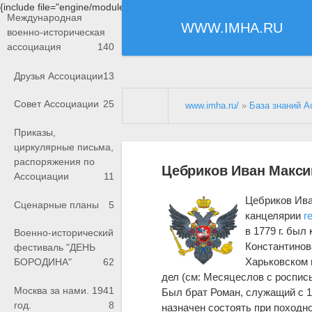
{include file="engine/modules/saperu/head.php"}
Международная
WWW.IMHA.RU
военно-историческая
ассоциация
140
Друзья Ассоциации
13
Совет Ассоциации
25
www.imha.ru/
»
База знаний А
Приказы,
циркулярные письма,
распоряжения по
Цебриков Иван Макс
Ассоциации
11
Цебриков Иван
Сценарные планы
5
канцелярии
г
в 1779 г. был
Военно-исторический
Константинова
фестиваль "ДЕНЬ
Харьковском 
БОРОДИНА"
62
дел (см: Месяцеслов с роспись
Москва за нами. 1941
Был брат Роман, служащий с 17
год.
8
назначен состоять при походно