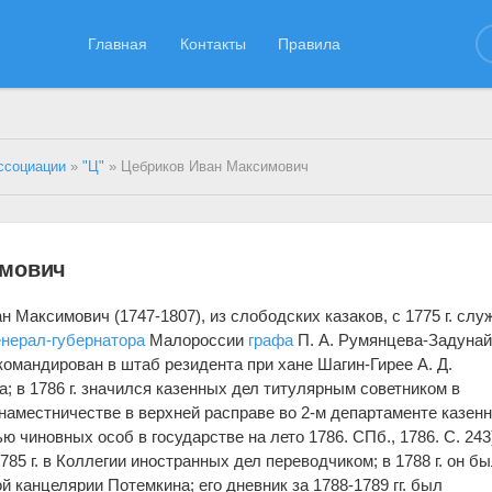
Главная
Контакты
Правила
ссоциации
»
"Ц"
» Цебриков Иван Максимович
имович
 Максимович (1747-1807), из слободских казаков, с 1775 г. слу
енерал-губернатора
Малороссии
графа
П. А. Румянцева-Задунай
 командирован в штаб резидента при хане Шагин-Гирее А. Д.
; в 1786 г. значился казенных дел титулярным советником в
наместничестве в верхней расправе во 2-м департаменте казен
ю чиновных особ в государстве на лето 1786. СПб., 1786. С. 243
85 г. в Коллегии иностранных дел переводчиком; в 1788 г. он б
й канцелярии Потемкина; его дневник за 1788-1789 гг. был