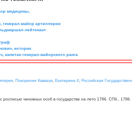
тор медицины,
, генерал-майор артиллерии
ельдмаршал-лейтенант
 граф
ович, историк
, капитан генерал-майорского ранга
мперия
,
Покорение Кавказа
,
Екатерина II
,
Российская Государствен
 росписью чиновных особ в государстве на лето 1786. СПб., 1786.