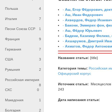
Польша
4
-
Аш, Егор Фёдорович, док
-
Аш, Иван Федорович
Италия
7
-
Ахвердов, Федор Исаевич
-
Бакони, Эммерих фон, ф
Песни Союза ССР
1
-
Аш, Фёдор Юрьевич
-
Бадени, Казимир Феликс,
Франция
9
-
Ахшарумов, Дмитрий Иван
-
Ахматов, Федор Антонович
Германия
7
Название статьи:
{title}
США
3
Категория темы:
Российская и
Румыния
2
Офицерский корпус
Российская империя
Источник статьи:
Месяцеслов с
8
243
СХС
0
Дата написания статьи:
Македония
1
Болгария
2