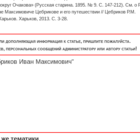
круг Очакова» (Русская старина. 1895. № 9. С. 147-212). См. о 
не Максимовиче Цебрикове и его путешествии // Цебриков Р.М.
арьков. Харьков, 2013. С. 3-28.
или дополняющая информация к статье, пришлите пожалуйста.
, персональных сообщений администратору или автору статьи!
бриков Иван Максимович"
же тематики ...