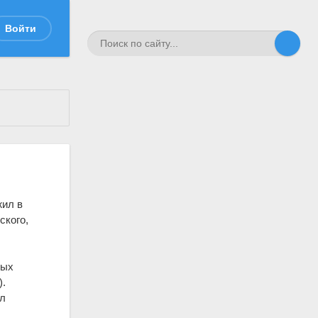
Войти
жил в
ского,
ных
).
ыл