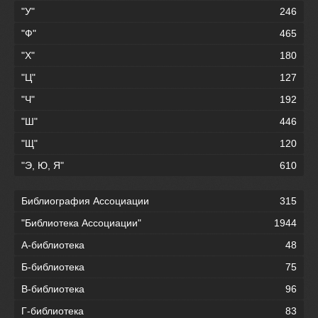
"У"
246
"Ф"
465
"Х"
180
"Ц"
127
"Ч"
192
"Ш"
446
"Щ"
120
"Э, Ю, Я"
610
Библиография Ассоциации
315
"Библиотека Ассоциации"
1944
А-библиотека
48
Б-библиотека
75
В-библиотека
96
Г-библиотека
83