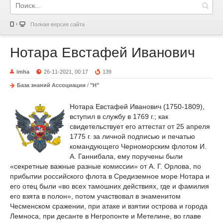
Полная версия сайта
Нотара Евстафей Иванович
imha
26-11-2021, 00:17
139
База знаний Ассоциации
/
"Н"
Нотара Евстафей Иванович (1750-1809),
вступил в службу в 1769 г.; как
свидетельствует его аттестат от 25 апреля
1775 г. за личной подписью и печатью
командующего Черноморским флотом И.
А. Ганнибала, ему поручены были
«секретные важные разные комиссии» от А. Г. Орлова, по
прибытии российского флота в Средиземное море Нотара и
его отец были «во всех тамошних действиях, где и фамилия
его взята в полон», потом участвовал в знаменитом
Чесменском сражении, при атаке и взятии острова и города
Лемноса, при десанте в Негропонте и Метелине, во главе