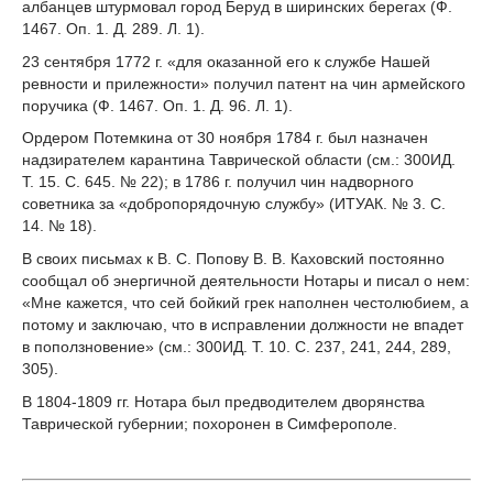
албанцев штурмовал город Беруд в ширинских берегах (Ф.
1467. Оп. 1. Д. 289. Л. 1).
23 сентября 1772 г. «для оказанной его к службе Нашей
ревности и прилежности» получил патент на чин армейского
поручика (Ф. 1467. Оп. 1. Д. 96. Л. 1).
Ордером Потемкина от 30 ноября 1784 г. был назначен
надзирателем карантина Таврической области (см.: 300ИД.
Т. 15. С. 645. № 22); в 1786 г. получил чин надворного
советника за «добропорядочную службу» (ИТУАК. № 3. С.
14. № 18).
В своих письмах к В. С. Попову В. В. Каховский постоянно
сообщал об энергичной деятельности Нотары и писал о нем:
«Мне кажется, что сей бойкий грек наполнен честолюбием, а
потому и заключаю, что в исправлении должности не впадет
в поползновение» (см.: 300ИД. Т. 10. С. 237, 241, 244, 289,
305).
В 1804-1809 гг. Нотара был предводителем дворянства
Таврической губернии; похоронен в Симферополе.