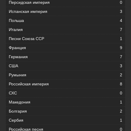
Персидская империя
0
Испанская империя
3
Польша
4
Италия
7
Песни Союза ССР
1
Франция
9
Германия
7
США
3
Румыния
2
Российская империя
8
СХС
0
Македония
1
Болгария
2
Сербия
1
Российская песня
0