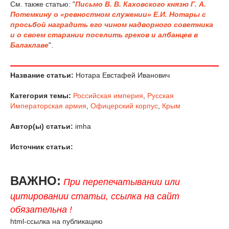
См. также статью: "
Письмо В. В. Каховского князю Г. А.
Потемкину о «ревностном служении» Е.И. Нотары с
просьбой наградить его чином надворного советника
и о своем старании поселить греков и албанцев в
Балаклаве
".
Название статьи:
Нотара Евстафей Иванович
Категория темы:
Российская империя
,
Русская
Императорская армия
,
Офицерский корпус
,
Крым
Автор(ы) статьи:
imha
Источник статьи:
ВАЖНО:
При перепечатывании или
цитировании статьи, ссылка на сайт
обязательна !
html-ссылка на публикацию