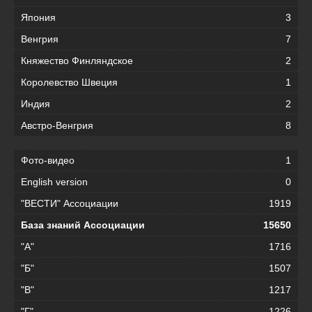
Япония
3
Венгрия
7
Княжество Финляндское
2
Королевство Швеция
1
Индия
2
Австро-Венгрия
8
Фото-видео
1
English version
0
"ВЕСТИ" Ассоциации
1919
База знаний Ассоциации
15650
"А"
1716
"Б"
1507
"В"
1217
"Г"
1226