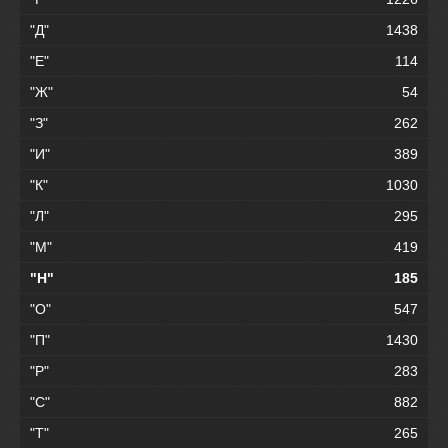
"Д"
1438
"Е"
114
"Ж"
54
"З"
262
"И"
389
"К"
1030
"Л"
295
"М"
419
"Н"
185
"О"
547
"П"
1430
"Р"
283
"С"
882
"Т"
265