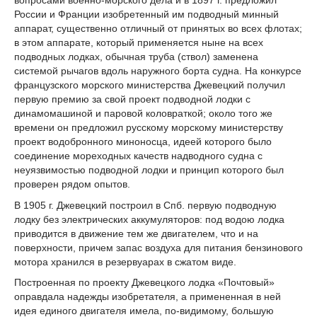
России и Франции изобретенный им подводный минный
аппарат, существенно отличный от принятых во всех флотах;
в этом аппарате, который применяется ныне на всех
подводных лодках, обычная труба (ствол) заменена
системой рычагов вдоль наружного борта судна. На конкурсе
французского морского министерства Джевецкий получил
первую премию за свой проект подводной лодки с
динамомашиной и паровой коловраткой; около того же
времени он предложил русскому морскому министерству
проект водобронного миноносца, идеей которого было
соединение мореходных качеств надводного судна с
неуязвимостью подводной лодки и принцип которого был
проверен рядом опытов.
В 1905 г. Джевецкий построил в Спб. первую подводную
лодку без электрических аккумуляторов: под водою лодка
приводится в движение тем же двигателем, что и на
поверхности, причем запас воздуха для питания бензинового
мотора хранился в резервуарах в сжатом виде.
Построенная по проекту Джевецкого лодка «Почтовый»
оправдала надежды изобретателя, а примененная в ней
идея единого двигателя имела, по-видимому, большую