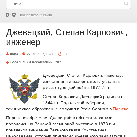
Полная версия сайта
Джевецкий, Степан Карлович,
инженер
imha
27-01-2022, 15:35
133
База знаний Ассоциации
/
"Д"
Джевецкий, Степан Карлович, инженер,
известнейший изобретатель, участник
русско-турецкой войны 1877-78 гг.
Степан Карлович Джевецкий родился в
1844 г. в Подольской губернии,
техническое образование получил в ?cole Centrals в
Париже
.
Первые изобретения Джевецкий в области механики
появились на Венской всемирной выставке в 1873 г. и
привлекли внимание Великого князя Константина
Николаевича, который пригласил Джевецкого заниматься в