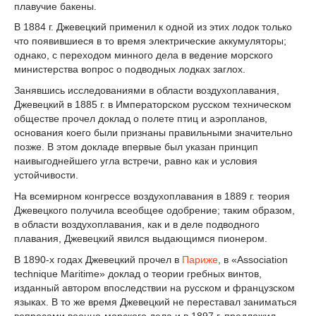
плавучие бакены.
В 1884 г. Джевецкий применил к одной из этих лодок только
что появившиеся в то время электрические аккумуляторы;
однако, с переходом минного дела в ведение морского
министерства вопрос о подводных лодках заглох.
Занявшись исследованиями в области воздухоплавания,
Джевецкий в 1885 г. в Императорском русском техническом
обществе прочел доклад о полете птиц и аэропланов,
основания коего были признаны правильными значительно
позже. В этом докладе впервые был указан принцип
наивыгоднейшего угла встречи, равно как и условия
устойчивости.
На всемирном конгрессе воздухоплавания в 1889 г. теория
Джевецкого получила всеобщее одобрение; таким образом,
в области воздухоплавания, как и в деле подводного
плавания, Джевецкий явился выдающимся пионером.
В 1890-х годах Джевецкий прочел в
Париже
, в «Association
technique Maritime» доклад о теории гребных винтов,
изданный автором впоследствии на русском и французском
языках. В то же время Джевецкий не переставал заниматься
вопросами военно-морского дела и в 1897 г. предложил