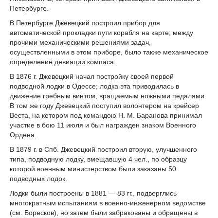
Петербурге.
В Петербурге Джевецкий построил прибор для
автоматической прокладки пути корабля на карте; между
прочими механическими решениями задач,
осуществленными в этом приборе, было также механическое
определение девиации компаса.
В 1876 г. Джевецкий начал постройку своей первой
подводной лодки в Одессе; лодка эта приводилась в
движение гребным винтом, вращаемым ножными педалями.
В том же году Джевецкий поступил волонтером на крейсер
Веста, на котором под командою Н. М. Баранова принимал
участие в бою 11 июля и был награжден знаком Военного
Ордена.
В 1879 г. в Спб. Джевецкий построил вторую, улучшенного
типа, подводную лодку, вмещавшую 4 чел., по образцу
которой военным министерством были заказаны 50
подводных лодок.
Лодки были построены в 1881 — 83 гг., подверглись
многократным испытаниям в военно-инженерном ведомстве
(см. Боресков), но затем были забракованы и обращены в