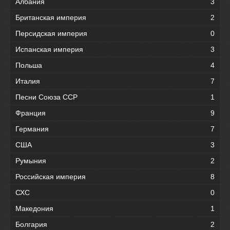
Албания
3
Британская империя
2
Персидская империя
0
Испанская империя
3
Польша
4
Италия
7
Песни Союза ССР
1
Франция
9
Германия
7
США
3
Румыния
2
Российская империя
8
СХС
0
Македония
1
Болгария
2