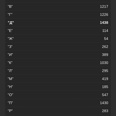
"В"
1217
"Г"
1226
"Д"
1438
"Е"
114
"Ж"
54
"З"
262
"И"
389
"К"
1030
"Л"
295
"М"
419
"Н"
185
"О"
547
"П"
1430
"Р"
283