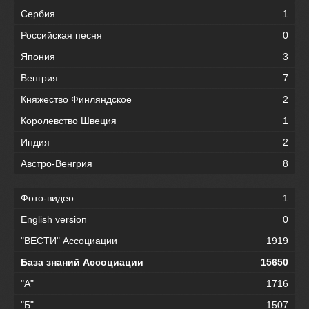
Сербия
1
Российская песня
0
Япония
3
Венгрия
7
Княжество Финляндское
2
Королевство Швеция
1
Индия
2
Австро-Венгрия
8
Фото-видео
1
English version
0
"ВЕСТИ" Ассоциации
1919
База знаний Ассоциации
15650
"А"
1716
"Б"
1507