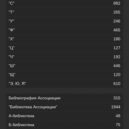
"С"
882
"Т"
265
"У"
246
"Ф"
465
"Х"
180
"Ц"
127
"Ч"
192
"Ш"
446
"Щ"
120
"Э, Ю, Я"
610
Библиография Ассоциации
315
"Библиотека Ассоциации"
1944
А-библиотека
48
Б-библиотека
75