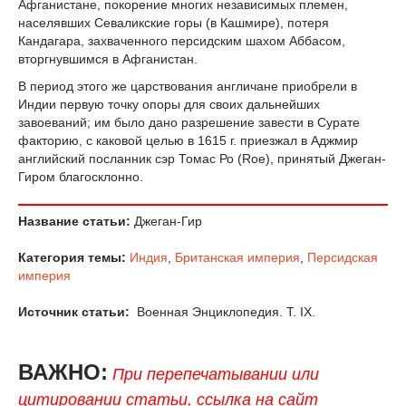
Афганистане, покорение многих независимых племен,
населявших Севаликские горы (в Кашмире), потеря
Кандагара, захваченного персидским шахом Аббасом,
вторгнувшимся в Афганистан.
В период этого же царствования англичане приобрели в
Индии первую точку опоры для своих дальнейших
завоеваний; им было дано разрешение завести в Сурате
факторию, с каковой целью в 1615 г. приезжал в Аджмир
английский посланник сэр Томас Ро (Roe), принятый Джеган-
Гиром благосклонно.
Название статьи:
Джеган-Гир
Категория темы:
Индия
,
Британская империя
,
Персидская
империя
Источник статьи:
Военная Энциклопедия. T. IX.
ВАЖНО:
При перепечатывании или
цитировании статьи, ссылка на сайт