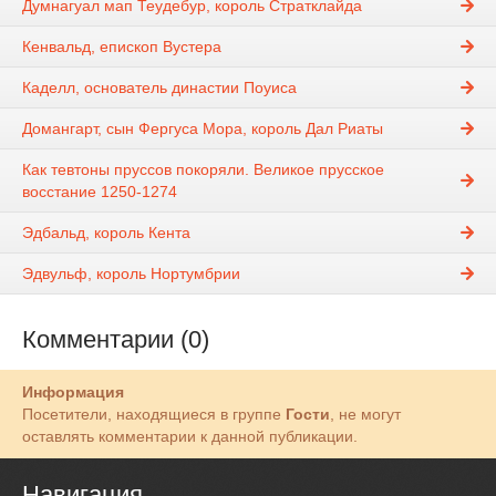
Думнагуал мап Теудебур, король Стратклайда
Кенвальд, епископ Вустера
Каделл, основатель династии Поуиса
Домангарт, сын Фергуса Мора, король Дал Риаты
Как тевтоны пруссов покоряли. Великое прусское
восстание 1250-1274
Эдбальд, король Кента
Эдвульф, король Нортумбрии
Комментарии (0)
Информация
Посетители, находящиеся в группе
Гости
, не могут
оставлять комментарии к данной публикации.
Навигация