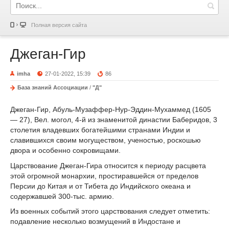
Полная версия сайта
Джеган-Гир
imha
27-01-2022, 15:39
86
База знаний Ассоциации
/
"Д"
Джеган-Гир, Абуль-Музаффер-Нур-Эддин-Мухаммед (1605
— 27), Вел. могол, 4-й из знаменитой династии Баберидов, 3
столетия владевших богатейшими странами Индии и
славившихся своим могуществом, ученостью, роскошью
двора и особенно сокровищами.
Царствование Джеган-Гира относится к периоду расцвета
этой огромной монархии, простиравшейся от пределов
Персии до Китая и от Тибета до Индийского океана и
содержавшей 300-тыс. армию.
Из военных событий этого царствования следует отметить:
подавление несколько возмущений в Индостане и