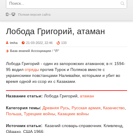
Полная версия сайта
Лобода Григорий, атаман
imha
21-03-2022, 22:46
133
База знаний Ассоциации
/
"Л"
Лобода Григорий - один из запорожских атаманов; в гг. 1594-
95 водил
отряды
против Турок и Поляков вместе с
украинскими повстанцами Наливайки, которыми и убит во
время одной из ссор их с Казаками.
Название статьи:
Лобода Григорий,
атаман
Категория темы:
Древняя Русь
,
Русская армия
,
Казачество
,
Польша
,
Турецкие войны
,
Казацкие войны
Источник статьи:
Казачий словарь-справочник. Кливленд,
Ойдахо, США 1966;