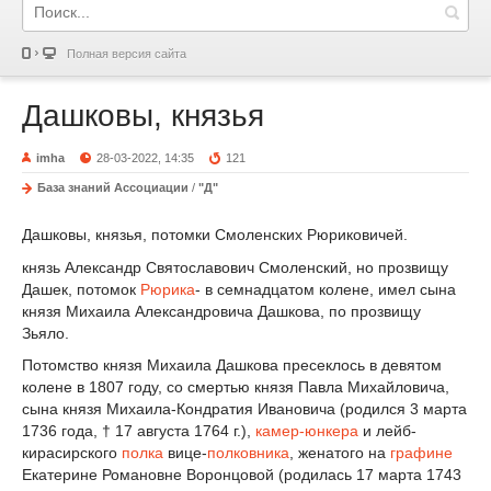
Полная версия сайта
Дашковы, князья
imha
28-03-2022, 14:35
121
База знаний Ассоциации
/
"Д"
Дашковы, князья, потомки Смоленских Рюриковичей.
князь Александр Святославович Смоленский, но прозвищу
Дашек, потомок
Рюрика
- в семнадцатом колене, имел сына
князя Михаила Александровича Дашкова, по прозвищу
Зьяло.
Потомство князя Михаила Дашкова пресеклось в девятом
колене в 1807 году, со смертью князя Павла Михайловича,
сына князя Михаила-Кондратия Ивановича (родился 3 марта
1736 года, † 17 августа 1764 г.),
камер-юнкера
и лейб-
кирасирского
полка
вице-
полковника
, женатого на
графине
Екатерине Романовне Воронцовой (родилась 17 марта 1743