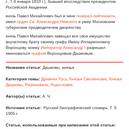
г., † 4 января 1810 г.), бывшей впоследствии президентом
Российской Академии.
князь Павел Михайлович был в чине
генерал-лейтенанта
,
имел
орден Св. Александра Невского
и умер Московским
губернским предводителем дворянства.
князь Павел Михайлович завещал все свое имущество
внучатному брату своему графу Ивану Илларионовичу
Воронцову, коему
Император
Александр I
разрешил
именоваться
графом
Воронцовым-Дашковым.
Название статьи:
Дашковы, князья
Категория темы:
Древняя Русь
,
Князья Смоленские
,
Князья
Дашковы
,
Рюриковичи
,
Родословие
Автор(ы) статьи:
А. Ч.
Источник статьи:
Русский биографический словарь. Т. 9.
1905 г.
Статьи, использованные при написании этой статьи: