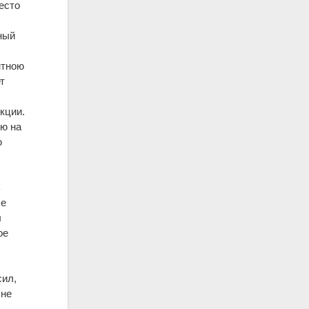
есто
ный
нтною
т
кции.
ию на
ю
ь
ше
л
ое
сил,
 не