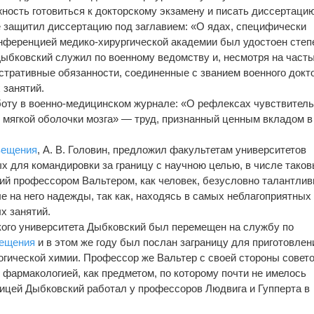
жность готовиться к докторскому экзамену и писать диссертацию
е защитил диссертацию под заглавием: «О ядах, специфически
нференцией медико-хирургической академии был удостоен степ
. Дыбковский служил по военному ведомству и, несмотря на част
стративные обязанности, соединенные с званием военного докт
 занятий.
работу в военно-медицинском журнале: «О рефлексах чувствител
 мягкой оболочки мозга» — труд, признанный ценным вкладом в
вещения
, А. В. Головин, предложил факультетам университетов
 для командировки за границу с научною целью, в числе тако
й профессором Вальтером, как человек, безусловно талантлив
е на него надежды, так как, находясь в самых неблагоприятных
х занятий.
вского университета Дыбковский был перемещен на службу по
вещения
и в этом же году был послан заграницу для приготовлен
гической химии. Профессор же Вальтер с своей стороны совет
 фармакологией, как предметом, по которому почти не имелось
ицей Дыбковский работал у профессоров Людвига и Гупперта в