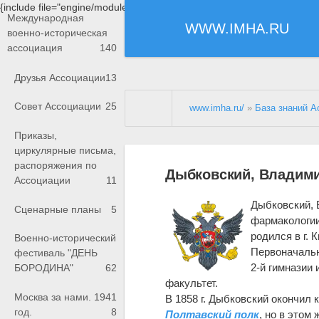
{include file="engine/modules/saperu/head.php"}
Международная
WWW.IMHA.RU
военно-историческая
ассоциация
140
Друзья Ассоциации
13
Совет Ассоциации
25
www.imha.ru/
»
База знаний А
Приказы,
циркулярные письма,
распоряжения по
Дыбковский, Владими
Ассоциации
11
Дыбковский,
Сценарные планы
5
фармакологии
родился в г. К
Военно-исторический
Первоначальн
фестиваль "ДЕНЬ
2-й гимназии 
БОРОДИНА"
62
факультет.
Москва за нами. 1941
В 1858 г. Дыбковский окончил 
год.
8
Полтавский полк
, но в этом