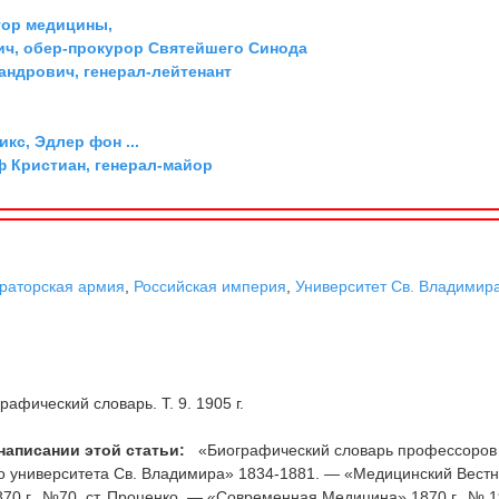
тор медицины,
ич, обер-прокурор Святейшего Синода
андрович, генерал-лейтенант
икс, Эдлер фон ...
ф Кристиан, генерал-майор
раторская армия
,
Российская империя
,
Университет Св. Владимир
рафический словарь. Т. 9. 1905 г.
написании этой статьи:
«Биографический словарь профессоров
о университета Св. Владимира» 1834-1881. — «Медицинский Вестн
870 г., №70, ст. Проценко. — «Современная Медицина» 1870 г., № 