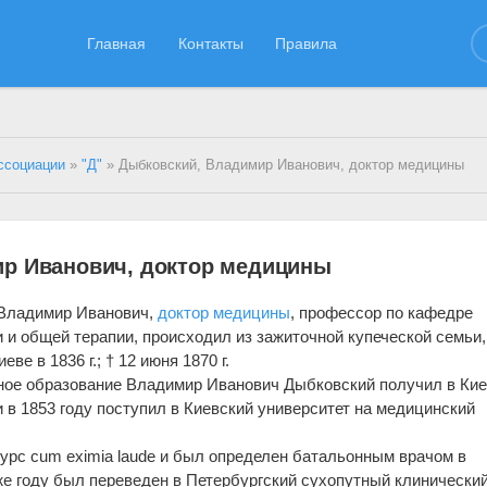
Главная
Контакты
Правила
ссоциации
»
"Д"
» Дыбковский, Владимир Иванович, доктор медицины
р Иванович, доктор медицины
 Владимир Иванович,
доктор медицины
, профессор по кафедре
 и общей терапии, происходил из зажиточной купеческой семьи,
иеве в 1836 г.; † 12 июня 1870 г.
ое образование Владимир Иванович Дыбковский получил в Кие
и в 1853 году поступил в Киевский университет на медицинский
курс cum eximia laude и был определен батальонным врачом в
 же году был переведен в Петербургский сухопутный клинически