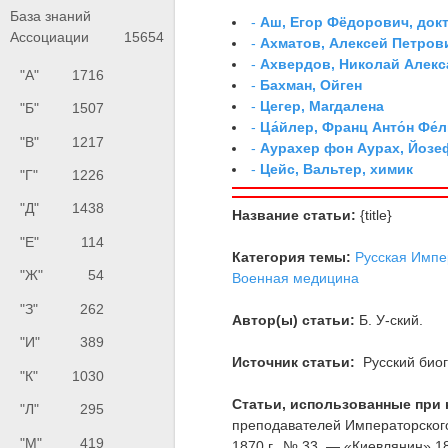
База знаний
-
Аш, Егор Фёдорович, док
Ассоциации
15654
-
Ахматов, Алексей Петров
-
Ахвердов, Николай Алекс
"А"
1716
-
Бахман, Ойген
-
Цегер, Магдалена
"Б"
1507
-
Ца́йлер, Франц Анто́н Фе́л
"В"
1217
-
Аурахер фон Аурах, Йозе
-
Цейс, Вальтер, химик
"Г"
1226
"Д"
1438
Название статьи:
{title}
"Е"
114
Категория темы:
Русская Импе
"Ж"
54
Военная медицина
"З"
262
Автор(ы) статьи:
Б. У-ский.
"И"
389
Источник статьи:
Русский биог
"К"
1030
Статьи, использованные при 
"Л"
295
преподавателей Императорског
"М"
419
1870 г., № 33. — «Киевлянин» 1