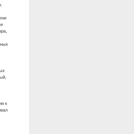
.
ени
ые
ора,
ьных
вых
ый,
ия к
овал