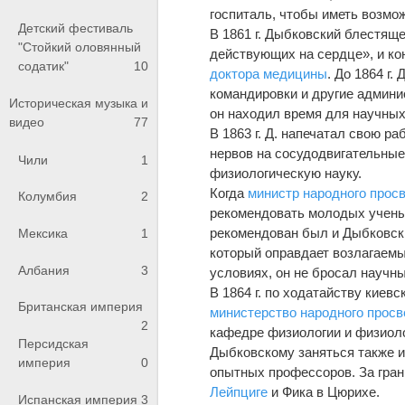
госпиталь, чтобы иметь возмо
Детский фестиваль
В 1861 г. Дыбковский блестящ
"Стойкий оловянный
действующих на сердце», и ко
содатик"
10
доктора медицины
. До 1864 г
командировки и другие админи
Историческая музыка и
он находил время для научных
видео
77
В 1863 г. Д. напечатал свою 
нервов на сосудодвигательные
Чили
1
физиологическую науку.
Когда
министр народного прос
Колумбия
2
рекомендовать молодых ученых
рекомендован был и Дыбковски
Мексика
1
который оправдает возлагаемы
Албания
3
условиях, он не бросал научны
В 1864 г. по ходатайству кие
Британская империя
министерство народного прос
2
кафедре физиологии и физиоло
Персидская
Дыбковскому заняться также и
империя
0
опытных профессоров. За гран
Лейпциге
и Фика в Цюрихе.
Испанская империя
3