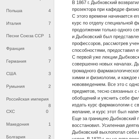
В 1867 г. Дыбковский возврати
прозектора при кафедре физио
Польша
4
С этого времени начинается е
курс по отделу специальной ф
Италия
7
продолжении только одного сем
Песни Союза ССР
1
и Дыбковский был представлен
профессоров, рассмотрев учен
Франция
9
способностями, предоставил ем
С первой уже лекции Дыбковск
Германия
7
совершенно новых началах. Д
громадного фармакологическог
США
3
химии и физиологии, и каждое
нововведением. Все это с одно
Румыния
2
предметов, тесно связанных 
обобщений и уяснить себе фи
Российская империя
издать курс фармакологии с с
8
желание, и курс этот был напе
СХС
0
Еще за границею Дыбковский п
Македония
1
восстановил. Усиленная деятел
Дыбковский выхлопотал себе в
Болгария
2
успел. В 1870 г. он на лето по