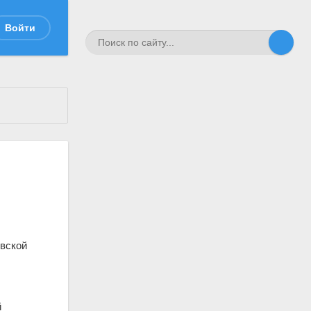
Войти
вской
й