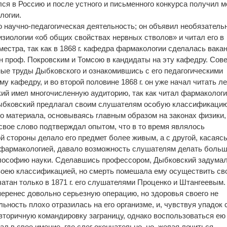
лся в Россию и после устного и письменного конкурса получил м
логии.
го научно-педагогическая деятельность; он объявил необязатель
изиологии «об общих свойствах нервных стволов» и читал его в
естра, так как в 1868 г. кафедра фармакологии сделалась вака
 проф. Покровским и Томсою в кандидаты на эту кафедру. Сове
ые труды Дыбковского и ознакомившись с его педагогическими
у кафедру, и во второй половине 1868 г. он уже начал читать ле
ий имел многочисленную аудиторию, так как читал фармаколог
ыбковский предлагал своим слушателям особую классификаци
о материала, основываясь главным образом на законах физики,
 свое слово подтверждал опытом, что в то время являлось
й стороны делало его предмет более живым, а с другой, касаяс
с фармакологией, давало возможность слушателям делать боль
лософию науки. Сделавшись профессором, Дыбковский задума
воею классификацией, но смерть помешала ему осуществить св
чатан только в 1871 г. его слушателями Проценко и Штангеевым.
еренес довольно серьезную операцию, но здоровья своего не
ьность плохо отразилась на его организме, и, чувствуя упадок 
торичную командировку заграницу, однако воспользоваться ею
ехал в свое имение, где слег окончательно, но, желая лечиться,