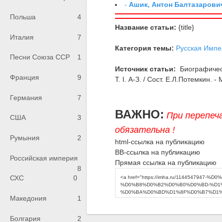
-
Ашик, Антон Балтазарови
Польша
4
Название статьи:
{title}
Италия
7
Категория темы:
Русская Импе
Песни Союза ССР
1
Источник статьи:
Биографическ
Франция
9
Т. I. А-З. / Сост. Е.Л.Потемкин. - 
Германия
7
ВАЖНО:
При перепеч
США
3
обязательна !
Румыния
2
html-ссылка на публикацию
BB-ссылка на публикацию
Российская империя
Прямая ссылка на публикацию
8
СХС
0
Македония
1
Болгария
2