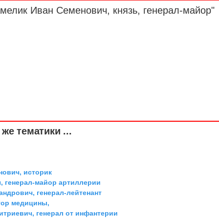
амелик Иван Семенович, князь,
генерал-майор
"
же тематики ...
ович, историк
, генерал-майор артиллерии
андрович, генерал-лейтенант
тор медицины,
триевич, генерал от инфантерии