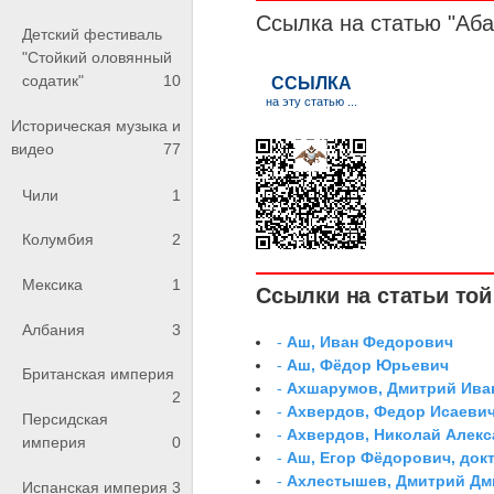
Ссылка на статью "Аб
Детский фестиваль
"Стойкий оловянный
содатик"
10
Историческая музыка и
видео
77
Чили
1
Колумбия
2
Мексика
1
Ссылки на статьи той 
Албания
3
-
Аш, Иван Федорович
-
Аш, Фёдор Юрьевич
Британская империя
-
Ахшарумов, Дмитрий Иван
2
-
Ахвердов, Федор Исаевич
Персидская
-
Ахвердов, Николай Алекс
империя
0
-
Аш, Егор Фёдорович, док
-
Ахлестышев, Дмитрий Дми
Испанская империя
3