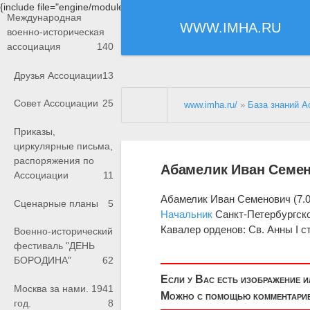
{include file="engine/modules/saperu/head.php"}
Международная
WWW.IMHA.RU
военно-историческая
ассоциация
140
Друзья Ассоциации
13
Совет Ассоциации
25
www.imha.ru/
»
База знаний А
Приказы,
циркулярные письма,
распоряжения по
Абамелик Иван Семен
Ассоциации
11
Абамелик Иван Семенович (7.01
Сценарные планы
5
Начальник
Санкт-Петербургско
Кавалер орденов: Св. Анны I ст.,
Военно-исторический
фестиваль "ДЕНЬ
БОРОДИНА"
62
Если у Вас есть изображение 
Москва за нами. 1941
Можно с помощью комментариев
год.
8