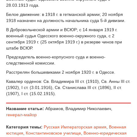
28.03.1913 года.
Белое движение: в 1918 г. в гетманской армии; 20 ноября
1918 назначен на должность начальника суда 5-й дивизии.
В Добровольческой армии и ВСЮР; с 14 января 1919 г.
военный судья Одесского военно-окружного суда, с 2
сентября 1919 г. (25 октября 1919 г.) в резерве чинов при
штабе ВСЮР.
Председатель военно-корпусного суда и военно-
следственной комиссии.
Расстрелян большевиками 2 ноября 1920 г. в Одессе.
Кавалер орденов: Св. Владимира III ст. (1910), Св. Анны III ст.
(1902), I ст. (3.01.1916), Св. Станислава III ст. (1896), II ст.
(1907), I ст. (15.02.1915).
Название статьи:
Абрамов, Владимир Николаевич,
генерал-майор
Категория темы:
Русская Императорская армия
,
Военная
юстиция
,
Константиновское училище
,
Военно-юридическая