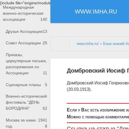
{include file="engine/modules/saperu/head.php"}
Международная
WWW.IMHA.RU
военно-историческая
ассоциация
140
Друзья Ассоциации
13
Совет Ассоциации
25
www.imha.ru/
»
База знаний А
Приказы,
циркулярные письма,
распоряжения по
Домбровский Иосиф Г
Ассоциации
11
Домбровский Иосиф Генрихович
Сценарные планы
5
(20.03.1913).
Военно-исторический
фестиваль "ДЕНЬ
БОРОДИНА"
62
Если у Вас есть изображение 
Можно с помощью комментариев
Москва за нами. 1941
год.
8
Ссылка на статью "До