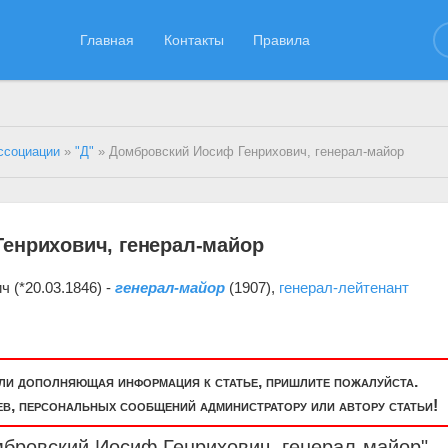
Главная
Контакты
Правила
ссоциации
»
"Д"
» Домбровский Иосиф Генрихович, генерал-майор
енрихович, генерал-майор
 (*20.03.1846) -
генерал-майор
(1907),
генерал-лейтенант
или дополняющая информация к статье, пришлите пожалуйста.
, персональных сообщений администратору или автору статьи!
мбровский Иосиф Генрихович,
генерал-майор
"