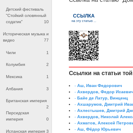
Детский фестиваль
"Стойкий оловянный
содатик"
10
Историческая музыка и
видео
77
Чили
1
Колумбия
2
Ссылки на статьи той 
Мексика
1
-
Аш, Иван Федорович
Албания
3
-
Ахвердов, Федор Исаевич
-
Байе де Латур, Винценц
Британская империя
-
Ахшарумов, Дмитрий Иван
2
-
Ахлестышев, Дмитрий Дми
Персидская
-
Ахвердов, Николай Алекс
империя
0
-
Ахматов, Алексей Петров
-
Аш, Фёдор Юрьевич
Испанская империя
3