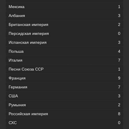
Мексика
1
Албания
3
Британская империя
2
Персидская империя
0
Испанская империя
3
Польша
4
Италия
7
Песни Союза ССР
1
Франция
9
Германия
7
США
3
Румыния
2
Российская империя
8
СХС
0