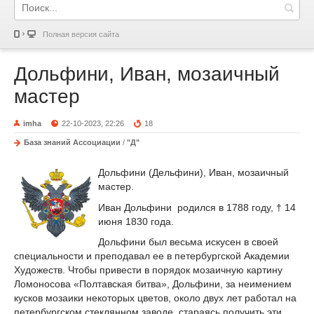
Полная версия сайта
Дольфини, Иван, мозаичный
мастер
imha
22-10-2023, 22:26
18
База знаний Ассоциации
/
"Д"
Дольфини (Дельфини), Иван, мозаичный
мастер.
Иван Дольфини родился в 1788 году, † 14
июня 1830 года.
Дольфини был весьма искусен в своей
специальности и преподавал ее в петербургской Академии
Художеств. Чтобы привести в порядок мозаичную картину
Ломоносова «Полтавская битва», Дольфини, за неимением
кусков мозаики некоторых цветов, около двух лет работал на
петербургском стеклянном заводе, стараясь получить эти