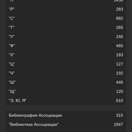
"П"
1430
"Р"
283
"С"
882
"Т"
265
"У"
246
"Ф"
465
"Х"
183
"Ц"
127
"Ч"
192
"Ш"
446
"Щ"
120
"Э, Ю, Я"
610
Библиография Ассоциации
315
"Библиотека Ассоциации"
1947