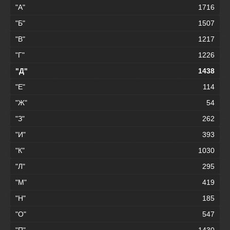
"А"
1716
"Б"
1507
"В"
1217
"Г"
1226
"Д"
1438
"Е"
114
"Ж"
54
"З"
262
"И"
393
"К"
1030
"Л"
295
"М"
419
"Н"
185
"О"
547